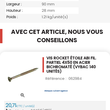
Largeur :
90 mm
Hauteur :
28 mm
Poids :
1.21 kg/unité(s)
AVEC CET ARTICLE, NOUS VOUS
CONSEILLONS
VIS ROCKET ÉTOILE ABI FIL.
PARTIEL 4X50
EN ACIER
BICHROMATÉ (VYBAC 140
UNITÉS)
Référence :
062984
20
,
71
€
TTC / unité(s)
€ HT / unité(s)