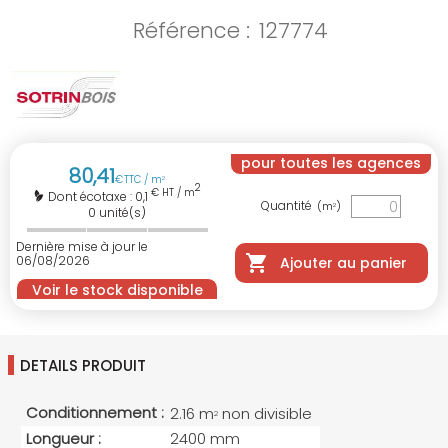
Référence :
127774
pour toutes les agences
80
,
41
€
TTC / m
2
2
€ HT / m
0,1
Dont écotaxe :
Quantité
(m
)
2
0
unité(s)
Dernière mise à jour le
06/08/2026
Ajouter au panier
Voir le stock disponible
DETAILS PRODUIT
Conditionnement :
2.16 m
non divisible
2
Longueur :
2400 mm