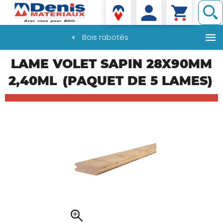
Denis matériaux
Bois rabotés
Aller
LAME VOLET SAPIN 28X90MM
au
contenu
2,40ML
(PAQUET DE 5 LAMES)
principal