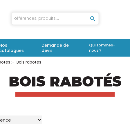
iaux
Nos
Demande de
Qui sommes-
catalogues
devis
nous ?
botés
Bois rabotés
BOIS RABOTÉS