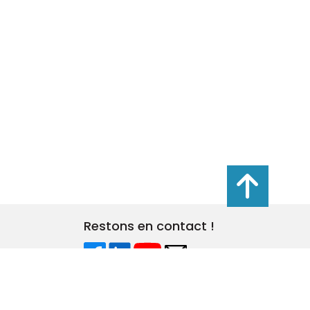
s réglementations. Personnalisez vos préférences pour contrôler
Restons en contact !