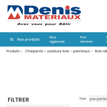
Denis matér
Nos
Nos
Nos produits
agences
services
Aller
Produits
Charpente - ossature bois - panneaux
Bois ra
au
contenu
principal
FILTRER
Trier