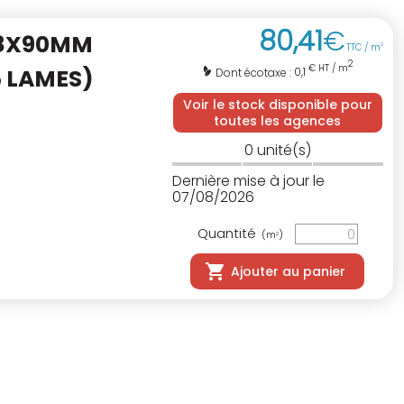
80
,
41
€
28X90MM
TTC / m
2
2
€ HT / m
5 LAMES)
0,1
Dont écotaxe :
Voir le stock disponible pour
toutes les agences
0
unité(s)
Dernière mise à jour le
07/08/2026
Quantité
(m
)
2
Ajouter au panier