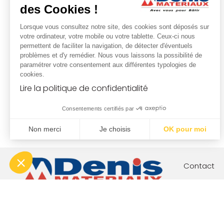
des Cookies !
Lorsque vous consultez notre site, des cookies sont déposés sur
votre ordinateur, votre mobile ou votre tablette. Ceux-ci nous
permettent de faciliter la navigation, de détecter d'éventuels
problèmes et d'y remédier. Nous vous laissons la possibilité de
paramétrer votre consentement aux différentes typologies de
cookies.
Lire la politique de confidentialité
Consentements certifiés par
Non merci
Je choisis
OK pour moi
Plateforme de Gestion du Consentement : Personnalisez vo
Axeptio consent
Notre plateforme vous permet d'adapter et de gérer vos param
Contact
Votre proj
Nos engag
Boutique c