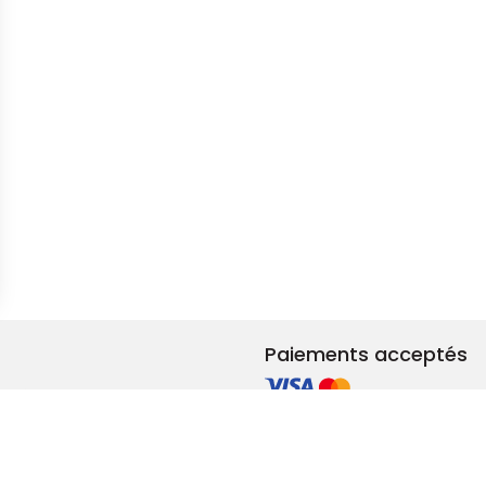
s Options
ètres de confidentialité, en garantissant la conformité avec le
Paiements acceptés
et rénovation
ements RSE
adeaux & privilèges