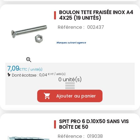
BOULON TETE FRAISÉE INOX A4
4X25
(19 UNITÉS)
Référence :
002437
7
,
09
€
TTC / unité(s)
0,04
Dont écotaxe :
€ HT / unité(s)
0
unité(s)
Ajouter au panier
SPIT PRO 6 D.10X50 SANS VIS
BOÎTE DE 50
Référence :
019038