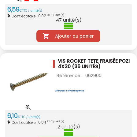
6
,
59
€
TTC / unité(s)
0,02
Dont écotaxe :
€ HT / unité(s)
47
unité(s)
Ajouter au panier
VIS ROCKET TETE FRAISÉE POZI
4X30
(35 UNITÉS)
Référence :
062900
6
,
10
€
TTC / unité(s)
0,04
Dont écotaxe :
€ HT / unité(s)
2
unité(s)