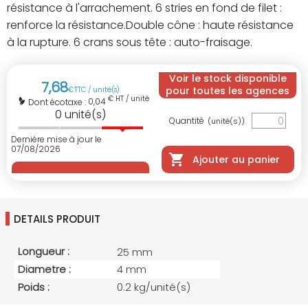
résistance à l'arrachement. 6 stries en fond de filet :
renforce la résistance.Double cône : haute résistance
à la rupture. 6 crans sous tête : auto-fraisage.
Voir le stock disponible
7
,
68
pour toutes les agences
€
TTC / unité(s)
€ HT / unité(s)
0,04
Dont écotaxe :
0
unité(s)
Quantité
(unité(s))
Dernière mise à jour le
07/08/2026
Ajouter au panier
DETAILS PRODUIT
Longueur :
25 mm
Diametre :
4 mm
Poids :
0.2 kg/unité(s)