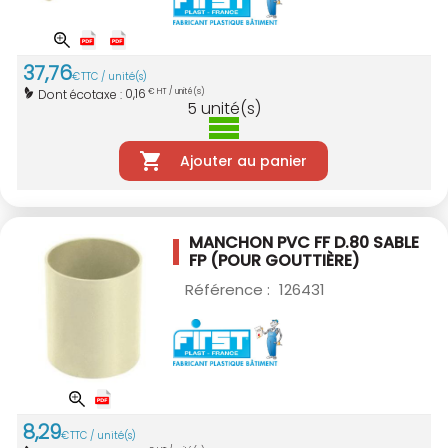
37
,
76
€
TTC / unité(s)
0,16
Dont écotaxe :
€ HT / unité(s)
5
unité(s)
Ajouter au panier
MANCHON PVC FF D.80 SABLE
FP (POUR GOUTTIÈRE)
Référence :
126431
8
,
29
€
TTC / unité(s)