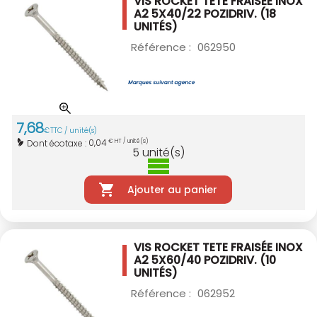
VIS ROCKET TETE FRAISÉE INOX
A2 5X40/22
POZIDRIV. (18
UNITÉS)
Référence :
062950
7
,
68
€
TTC / unité(s)
0,04
Dont écotaxe :
€ HT / unité(s)
5
unité(s)
Ajouter au panier
VIS ROCKET TETE FRAISÉE INOX
A2 5X60/40
POZIDRIV. (10
UNITÉS)
Référence :
062952