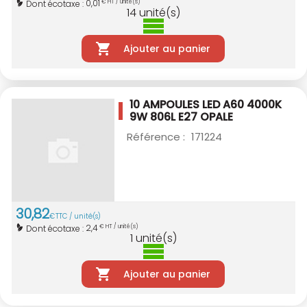
0,01
Dont écotaxe :
€ HT / unité(s)
14
unité(s)
Ajouter au panier
10 AMPOULES LED A60 4000K
9W 806L E27
OPALE
Référence :
171224
30
,
82
€
TTC / unité(s)
2,4
Dont écotaxe :
€ HT / unité(s)
1
unité(s)
Ajouter au panier