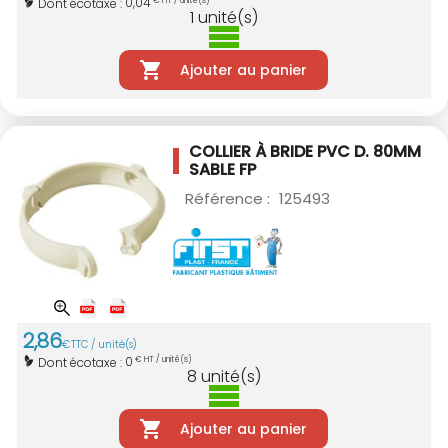
0,04
Dont écotaxe :
€ HT / unité(s)
1
unité(s)
Ajouter au panier
COLLIER À BRIDE PVC D. 80MM
SABLE
FP
Référence :
125493
2
,
86
€
TTC / unité(s)
0
Dont écotaxe :
€ HT / unité(s)
8
unité(s)
Ajouter au panier