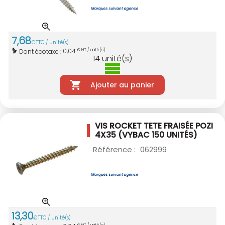
7
,
68
€
TTC / unité(s)
0,04
Dont écotaxe :
€ HT / unité(s)
14
unité(s)
Ajouter au panier
VIS ROCKET TETE FRAISÉE POZI
4X35
(VYBAC 150 UNITÉS)
Référence :
062999
13
,
30
€
TTC / unité(s)