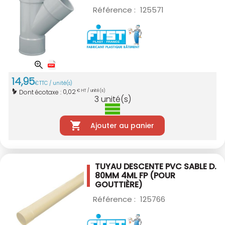
Référence :
125571
14
,
95
€
TTC / unité(s)
0,02
Dont écotaxe :
€ HT / unité(s)
3
unité(s)
Ajouter au panier
TUYAU DESCENTE PVC SABLE D.
80MM 4ML
FP (POUR
GOUTTIÈRE)
Référence :
125766