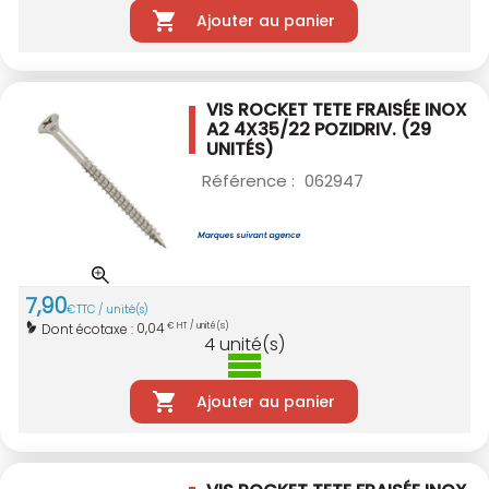
Ajouter au panier
VIS ROCKET TETE FRAISÉE INOX
A2 4X35/22
POZIDRIV. (29
UNITÉS)
Référence :
062947
7
,
90
€
TTC / unité(s)
0,04
Dont écotaxe :
€ HT / unité(s)
4
unité(s)
Ajouter au panier