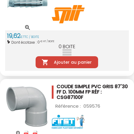
19
,
62
€
TTC / BOITE
0
Dont écotaxe :
€ HT / BOITE
0
BOITE
Ajouter au panier
COUDE SIMPLE PVC GRIS 87'30
FF D. 100MM
FP RÉF :
CSG87100F
Référence :
059576