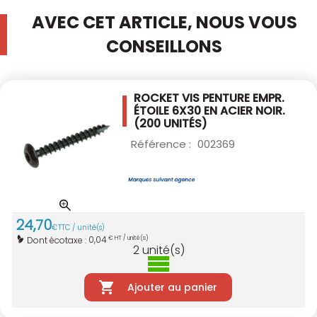
AVEC CET ARTICLE, NOUS VOUS
CONSEILLONS
ROCKET VIS PENTURE EMPR.
ÉTOILE 6X30
EN ACIER NOIR.
(200 UNITÉS)
Référence :
002369
24
,
70
€
TTC / unité(s)
0,04
Dont écotaxe :
€ HT / unité(s)
2
unité(s)
Ajouter au panier