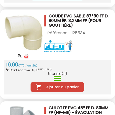
COUDE PVC SABLE 87°30 FF D.
80MM
ÉP. 3,2MM FP (POUR
GOUTTIÈRE)
Référence :
125534
16
,
60
€
TTC / unité(s)
0,01
Dont écotaxe :
€ HT / unité(s)
9
unité(s)
Ajouter au panier
CULOTTE PVC 45° FF D. 80MM
FP (NF-ME) - ÉVACUATION