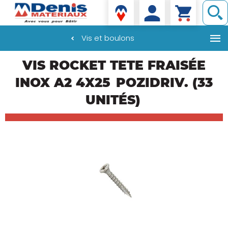
Denis matériaux
Vis et boulons
Aller
VIS ROCKET TETE FRAISÉE
au
contenu
INOX A2 4X25
POZIDRIV. (33
principal
UNITÉS)