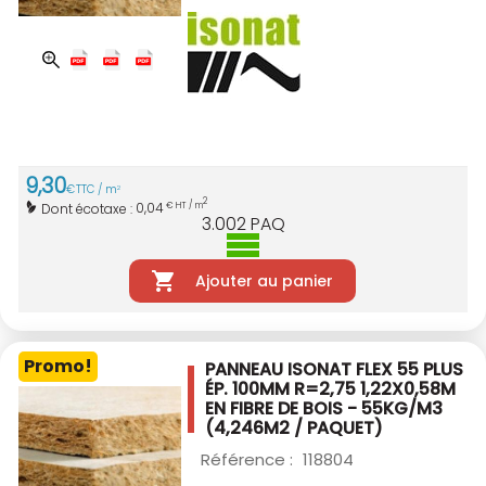
9
,
30
€
TTC / m
2
2
0,04
Dont écotaxe :
€ HT / m
3.002
PAQ
Ajouter au panier
Promo!
PANNEAU ISONAT FLEX 55 PLUS
ÉP. 100MM
R=2,75 1,22X0,58M
EN FIBRE DE BOIS -
55KG/M3
(4,246M2 / PAQUET)
Référence :
118804