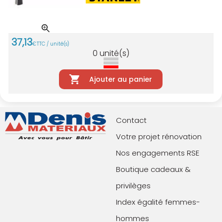
37
,
13
€
TTC / unité(s)
0
unité(s)
Ajouter au panier
Contact
Votre projet rénovation
Nos engagements RSE
Boutique cadeaux &
privilèges
Index égalité femmes-
hommes