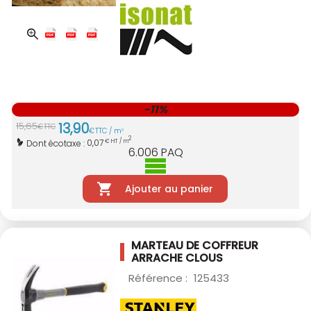
-11%
13
,
90
15
,
65
€
TTC
€
TTC / m
2
2
0,07
Dont écotaxe :
€ HT / m
6.006
PAQ
Ajouter au panier
MARTEAU DE COFFREUR
ARRACHE CLOUS
Référence :
125433