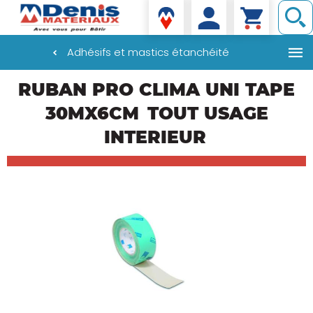
Denis matériaux
Adhésifs et mastics étanchéité
Aller
RUBAN PRO CLIMA UNI TAPE
au
contenu
30MX6CM
TOUT USAGE
principal
INTERIEUR