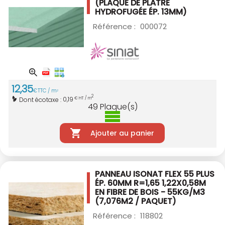
(PLAQUE DE PLÂTRE
HYDROFUGÉE ÉP. 13MM)
Référence :
000072
12
,
35
€
TTC / m
2
2
0,19
Dont écotaxe :
€ HT / m
49
Plaque(s)
Ajouter au panier
PANNEAU ISONAT FLEX 55 PLUS
ÉP. 60MM
R=1,65 1,22X0,58M
EN FIBRE DE BOIS -
55KG/M3
(7,076M2 / PAQUET)
Référence :
118802