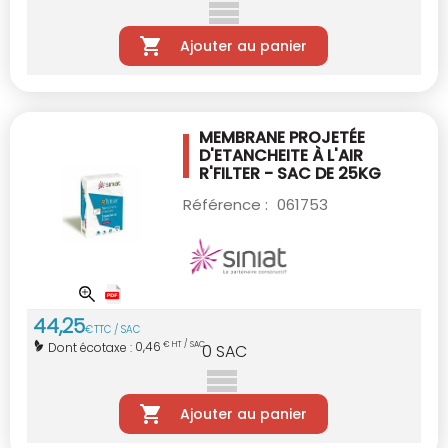
Ajouter au panier
MEMBRANE PROJETÉE
D'ETANCHEITE À L'AIR
R'FILTER - SAC DE 25KG
Référence :
061753
44
,
25
€
TTC / SAC
0,46
Dont écotaxe :
€ HT / SAC
0
SAC
Ajouter au panier