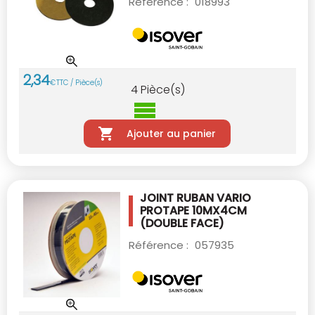
Référence :
018993
2
,
34
€
TTC / Pièce(s)
4
Pièce(s)
Ajouter au panier
JOINT RUBAN VARIO
PROTAPE 10MX4CM
(DOUBLE FACE)
Référence :
057935