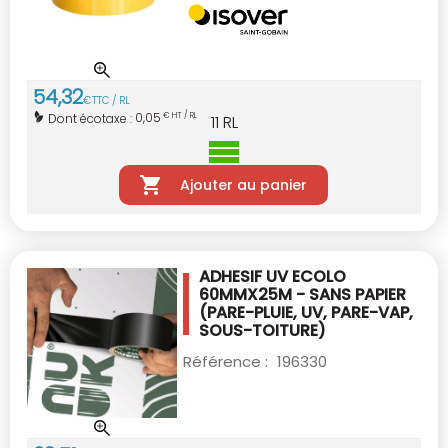
54
,
32
€
TTC / RL
0,05
Dont écotaxe :
€ HT / RL
11
RL
Ajouter au panier
ADHESIF UV ECOLO
60MMX25M - SANS PAPIER
(PARE-PLUIE, UV, PARE-VAP,
SOUS-TOITURE)
Référence :
196330