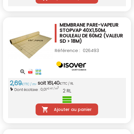
MEMBRANE PARE-VAPEUR
STOPVAP 40X1,50M.
ROULEAU DE 60M2 (VALEUR
SD > 18M)
Référence :
026493
2
,
69
soit
161
,
40
€
TTC / RL
€
TTC / m
2
2
0,01
Dont écotaxe :
€ HT / m
2
RL
Ajouter au panier