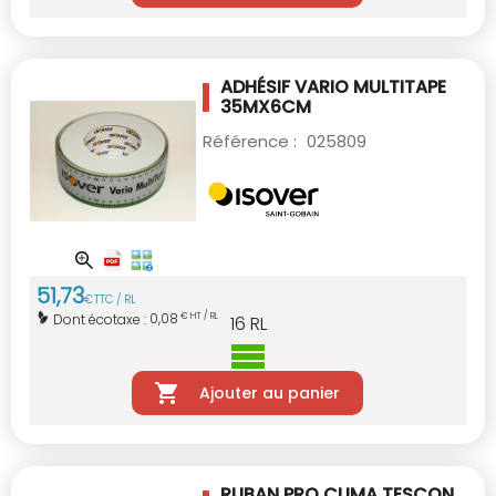
ADHÉSIF VARIO MULTITAPE
35MX6CM
Référence :
025809
51
,
73
€
TTC / RL
0,08
Dont écotaxe :
€ HT / RL
16
RL
Ajouter au panier
RUBAN PRO CLIMA TESCON