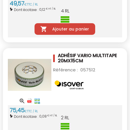
49
,
57
€
TTC / RL
0,12
Dont écotaxe :
€ HT / RL
4
RL
Ajouter au panier
ADHÉSIF VARIO MULTITAPE
20MX15CM
Référence :
057512
75
,
45
€
TTC / RL
0,08
Dont écotaxe :
€ HT / RL
2
RL