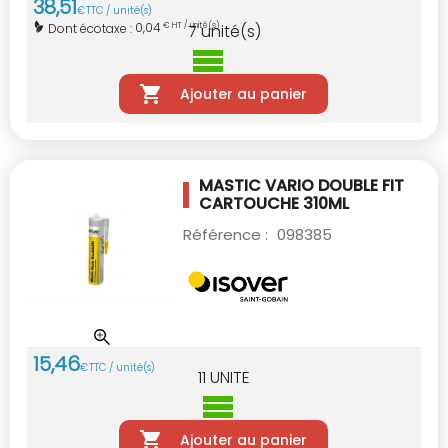
38
,
51
€
TTC / unité(s)
0,04
Dont écotaxe :
€ HT / unité(s)
7
unité(s)
Ajouter au panier
MASTIC VARIO DOUBLE FIT
CARTOUCHE 310ML
Référence :
098385
15
,
46
€
TTC / unité(s)
11
UNITE
Ajouter au panier