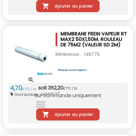
Ajouter au panier
MEMBRANE FREIN VAPEUR RT
MAX2 50X1,50M.
ROULEAU
DE 75M2 (VALEUR SD 2M)
Référence :
149775
4
,
70
soit
352
,
20
€
TTC / RL
€
TTC / m
2
2
0,01
Dont écotaxe :
€ HT / m
Sur commande uniquement
Ajouter au panier