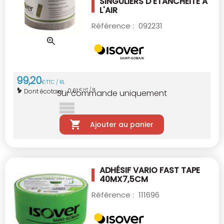
SINGULIERS D'ÉTANCHÉITÉ A
L'AIR
Référence :
092231
99
,
20
€
TTC / RL
0,61
Dont écotaxe :
€ HT / RL
Sur commande uniquement
Ajouter au panier
ADHÉSIF VARIO FAST TAPE
40MX7,5CM
Référence :
111696