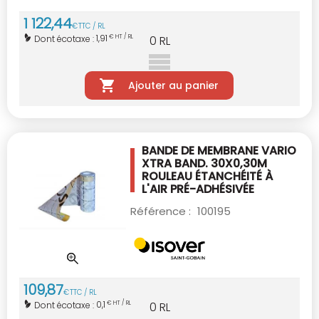
1 122
,
44
€
TTC / RL
1,91
Dont écotaxe :
€ HT / RL
0
RL
Ajouter au panier
BANDE DE MEMBRANE VARIO
XTRA BAND.
30X0,30M
ROULEAU ÉTANCHÉITÉ À
L'AIR
PRÉ-ADHÉSIVÉE
Référence :
100195
109
,
87
€
TTC / RL
0,1
Dont écotaxe :
€ HT / RL
0
RL