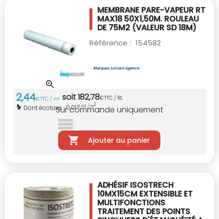
MEMBRANE PARE-VAPEUR RT
MAX18 50X1,50M.
ROULEAU
DE 75M2 (VALEUR SD 18M)
Référence :
154582
2
,
44
soit
182
,
78
€
TTC / RL
€
TTC / m
2
2
0,01
Dont écotaxe :
€ HT / m
Sur commande uniquement
Ajouter au panier
ADHÉSIF ISOSTRECH
10MX15CM EXTENSIBLE ET
MULTIFONCTIONS
TRAITEMENT DES POINTS