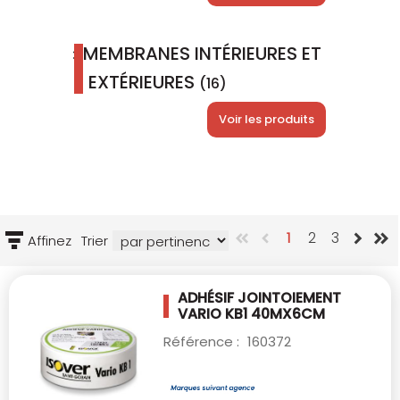
MEMBRANES INTÉRIEURES ET
EXTÉRIEURES
(16)
Voir les produits
1
2
3
Affinez
Trier
ADHÉSIF JOINTOIEMENT
VARIO KB1 40MX6CM
Référence :
160372