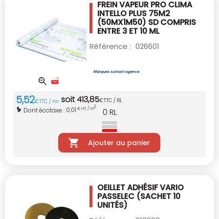
FREIN VAPEUR PRO CLIMA
INTELLO PLUS 75M2
(50MX1M50) SD COMPRIS
ENTRE 3 ET 10 ML
Référence :
026601
5
,
52
soit
413
,
85
€
TTC / RL
€
TTC / m
2
2
0,01
Dont écotaxe :
€ HT / m
0
RL
Ajouter au panier
OEILLET ADHÉSIF VARIO
PASSELEC
(SACHET 10
UNITÉS)