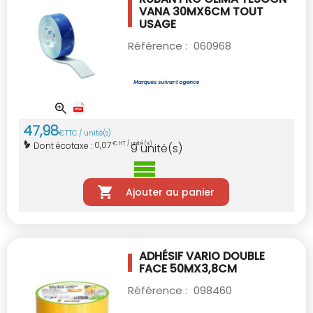
VANA 30MX6CM
TOUT
USAGE
Référence :
060968
47
,
98
€
TTC / unité(s)
0,07
Dont écotaxe :
€ HT / unité(s)
9
unité(s)
Ajouter au panier
ADHÉSIF VARIO DOUBLE
FACE 50MX3,8CM
Référence :
098460