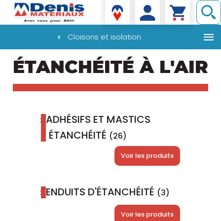
Denis matériaux
Cloisons et isolation
Aller
ÉTANCHÉITÉ À L'AIR
au
contenu
principal
ADHÉSIFS ET MASTICS
ÉTANCHÉITÉ
(26)
Voir les produits
ENDUITS D'ÉTANCHÉITÉ
(3)
Voir les produits