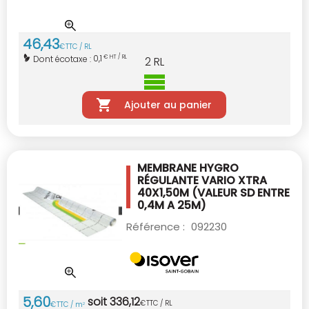
46
,
43
€
TTC / RL
0,1
Dont écotaxe :
€ HT / RL
2
RL
Ajouter au panier
MEMBRANE HYGRO
RÉGULANTE VARIO XTRA
40X1,50M (VALEUR SD ENTRE
0,4M A 25M)
Référence :
092230
5
,
60
soit
336
,
12
€
TTC / RL
€
TTC / m
2