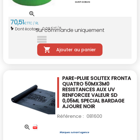
70
,
51
€
TTC / RL
0,09
Dont écotaxe :
€ HT / RL
Sur commande uniquement
Ajouter au panier
PARE-PLUIE SOLITEX FRONTA
QUATRO 50MX3M0
RESISTANCES AUX UV
RENFORCEE VALEUR
SD
0,05ML SPECIAL BARDAGE
AJOURE NOIR
Référence :
081600