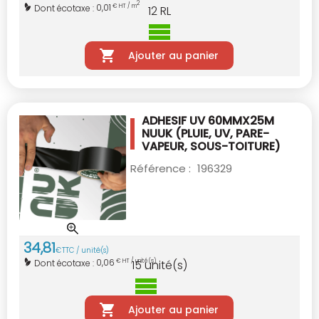
2
0,01
Dont écotaxe :
€ HT / m
12
RL
Ajouter au panier
ADHESIF UV 60MMX25M
NUUK
(PLUIE, UV, PARE-
VAPEUR, SOUS-TOITURE)
Référence :
196329
34
,
81
€
TTC / unité(s)
0,06
Dont écotaxe :
€ HT / unité(s)
15
unité(s)
Ajouter au panier