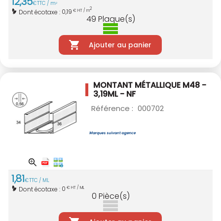
12
,
35
€
TTC / m
2
2
0,19
Dont écotaxe :
€ HT / m
49
Plaque(s)
Ajouter au panier
MONTANT MÉTALLIQUE M48 -
3,19ML - NF
Référence :
000702
1
,
81
€
TTC / ML
0
Dont écotaxe :
€ HT / ML
0
Pièce(s)