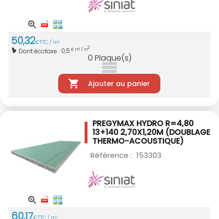
50
,
32
€
TTC / m
2
2
0,5
Dont écotaxe :
€ HT / m
0
Plaque(s)
Ajouter au panier
PREGYMAX HYDRO R=4,80
13+140 2,70X1,20M
(DOUBLAGE
THERMO-ACOUSTIQUE)
Référence :
153303
60
,
17
€
TTC / m
2