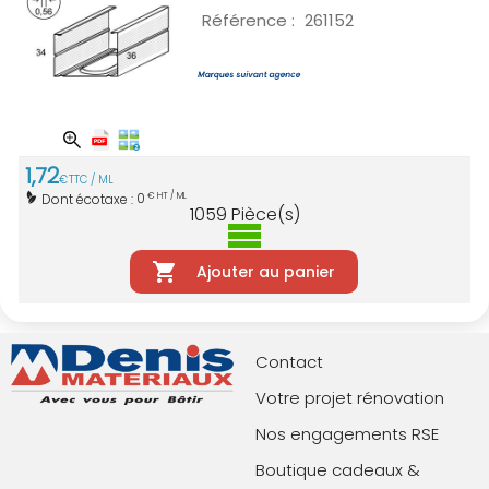
Référence :
261152
1
,
72
€
TTC / ML
0
Dont écotaxe :
€ HT / ML
1059
Pièce(s)
Ajouter au panier
Contact
Votre projet rénovation
Nos engagements RSE
Boutique cadeaux &