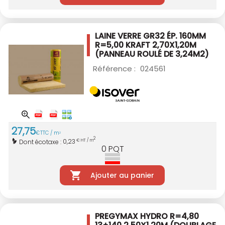
LAINE VERRE GR32 ÉP. 160MM
R=5,00 KRAFT
2,70X1,20M
(PANNEAU ROULÉ DE 3,24M2)
Référence :
024561
27
,
75
€
TTC / m
2
2
0,23
Dont écotaxe :
€ HT / m
0
PQT
Ajouter au panier
PREGYMAX HYDRO R=4,80