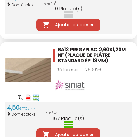
2
0,5
Dont écotaxe :
€ HT / m
0
Plaque(s)
Ajouter au panier
BA13 PREGYPLAC 2,60X1,20M
NF
(PLAQUE DE PLÂTRE
STANDARD ÉP. 13MM)
Référence :
260026
4
,
50
€
TTC / m
2
2
0,19
Dont écotaxe :
€ HT / m
167
Plaque(s)
Ajouter au panier