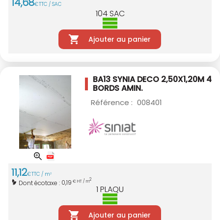
14
,
68
€
TTC / SAC
104
SAC
Ajouter au panier
BA13 SYNIA DECO 2,50X1,20M 4
BORDS AMIN.
Référence :
008401
11
,
12
€
TTC / m
2
2
0,19
Dont écotaxe :
€ HT / m
1
PLAQU
Ajouter au panier