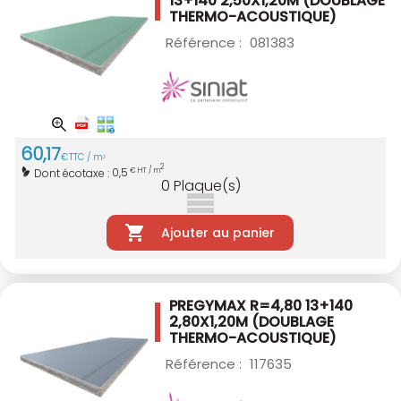
13+140 2,50X1,20M
(DOUBLAGE
THERMO-ACOUSTIQUE)
Référence :
081383
60
,
17
€
TTC / m
2
2
0,5
Dont écotaxe :
€ HT / m
0
Plaque(s)
Ajouter au panier
PREGYMAX R=4,80 13+140
2,80X1,20M
(DOUBLAGE
THERMO-ACOUSTIQUE)
Référence :
117635