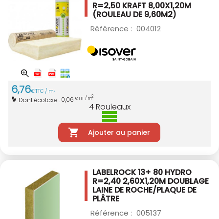
R=2,50 KRAFT
8,00X1,20M
(ROULEAU DE 9,60M2)
Référence :
004012
6
,
76
€
TTC / m
2
2
0,06
Dont écotaxe :
€ HT / m
4
Rouleaux
Ajouter au panier
LABELROCK 13+ 80 HYDRO
R=2,40 2,60X1,20M
DOUBLAGE
LAINE DE ROCHE/PLAQUE DE
PLÂTRE
Référence :
005137