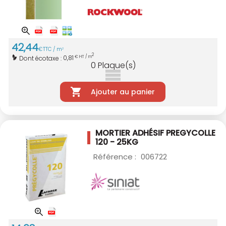
42
,
44
€
TTC / m
2
2
0,81
Dont écotaxe :
€ HT / m
0
Plaque(s)
Ajouter au panier
MORTIER ADHÉSIF PREGYCOLLE
120 - 25KG
Référence :
006722