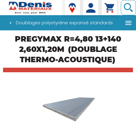
Denis matériaux
Doublages polystyrène expansé standards
Aller
PREGYMAX R=4,80 13+140
au
contenu
2,60X1,20M
(DOUBLAGE
principal
THERMO-ACOUSTIQUE)