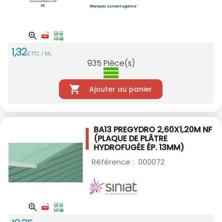
1
,
32
€
TTC / ML
935
Pièce(s)
Ajouter au panier
BA13 PREGYDRO 2,60X1,20M NF
(PLAQUE DE PLÂTRE
HYDROFUGÉE ÉP. 13MM)
Référence :
000072