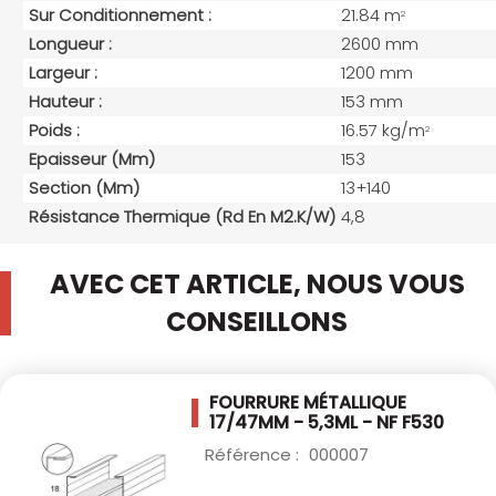
Sur Conditionnement :
21.84 m
2
Longueur :
2600 mm
Largeur :
1200 mm
Hauteur :
153 mm
Poids :
16.57 kg/m
2
Epaisseur (mm)
153
Section (mm)
13+140
Résistance Thermique (Rd En M2.K/W)
4,8
AVEC CET ARTICLE, NOUS VOUS
CONSEILLONS
FOURRURE MÉTALLIQUE
17/47MM - 5,3ML - NF
F530
Référence :
000007