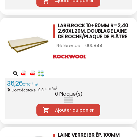
Ajouter au panier
LABELROCK 10+80MM R=2,40
2,60X1,20M.
DOUBLAGE LAINE
DE ROCHE/PLAQUE DE PLÂTRE
Référence :
000844
36
,
26
€
TTC / m
2
2
0,81
Dont écotaxe :
€ HT / m
0
Plaque(s)
Ajouter au panier
LAINE VERRE IBR ÉP. 100MM