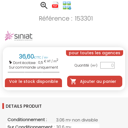
Référence :
153301
pour toutes les agences
36
,
60
€
TTC / m
2
2
€ HT / m
0,5
Dont écotaxe :
Quantité
(m
)
2
Sur commande uniquement
Voir le stock disponible
Ajouter au panier
DETAILS PRODUIT
Conditionnement :
3.06 m
non divisible
2
Sur Conditionnement :
30.6 m
2