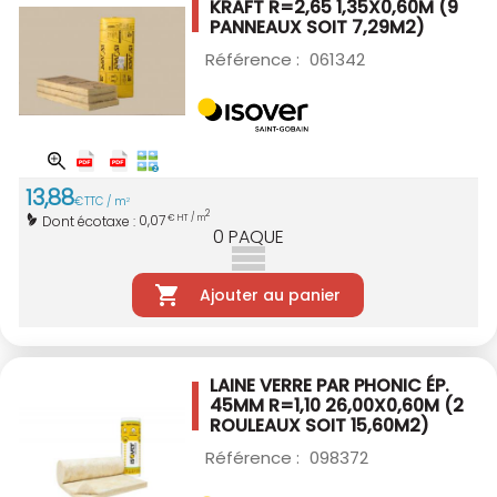
KRAFT R=2,65
1,35X0,60M (9
PANNEAUX SOIT 7,29M2)
Référence :
061342
13
,
88
€
TTC / m
2
2
0,07
Dont écotaxe :
€ HT / m
0
PAQUE
Ajouter au panier
LAINE VERRE PAR PHONIC ÉP.
45MM R=1,10
26,00X0,60M (2
ROULEAUX SOIT 15,60M2)
Référence :
098372