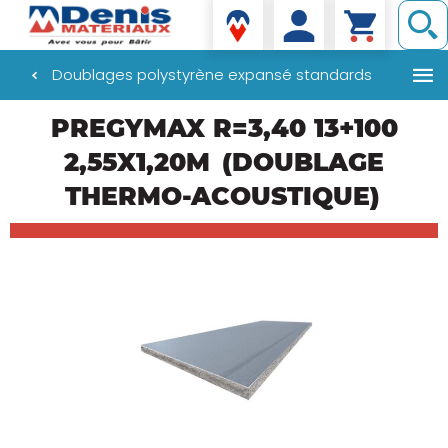
Denis matériaux
Doublages polystyrène expansé standards
Aller
PREGYMAX R=3,40 13+100
au
contenu
2,55X1,20M
(DOUBLAGE
principal
THERMO-ACOUSTIQUE)