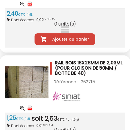
2
,
40
€
TTC / ML
0,02
Dont écotaxe :
€ HT / ML
0
unité(s)
Ajouter au panier
RAIL BOIS 18X28MM DE 2,03ML
(POUR CLOISON DE 50MM /
BOTTE DE 40)
Référence :
262715
1
,
25
soit
2
,
53
€
TTC / ML
€
TTC / unité(s)
0,01
Dont écotaxe :
€ HT / ML
0
unité(s)