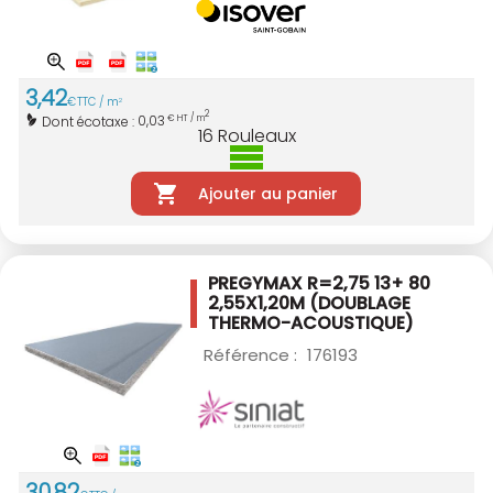
3
,
42
€
TTC / m
2
2
0,03
Dont écotaxe :
€ HT / m
16
Rouleaux
Ajouter au panier
PREGYMAX R=2,75 13+ 80
2,55X1,20M
(DOUBLAGE
THERMO-ACOUSTIQUE)
Référence :
176193
30
,
82