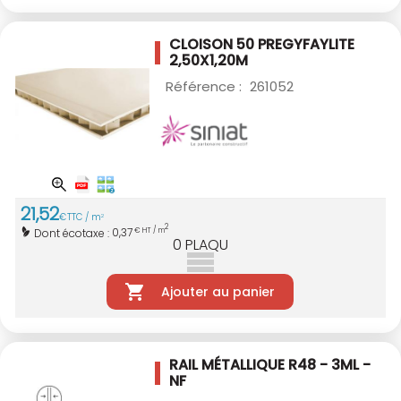
CLOISON 50 PREGYFAYLITE
2,50X1,20M
Référence :
261052
21
,
52
€
TTC / m
2
2
0,37
Dont écotaxe :
€ HT / m
0
PLAQU
Ajouter au panier
RAIL MÉTALLIQUE R48 - 3ML -
NF