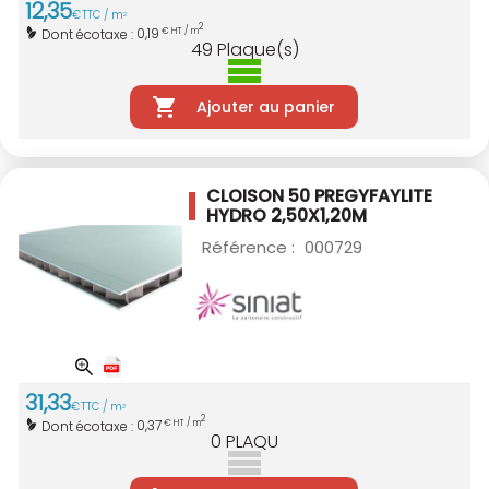
12
,
35
€
TTC / m
2
2
0,19
Dont écotaxe :
€ HT / m
49
Plaque(s)
Ajouter au panier
CLOISON 50 PREGYFAYLITE
HYDRO 2,50X1,20M
Référence :
000729
31
,
33
€
TTC / m
2
2
0,37
Dont écotaxe :
€ HT / m
0
PLAQU