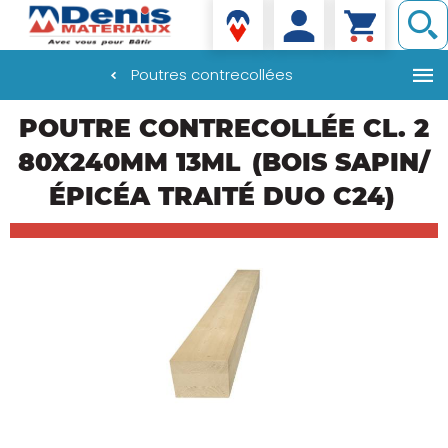
Denis matériaux
Poutres contrecollées
Aller
POUTRE CONTRECOLLÉE CL. 2
au
contenu
80X240MM 13ML
(BOIS SAPIN/
principal
ÉPICÉA TRAITÉ DUO C24)