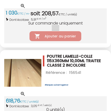
1 030
soit
208
,
57
€
TTC / m
3
€
TTC / unité(s)
3
5,91
Dont écotaxe :
€ HT / m
Sur commande uniquement
Ajouter au panier
POUTRE LAMELLE-COLLE
115X360MM 10,00ML
TRAITEE
CLASSE 2 INCOLORE
Référence :
156541
618
,
76
€
TTC / unité(s)
3,05
Dont écotaxe :
€ HT / unité(s)
0
unité(s)