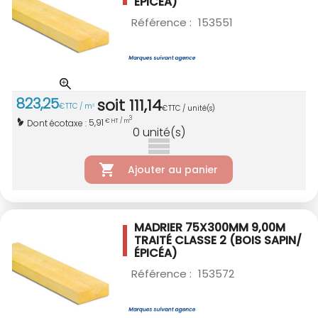
ÉPICÉA)
Référence :
153551
823
,
25
soit
111
,
14
€
TTC / m
3
€
TTC / unité(s)
3
5,91
Dont écotaxe :
€ HT / m
0
unité(s)
Ajouter au panier
MADRIER 75X300MM 9,00M
TRAITÉ CLASSE 2
(BOIS SAPIN/
ÉPICÉA)
Référence :
153572