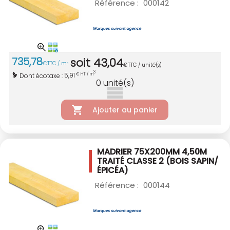
Référence :
000142
735
,
78
soit
43
,
04
€
TTC / m
3
€
TTC / unité(s)
3
5,91
Dont écotaxe :
€ HT / m
0
unité(s)
Ajouter au panier
MADRIER 75X200MM 4,50M
TRAITÉ CLASSE 2
(BOIS SAPIN/
ÉPICÉA)
Référence :
000144