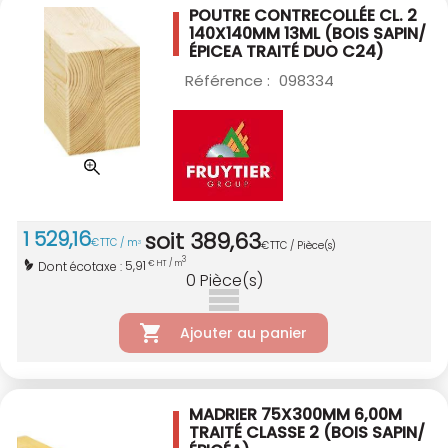
POUTRE CONTRECOLLÉE CL. 2
140X140MM 13ML
(BOIS SAPIN/
ÉPICEA TRAITÉ DUO C24)
Référence :
098334
1 529
,
16
soit
389
,
63
€
TTC / m
3
€
TTC / Pièce(s)
3
5,91
Dont écotaxe :
€ HT / m
0
Pièce(s)
Ajouter au panier
MADRIER 75X300MM 6,00M
TRAITÉ CLASSE 2
(BOIS SAPIN/