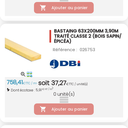
Ajouter au panier
BASTAING 63X200MM 3,90M
TRAITÉ CLASSE 2
(BOIS SAPIN/
ÉPICÉA)
Référence :
026753
758
,
41
soit
37
,
27
€
TTC / m
3
€
TTC / unité(s)
3
5,91
Dont écotaxe :
€ HT / m
0
unité(s)
Ajouter au panier