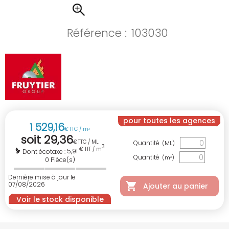
Référence :
103030
pour toutes les agences
1 529
,
16
€
TTC / m
3
soit
29
,
36
€
TTC / ML
Quantité
(ML)
3
€ HT / m
5,91
Dont écotaxe :
Quantité
(m
)
3
0
Pièce(s)
Dernière mise à jour le
07/08/2026
Ajouter au panier
Voir le stock disponible