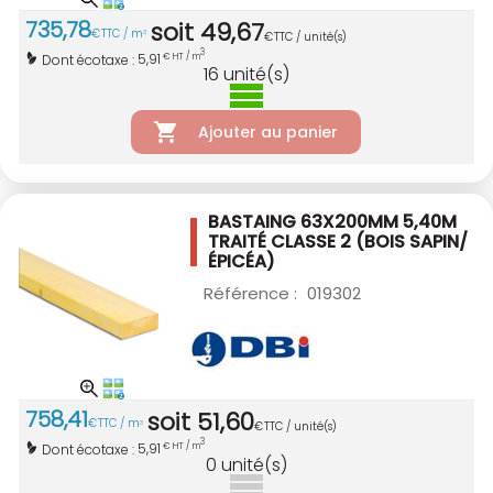
735
,
78
soit
49
,
67
€
TTC / m
3
€
TTC / unité(s)
3
5,91
Dont écotaxe :
€ HT / m
16
unité(s)
Ajouter au panier
BASTAING 63X200MM 5,40M
TRAITÉ CLASSE 2
(BOIS SAPIN/
ÉPICÉA)
Référence :
019302
758
,
41
soit
51
,
60
€
TTC / m
3
€
TTC / unité(s)
3
5,91
Dont écotaxe :
€ HT / m
0
unité(s)