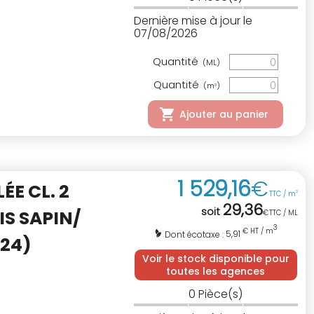
Dernière mise à jour le
07/08/2026
Quantité
(ML)
Quantité
(m
)
3
Ajouter au panier
1 529
,
16
€
E CL. 2
TTC / m
3
29
,
36
soit
IS SAPIN/
€
TTC / ML
3
€ HT / m
5,91
Dont écotaxe :
C24)
Voir le stock disponible pour
toutes les agences
0
Pièce(s)