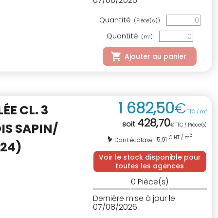
07/08/2026
Quantité
(Pièce(s))
Quantité
(m
)
3
Ajouter au panier
1 682
,
50
€
E CL. 3
TTC / m
3
428
,
70
soit
IS SAPIN/
€
TTC / Pièce(s)
3
€ HT / m
5,91
Dont écotaxe :
C24)
Voir le stock disponible pour
toutes les agences
0
Pièce(s)
Dernière mise à jour le
07/08/2026