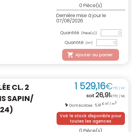
0
Pièce(s)
Dernière mise à jour le
07/08/2026
Quantité
(Pièce(s))
Quantité
(m
)
3
Ajouter au panier
1 529
,
16
€
E CL. 2
TTC / m
3
26
,
91
soit
IS SAPIN/
€
TTC / ML
3
€ HT / m
5,91
Dont écotaxe :
C24)
Voir le stock disponible pour
toutes les agences
0
Pièce(s)