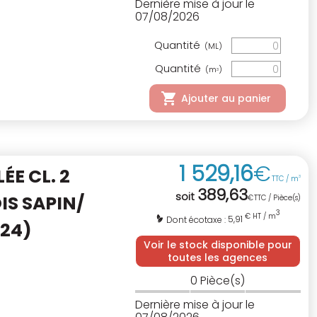
Dernière mise à jour le
07/08/2026
Quantité
(ML)
Quantité
(m
)
3
Ajouter au panier
1 529
,
16
€
E CL. 2
TTC / m
3
389
,
63
soit
IS SAPIN/
€
TTC / Pièce(s)
3
€ HT / m
5,91
Dont écotaxe :
C24)
Voir le stock disponible pour
toutes les agences
0
Pièce(s)
Dernière mise à jour le