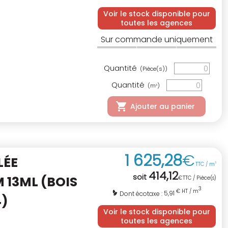
Voir le stock disponible pour
toutes les agences
Sur commande uniquement
Quantité
(Pièce(s))
Quantité
(m
)
3
Ajouter au panier
1 625
,
28
€
LÉE
TTC / m
3
414
,
12
soit
M
13ML (BOIS
€
TTC / Pièce(s)
3
€ HT / m
5,91
Dont écotaxe :
4)
Voir le stock disponible pour
toutes les agences