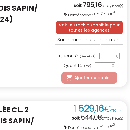
795
,
16
soit
OIS SAPIN/
€
TTC / Pièce(s)
3
€ HT / m
5,91
Dont écotaxe :
C24)
Voir le stock disponible pour
toutes les agences
Sur commande uniquement
Quantité
(Pièce(s))
Quantité
(m
)
3
Ajouter au panier
1 529
,
16
€
E CL. 2
TTC / m
3
644
,
08
soit
IS SAPIN/
€
TTC / Pièce(s)
3
€ HT / m
5,91
Dont écotaxe :