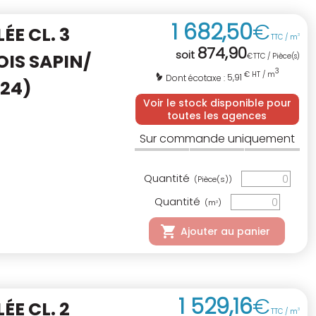
1 682
,
50
€
E CL. 3
TTC / m
3
874
,
90
soit
OIS SAPIN/
€
TTC / Pièce(s)
3
€ HT / m
5,91
Dont écotaxe :
C24)
Voir le stock disponible pour
toutes les agences
Sur commande uniquement
Quantité
(Pièce(s))
Quantité
(m
)
3
Ajouter au panier
1 529
,
16
€
E CL. 2
TTC / m
3