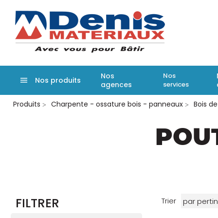
Denis matér
Nos
Nos
Nos produits
agences
services
Aller
Produits
Charpente - ossature bois - panneaux
Bois de
au
contenu
principal
POU
FILTRER
Trier