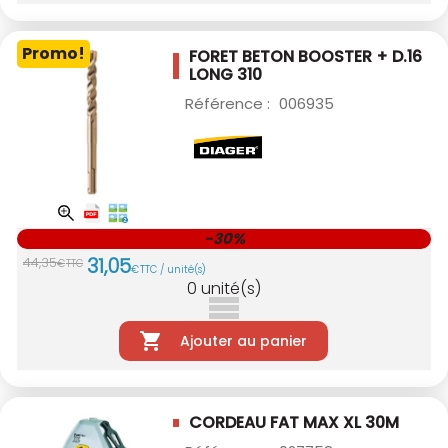
Promo!
FORET BETON BOOSTER + D.16
LONG 310
Référence :
006935
-30%
31
,
05
44
,
35
€
TTC
€
TTC / unité(s)
0
unité(s)
Ajouter au panier
CORDEAU FAT MAX XL 30M