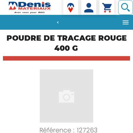
Denis matériaux
Aller
POUDRE DE TRACAGE ROUGE
au
contenu
400 G
principal
Référence :
127263