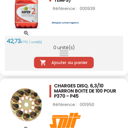
TEMPS)
Référence :
000939
42
,
73
€
TTC / unité(s)
0
unité(s)
Ajouter au panier
CHARGES DISQ. 6,3/10
MARRON BOITE DE 100
POUR
P370 - P45
Référence :
001950