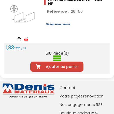
NF
Référence :
261150
1
,
33
€
TTC / ML
618
Pièce(s)
Ajouter au panier
Contact
Votre projet rénovation
Nos engagements RSE
Boutique cadeaux &