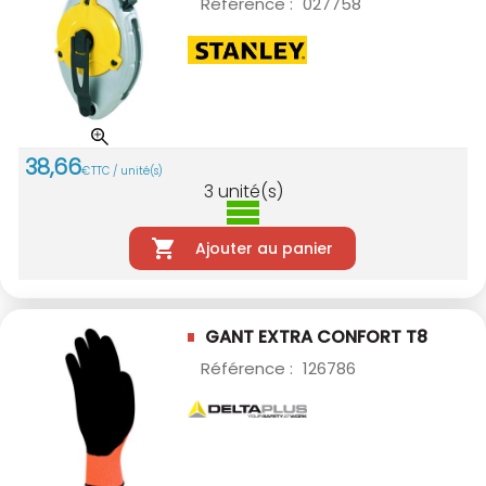
Référence :
027758
38
,
66
€
TTC / unité(s)
3
unité(s)
Ajouter au panier
GANT EXTRA CONFORT T8
Référence :
126786