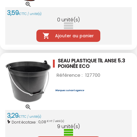
3
,
59
€
TTC / unité(s)
0
unité(s)
Ajouter au panier
SEAU PLASTIQUE 11L ANSE 5.3
POIGNÉE ECO
Référence :
127700
3
,
29
€
TTC / unité(s)
0,08
Dont écotaxe :
€ HT / unité(s)
9
unité(s)