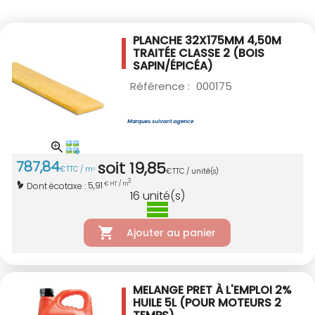
PLANCHE 32X175MM 4,50M
TRAITÉE CLASSE 2
(BOIS
SAPIN/ÉPICÉA)
Référence :
000175
787
,
84
soit
19
,
85
€
TTC / m
3
€
TTC / unité(s)
3
5,91
Dont écotaxe :
€ HT / m
16
unité(s)
Ajouter au panier
MELANGE PRET À L'EMPLOI 2%
HUILE 5L
(POUR MOTEURS 2