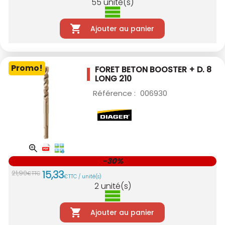
55
unité(s)
Ajouter au panier
Promo!
FORET BETON BOOSTER + D. 8
LONG 210
Référence :
006930
-30%
15
,
33
21
,
90
€
TTC
€
TTC / unité(s)
2
unité(s)
Ajouter au panier