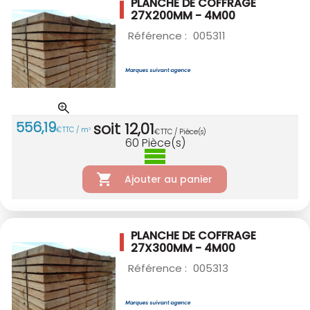
PLANCHE DE COFFRAGE
27X200MM - 4M00
Référence :
005311
556
,
19
soit
12
,
01
€
TTC / m
3
€
TTC / Pièce(s)
60
Pièce(s)
Ajouter au panier
PLANCHE DE COFFRAGE
27X300MM - 4M00
Référence :
005313