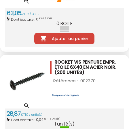
63
,
05
€
TTC / BOITE
0
Dont écotaxe :
€ HT / BOITE
0
BOITE
Ajouter au panier
ROCKET VIS PENTURE EMPR.
ÉTOILE 6X40
EN ACIER NOIR.
(200 UNITÉS)
Référence :
002370
28
,
87
€
TTC / unité(s)
0,04
Dont écotaxe :
€ HT / unité(s)
1
unité(s)