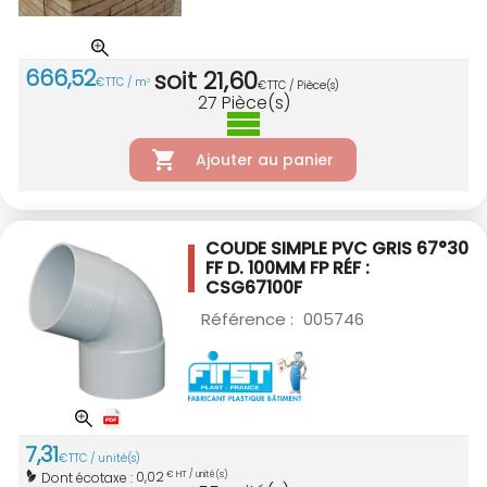
666
,
52
soit
21
,
60
€
TTC / m
3
€
TTC / Pièce(s)
27
Pièce(s)
Ajouter au panier
COUDE SIMPLE PVC GRIS 67°30
FF D. 100MM
FP RÉF :
CSG67100F
Référence :
005746
7
,
31
€
TTC / unité(s)
0,02
Dont écotaxe :
€ HT / unité(s)