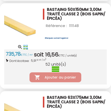
BASTAING 50X150MM 3,00M
TRAITÉ CLASSE 2
(BOIS SAPIN/
ÉPICÉA)
Référence :
111148
735
,
78
soit
16
,
56
€
TTC / m
3
€
TTC / unité(s)
3
5,91
Dont écotaxe :
€ HT / m
52
unité(s)
Ajouter au panier
BASTAING 63X175MM 3,00M
TRAITÉ CLASSE 2
(BOIS SAPIN/
ÉPICÉA)