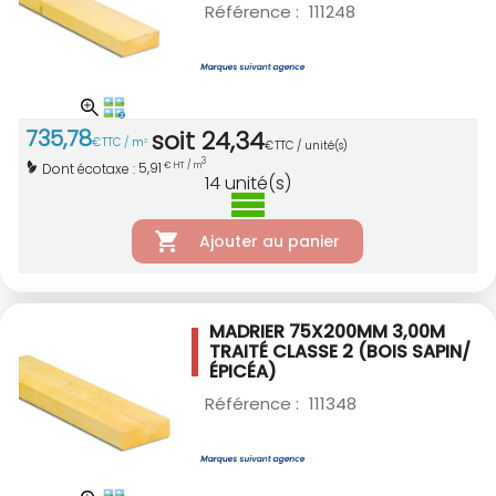
Référence :
111248
735
,
78
soit
24
,
34
€
TTC / m
3
€
TTC / unité(s)
3
5,91
Dont écotaxe :
€ HT / m
14
unité(s)
Ajouter au panier
MADRIER 75X200MM 3,00M
TRAITÉ CLASSE 2
(BOIS SAPIN/
ÉPICÉA)
Référence :
111348