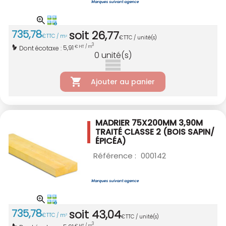
735
,
78
soit
26
,
77
€
TTC / m
3
€
TTC / unité(s)
3
5,91
Dont écotaxe :
€ HT / m
0
unité(s)
Ajouter au panier
MADRIER 75X200MM 3,90M
TRAITÉ CLASSE 2
(BOIS SAPIN/
ÉPICÉA)
Référence :
000142
735
,
78
soit
43
,
04
€
TTC / m
3
€
TTC / unité(s)
3
€ HT / m