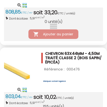
808
,
85
soit
33
,
20
€
TTC / m
3
€
TTC / unité(s)
3
5,91
Dont écotaxe :
€ HT / m
0
unité(s)
Ajouter au panier
CHEVRON 63X44MM - 4,50M
TRAITÉ CLASSE 2
(BOIS SAPIN/
ÉPICÉA)
Référence :
000476
803
,
04
soit
10
,
02
€
TTC / m
3
€
TTC / unité(s)
3
5,91
Dont écotaxe :
€ HT / m
155
unité(s)