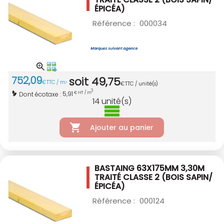
ÉPICÉA)
Référence :
000034
752
,
09
soit
49
,
75
€
TTC / m
3
€
TTC / unité(s)
3
5,91
Dont écotaxe :
€ HT / m
14
unité(s)
Ajouter au panier
BASTAING 63X175MM 3,30M
TRAITÉ CLASSE 2
(BOIS SAPIN/
ÉPICÉA)
Référence :
000124