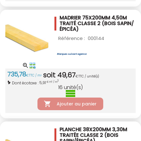
MADRIER 75X200MM 4,50M
TRAITÉ CLASSE 2
(BOIS SAPIN/
ÉPICÉA)
Référence :
000144
735
,
78
soit
49
,
67
€
TTC / m
3
€
TTC / unité(s)
3
5,91
Dont écotaxe :
€ HT / m
16
unité(s)
Ajouter au panier
PLANCHE 38X200MM 3,30M
TRAITÉE CLASSE 2
(BOIS
SAPIN/ÉPICÉA)