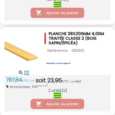
Ajouter au panier
PLANCHE 38X200MM 4,00M
TRAITÉE CLASSE 2
(BOIS
SAPIN/ÉPICÉA)
Référence :
082610
787
,
84
soit
23
,
95
€
TTC / m
3
€
TTC / unité(s)
3
5,91
Dont écotaxe :
€ HT / m
2
unité(s)
Ajouter au panier