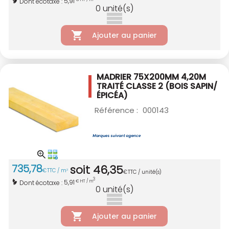
5,91
Dont écotaxe :
0
unité(s)
Ajouter au panier
MADRIER 75X200MM 4,20M
TRAITÉ CLASSE 2
(BOIS SAPIN/
ÉPICÉA)
Référence :
000143
735
,
78
soit
46
,
35
€
TTC / m
3
€
TTC / unité(s)
3
5,91
Dont écotaxe :
€ HT / m
0
unité(s)
Ajouter au panier