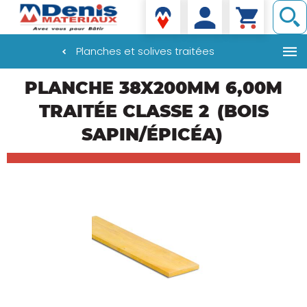
Denis matériaux
Planches et solives traitées
Aller
PLANCHE 38X200MM 6,00M
au
contenu
TRAITÉE CLASSE 2
(BOIS
principal
SAPIN/ÉPICÉA)