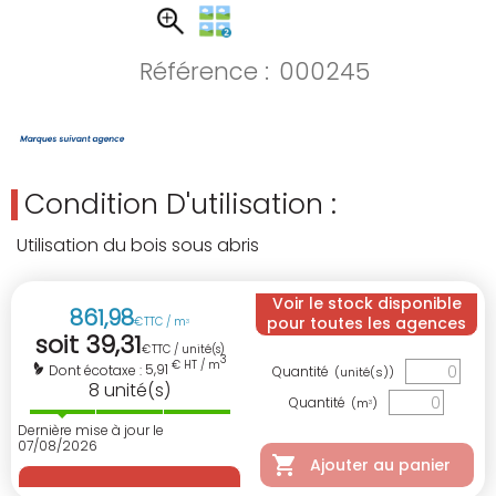
Référence :
000245
Condition D'utilisation :
Utilisation du bois sous abris
Voir le stock disponible
861
,
98
pour toutes les agences
€
TTC / m
3
soit
39
,
31
€
TTC / unité(s)
3
€ HT / m
5,91
Dont écotaxe :
Quantité
(unité(s))
8
unité(s)
Quantité
(m
)
3
Dernière mise à jour le
07/08/2026
Ajouter au panier