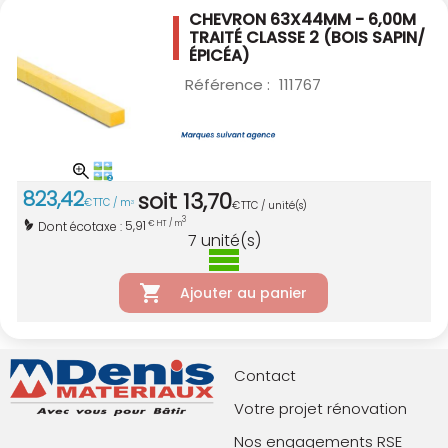
CHEVRON 63X44MM - 6,00M
TRAITÉ CLASSE 2
(BOIS SAPIN/
ÉPICÉA)
Référence :
111767
823
,
42
soit
13
,
70
€
TTC / m
3
€
TTC / unité(s)
3
5,91
Dont écotaxe :
€ HT / m
7
unité(s)
Ajouter au panier
Contact
Votre projet rénovation
Nos engagements RSE