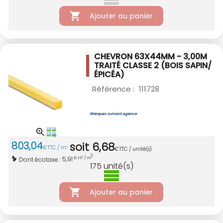
Ajouter au panier
CHEVRON 63X44MM - 3,00M
TRAITÉ CLASSE 2
(BOIS SAPIN/
ÉPICÉA)
Référence :
111728
803
,
04
soit
6
,
68
€
TTC / m
3
€
TTC / unité(s)
3
5,91
Dont écotaxe :
€ HT / m
175
unité(s)
Ajouter au panier