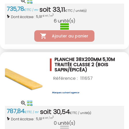
735
,
78
soit
33
,
11
€
TTC / m
3
€
TTC / unité(s)
3
5,91
Dont écotaxe :
€ HT / m
6
unité(s)
Ajouter au panier
PLANCHE 38X200MM 5,10M
TRAITÉE CLASSE 2
(BOIS
SAPIN/ÉPICÉA)
Référence :
111657
787
,
84
soit
30
,
54
€
TTC / m
3
€
TTC / unité(s)
3
5,91
Dont écotaxe :
€ HT / m
0
unité(s)