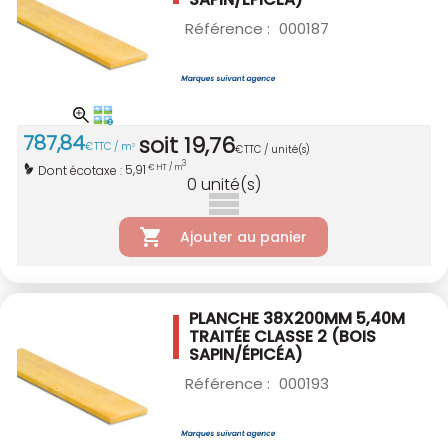
Référence :
000187
787
,
84
soit
19
,
76
€
TTC / m
3
€
TTC / unité(s)
3
5,91
Dont écotaxe :
€ HT / m
0
unité(s)
Ajouter au panier
PLANCHE 38X200MM 5,40M
TRAITÉE CLASSE 2
(BOIS
SAPIN/ÉPICÉA)
Référence :
000193