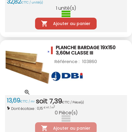
32
,
82
€
TTC / unité(s)
1
unité(s)
Ajouter au panier
PLANCHE BARDAGE 19X150
3,60M CLASSE III
Référence :
103860
13
,
69
soit
7
,
39
€
TTC / m
2
€
TTC / Pièce(s)
2
0,15
Dont écotaxe :
€ HT / m
0
Pièce(s)
Ajouter au panier