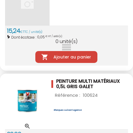
15
,
24
€
TTC / unité(s)
0,05
Dont écotaxe :
€ HT / unité(s)
0
unité(s)
Ajouter au panier
PEINTURE MULTI MATÉRIAUX
0,5L GRIS GALET
Référence :
100624