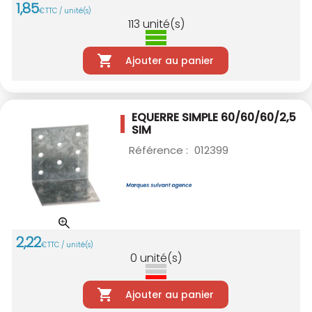
1
,
85
€
TTC / unité(s)
113
unité(s)
Ajouter au panier
EQUERRE SIMPLE 60/60/60/2,5
SIM
Référence :
012399
2
,
22
€
TTC / unité(s)
0
unité(s)
Ajouter au panier