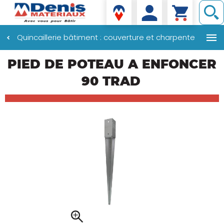
Denis matériaux
Quincaillerie bâtiment : couverture et charpente
Aller
PIED DE POTEAU A ENFONCER
au
contenu
90 TRAD
principal