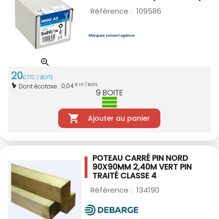
Référence :
109586
20
€
TTC / BOITE
0,04
Dont écotaxe :
€ HT / BOITE
9
BOITE
Ajouter au panier
POTEAU CARRÉ PIN NORD
90X90MM 2,40M VERT
PIN
TRAITÉ CLASSE 4
Référence :
134190