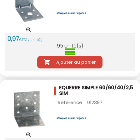
0
,
97
€
TTC / unité(s)
95
unité(s)
Ajouter au panier
EQUERRE SIMPLE 60/60/40/2,5
SIM
Référence :
012397