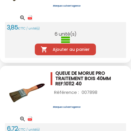
3
,
85
€
TTC / unité(s)
6
unité(s)
Ajouter au panier
QUEUE DE MORUE PRO
TRAITEMENT BOIS 40MM
REF:10112 40
Référence :
007898
6
,
72
€
TTC / unité(s)