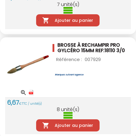
7
unité(s)
Ajouter au panier
BROSSE À RECHAMPIR PRO
GYLCÉRO 15MM
REF:18110 3/0
Référence :
007929
6
,
67
€
TTC / unité(s)
8
unité(s)
Ajouter au panier