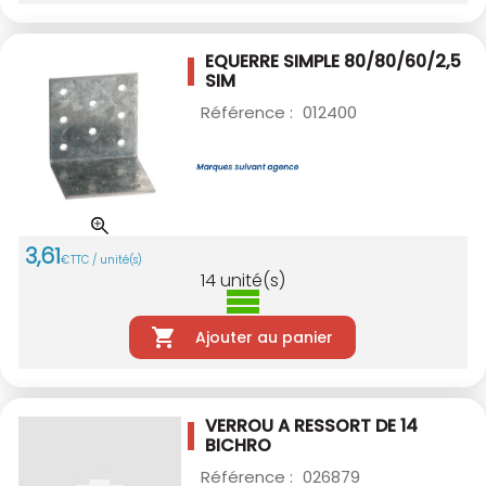
EQUERRE SIMPLE 80/80/60/2,5
SIM
Référence :
012400
3
,
61
€
TTC / unité(s)
14
unité(s)
Ajouter au panier
VERROU A RESSORT DE 14
BICHRO
Référence :
026879