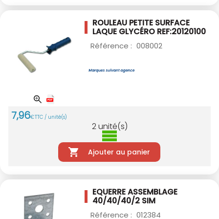
ROULEAU PETITE SURFACE
LAQUE GLYCÉRO
REF:20120100
Référence :
008002
7
,
96
€
TTC / unité(s)
2
unité(s)
Ajouter au panier
EQUERRE ASSEMBLAGE
40/40/40/2 SIM
Référence :
012384