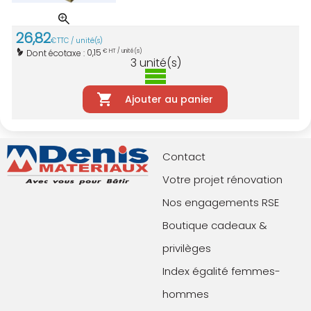
26
,
82
€
TTC / unité(s)
0,15
Dont écotaxe :
€ HT / unité(s)
3
unité(s)
Ajouter au panier
Contact
Votre projet rénovation
Nos engagements RSE
Boutique cadeaux &
privilèges
Index égalité femmes-
hommes