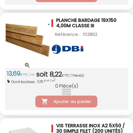
PLANCHE BARDAGE 19X150
4,00M CLASSE III
Référence :
103862
13
,
69
soit
8
,
22
€
TTC / m
2
€
TTC / Pièce(s)
2
0,15
Dont écotaxe :
€ HT / m
0
Pièce(s)
Ajouter au panier
VIS TERRASSE INOX A2 5X50 /
30 SIMPLE
FILET (200 UNITÉS)