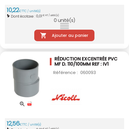
10
,
22
€
TTC / unité(s)
0,01
Dont écotaxe :
€ HT / unité(s)
0
unité(s)
Ajouter au panier
RÉDUCTION EXCENTRÉE PVC
MF D. 110/100MM
REF : IV1
Référence :
060093
12
,
56
€
TTC / unité(s)
€ HT / unité(s)