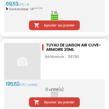
69
,
53
€
TTC / RL
1,8
Dont écotaxe :
€ HT / RL
2
RL
Ajouter au panier
TUYAU DE LIAISON AIR CUVE-
ARMOIRE 20ML
Référence :
118790
195
,
52
€
TTC / unité(s)
0
unité(s)
Ajouter au panier