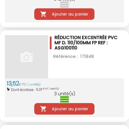
Ajouter au panier
RÉDUCTION EXCENTRÉE PVC
MF D. 110/100MM
FP REF :
ASG100110
Référence :
171848
13
,
52
€
TTC / unité(s)
0,01
Dont écotaxe :
€ HT / unité(s)
3
unité(s)
Ajouter au panier