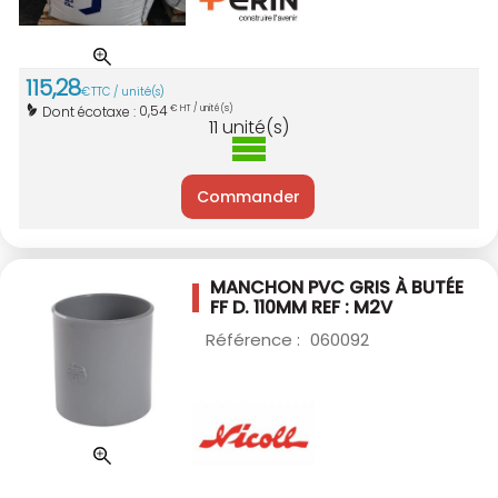
115
,
28
€
TTC / unité(s)
0,54
Dont écotaxe :
€ HT / unité(s)
11
unité(s)
Commander
MANCHON PVC GRIS À BUTÉE
FF D. 110MM
REF : M2V
Référence :
060092