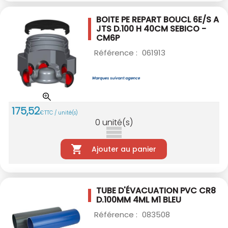
BOITE PE REPART BOUCL 6E/S A
JTS D.100
H 40CM SEBICO -
CM6P
Référence :
061913
175
,
52
€
TTC / unité(s)
0
unité(s)
Ajouter au panier
TUBE D'ÉVACUATION PVC CR8
D.100MM 4ML M1
BLEU
Référence :
083508