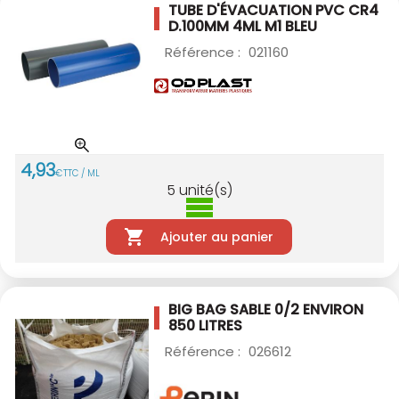
TUBE D'ÉVACUATION PVC CR4
D.100MM 4ML M1
BLEU
Référence :
021160
4
,
93
€
TTC / ML
5
unité(s)
Ajouter au panier
BIG BAG SABLE 0/2 ENVIRON
850 LITRES
Référence :
026612