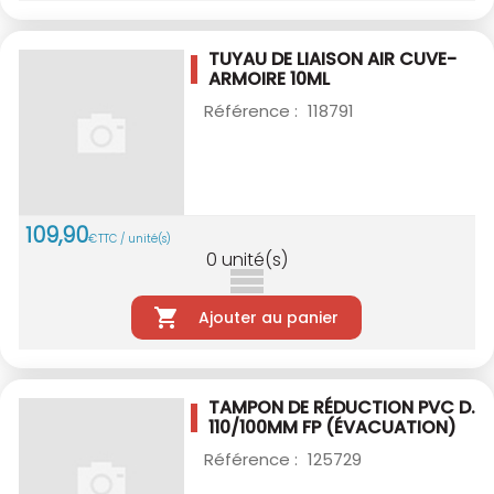
TUYAU DE LIAISON AIR CUVE-
ARMOIRE 10ML
Référence :
118791
109
,
90
€
TTC / unité(s)
0
unité(s)
Ajouter au panier
TAMPON DE RÉDUCTION PVC D.
110/100MM
FP (ÉVACUATION)
Référence :
125729