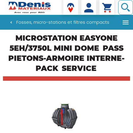
Denis matériaux
Fosses, micro-stations et filtres compacts
Aller
MICROSTATION EASYONE
au
contenu
5EH/3750L MINI DOME
PASS
principal
PIETONS-ARMOIRE INTERNE-
PACK
SERVICE