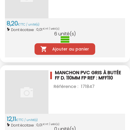
8
,
20
€
TTC / unité(s)
0,01
Dont écotaxe :
€ HT / unité(s)
6
unité(s)
Ajouter au panier
MANCHON PVC GRIS À BUTÉE
FF D. 110MM
FP REF : MFF110
Référence :
171847
12
,
11
€
TTC / unité(s)
0,01
Dont écotaxe :
€ HT / unité(s)
0
unité(s)