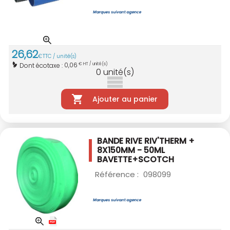
26
,
62
€
TTC / unité(s)
0,06
Dont écotaxe :
€ HT / unité(s)
0
unité(s)
Ajouter au panier
BANDE RIVE RIV'THERM +
8X150MM - 50ML
BAVETTE+SCOTCH
Référence :
098099