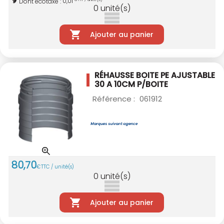
0,01
Dont écotaxe :
0
unité(s)
Ajouter au panier
RÉHAUSSE BOITE PE AJUSTABLE
30 A 10CM
P/BOITE
Référence :
061912
80
,
70
€
TTC / unité(s)
0
unité(s)
Ajouter au panier