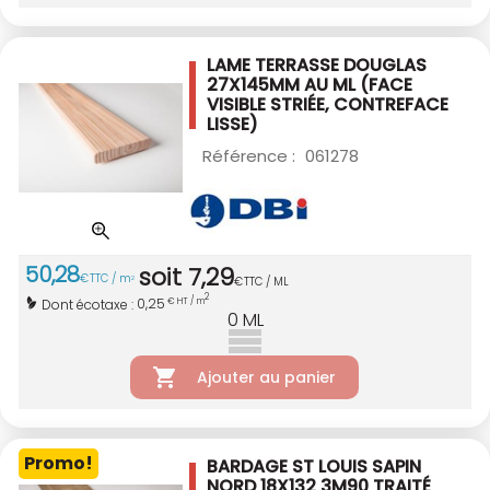
LAME TERRASSE DOUGLAS
27X145MM AU ML
(FACE
VISIBLE STRIÉE, CONTREFACE
LISSE)
Référence :
061278
50
,
28
soit
7
,
29
€
TTC / m
2
€
TTC / ML
2
0,25
Dont écotaxe :
€ HT / m
0
ML
Ajouter au panier
Promo!
BARDAGE ST LOUIS SAPIN
NORD 18X132 3M90
TRAITÉ