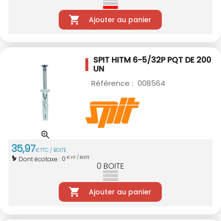
Ajouter au panier
SPIT HITM 6-5/32P PQT DE 200
UN
Référence :
008564
35
,
97
€
TTC / BOITE
0
Dont écotaxe :
€ HT / BOITE
0
BOITE
Ajouter au panier