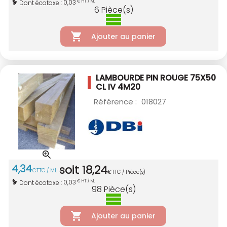
0,03
Dont écotaxe :
€ HT / ML
6
Pièce(s)
Ajouter au panier
LAMBOURDE PIN ROUGE 75X50
CL IV 4M20
Référence :
018027
4
,
34
soit
18
,
24
€
TTC / ML
€
TTC / Pièce(s)
0,03
Dont écotaxe :
€ HT / ML
98
Pièce(s)
Ajouter au panier