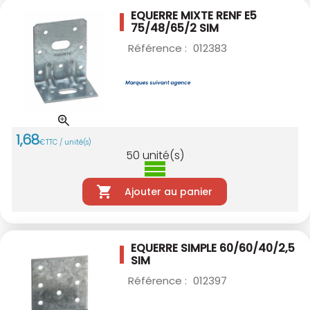
EQUERRE MIXTE RENF E5
75/48/65/2 SIM
Référence :
012383
1
,
68
€
TTC / unité(s)
50
unité(s)
Ajouter au panier
EQUERRE SIMPLE 60/60/40/2,5
SIM
Référence :
012397