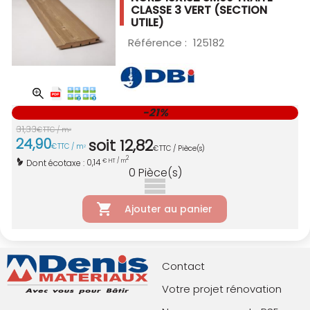
CLASSE 3 VERT
(SECTION
UTILE)
Référence :
125182
-21%
31
,
33
€
TTC / m
2
24
,
90
soit
12
,
82
€
TTC / m
2
€
TTC / Pièce(s)
2
0,14
Dont écotaxe :
€ HT / m
0
Pièce(s)
Ajouter au panier
Contact
Votre projet rénovation