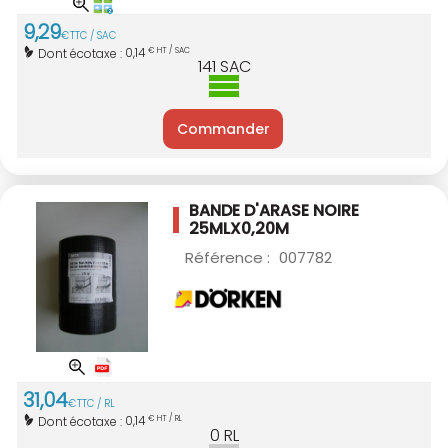
9
,
29
€
TTC / SAC
0,14
Dont écotaxe :
€ HT / SAC
141
SAC
Commander
BANDE D'ARASE NOIRE
25MLX0,20M
Référence :
007782
31
,
04
€
TTC / RL
0,14
Dont écotaxe :
€ HT / RL
0
RL