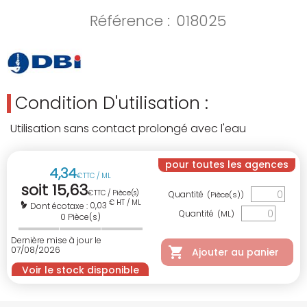
Référence :
018025
Condition D'utilisation :
Utilisation sans contact prolongé avec l'eau
pour toutes les agences
4
,
34
€
TTC / ML
soit
15
,
63
€
TTC / Pièce(s)
Quantité
(Pièce(s))
€ HT / ML
0,03
Dont écotaxe :
Quantité
(ML)
0
Pièce(s)
Dernière mise à jour le
07/08/2026
Ajouter au panier
Voir le stock disponible