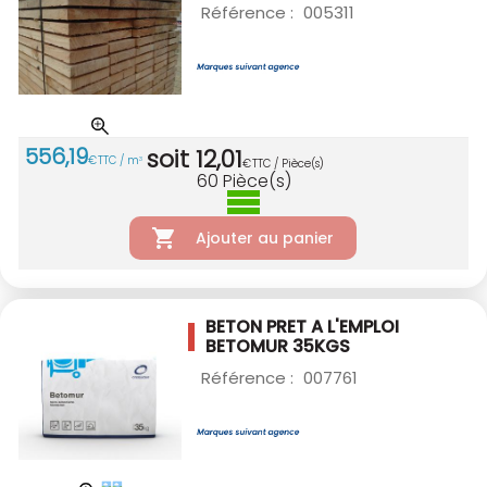
Référence :
005311
556
,
19
soit
12
,
01
€
TTC / m
3
€
TTC / Pièce(s)
60
Pièce(s)
Ajouter au panier
BETON PRET A L'EMPLOI
BETOMUR 35KGS
Référence :
007761