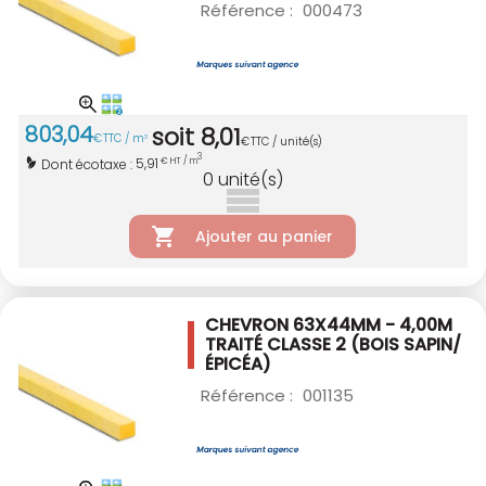
Référence :
000473
803
,
04
soit
8
,
01
€
TTC / m
3
€
TTC / unité(s)
3
5,91
Dont écotaxe :
€ HT / m
0
unité(s)
Ajouter au panier
CHEVRON 63X44MM - 4,00M
TRAITÉ CLASSE 2
(BOIS SAPIN/
ÉPICÉA)
Référence :
001135