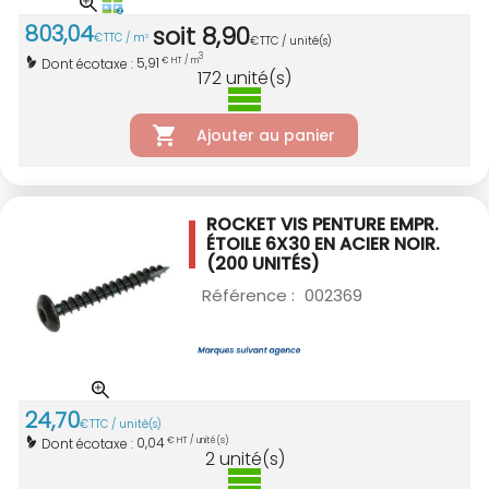
803
,
04
soit
8
,
90
€
TTC / m
3
€
TTC / unité(s)
3
5,91
Dont écotaxe :
€ HT / m
172
unité(s)
Ajouter au panier
ROCKET VIS PENTURE EMPR.
ÉTOILE 6X30
EN ACIER NOIR.
(200 UNITÉS)
Référence :
002369
24
,
70
€
TTC / unité(s)
0,04
Dont écotaxe :
€ HT / unité(s)
2
unité(s)