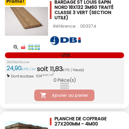
Promo!
BARDAGE ST LOUIS SAPIN
NORD 18X132 3M60
TRAITÉ
CLASSE 3 VERT
(SECTION
UTILE)
Référence :
003374
-21%
31
,
33
€
TTC / m
2
24
,
90
soit
11
,
83
€
TTC / m
2
€
TTC / Pièce(s)
2
0,14
Dont écotaxe :
€ HT / m
0
Pièce(s)
Ajouter au panier
PLANCHE DE COFFRAGE
27X200MM - 4M00