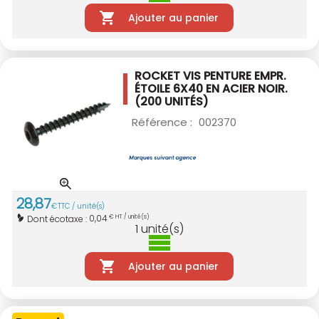
Ajouter au panier
ROCKET VIS PENTURE EMPR.
ÉTOILE 6X40
EN ACIER NOIR.
(200 UNITÉS)
Référence :
002370
28
,
87
€
TTC / unité(s)
0,04
Dont écotaxe :
€ HT / unité(s)
1
unité(s)
Ajouter au panier