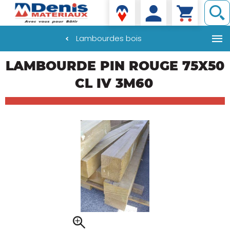
Denis matériaux
Lambourdes bois
Aller
LAMBOURDE PIN ROUGE 75X50
au
contenu
CL IV 3M60
principal