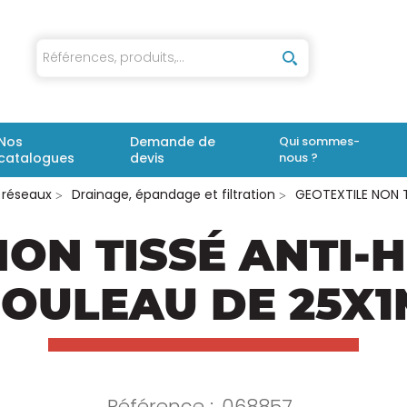
iaux
Nos
Demande de
Qui sommes-
catalogues
devis
nous ?
 réseaux
Drainage, épandage et filtration
GEOTEXTILE NON T
ON TISSÉ ANTI-H
ROULEAU DE 25X1
Référence :
068857