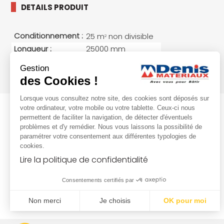
DETAILS PRODUIT
Conditionnement :
25 m
non divisible
2
Longueur :
25000 mm
Largeur :
1000 mm
Gestion
Poids :
0.065 kg/ML
des Cookies !
Lorsque vous consultez notre site, des cookies sont déposés sur
votre ordinateur, votre mobile ou votre tablette. Ceux-ci nous
permettent de faciliter la navigation, de détecter d'éventuels
problèmes et d'y remédier. Nous vous laissons la possibilité de
paramétrer votre consentement aux différentes typologies de
cookies.
Lire la politique de confidentialité
Consentements certifiés par
Non merci
Je choisis
OK pour moi
Plateforme de Gestion du Consentement : Personnalisez vo
Axeptio consent