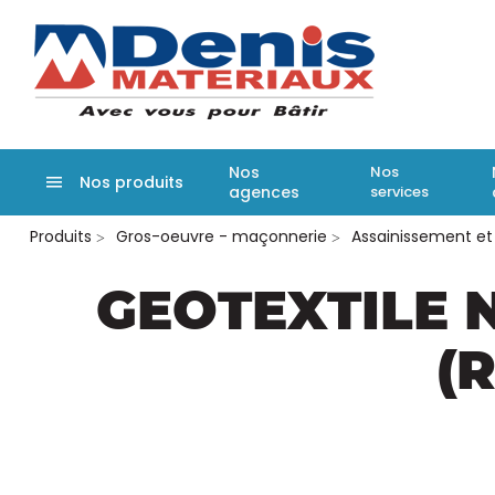
Denis matér
Nos
Nos
Nos produits
agences
services
Aller
Produits
Gros-oeuvre - maçonnerie
Assainissement et
au
contenu
principal
GEOTEXTILE N
(