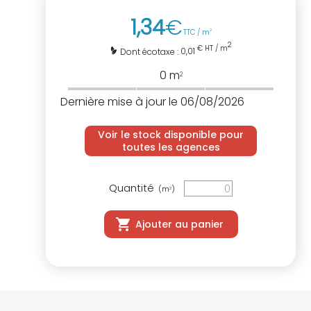
1
,
34
€
TTC / m
2
2
€ HT / m
0,01
Dont écotaxe :
0
m
2
Dernière mise à jour le 06/08/2026
Voir le stock disponible pour
toutes les agences
Quantité
(m
)
2
Ajouter au panier