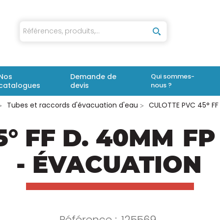
iaux
Nos
Demande de
Qui sommes-
catalogues
devis
nous ?
Tubes et raccords d'évacuation d'eau
CULOTTE PVC 45° FF
5° FF D. 40MM
FP
- ÉVACUATION
Référence :
125569