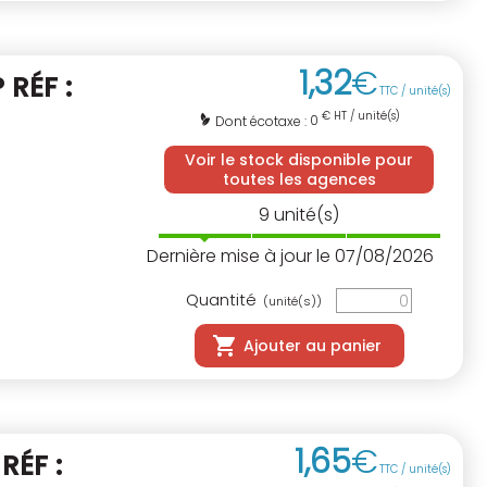
1
,
32
€
 RÉF :
TTC / unité(s)
€ HT / unité(s)
0
Dont écotaxe :
Voir le stock disponible pour
toutes les agences
9
unité(s)
Dernière mise à jour le 07/08/2026
Quantité
(unité(s))
Ajouter au panier
1
,
65
€
 RÉF :
TTC / unité(s)