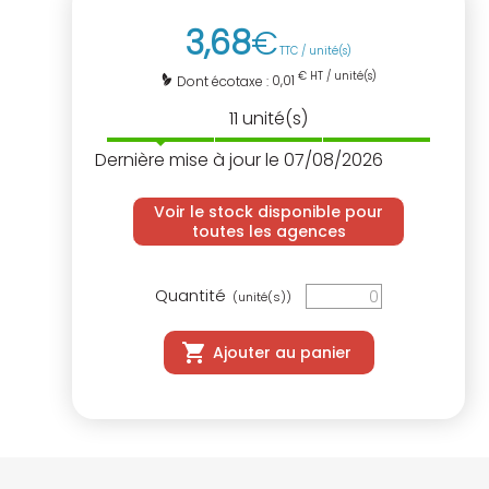
3
,
68
€
TTC / unité(s)
€ HT / unité(s)
0,01
Dont écotaxe :
11
unité(s)
Dernière mise à jour le 07/08/2026
Voir le stock disponible pour
toutes les agences
Quantité
(unité(s))
Ajouter au panier