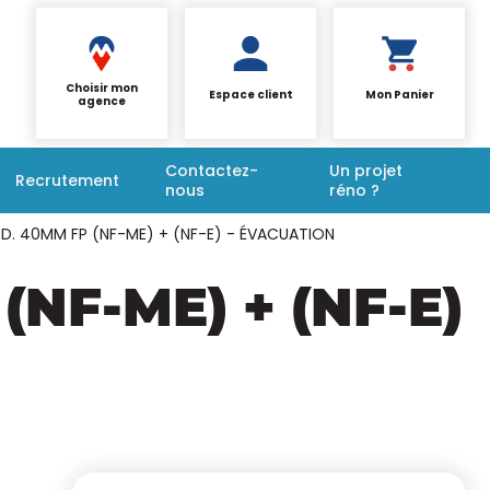
Choisir mon
Espace client
Mon Panier
agence
Contactez-
Un projet
Recrutement
nous
réno ?
 D. 40MM FP (NF-ME) + (NF-E) - ÉVACUATION
 (NF-ME) + (NF-E)