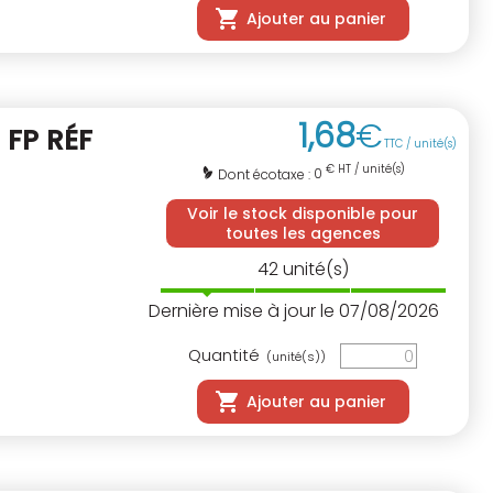
Ajouter au panier
1
,
68
€
M
FP RÉF
TTC / unité(s)
€ HT / unité(s)
0
Dont écotaxe :
Voir le stock disponible pour
toutes les agences
42
unité(s)
Dernière mise à jour le 07/08/2026
Quantité
(unité(s))
Ajouter au panier