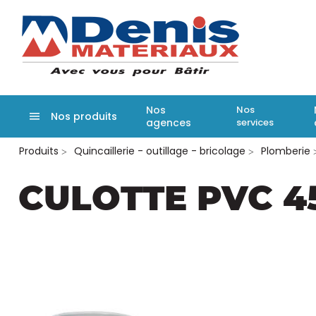
Denis matér
Nos
Nos
Nos produits
agences
services
Aller
Produits
Quincaillerie - outillage - bricolage
Plomberie
au
contenu
principal
CULOTTE PVC 4