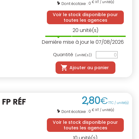
€ HT / unité(s)
0
Dont écotaxe :
Voir le stock disponible pour
toutes les agences
20
unité(s)
Dernière mise à jour le 07/08/2026
Quantité
(unité(s))
Ajouter au panier
2
,
80
€
M
FP RÉF
TTC / unité(s)
€ HT / unité(s)
0
Dont écotaxe :
Voir le stock disponible pour
toutes les agences
10
unité(s)