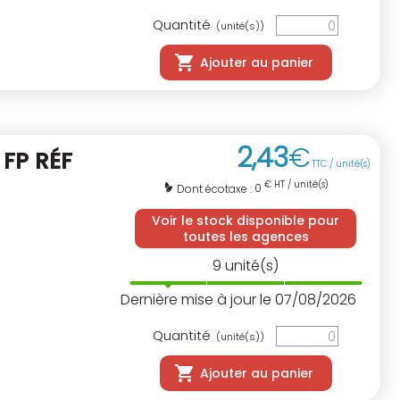
Quantité
(unité(s))
Ajouter au panier
2
,
43
€
M
FP RÉF
TTC / unité(s)
€ HT / unité(s)
0
Dont écotaxe :
Voir le stock disponible pour
toutes les agences
9
unité(s)
Dernière mise à jour le 07/08/2026
Quantité
(unité(s))
Ajouter au panier