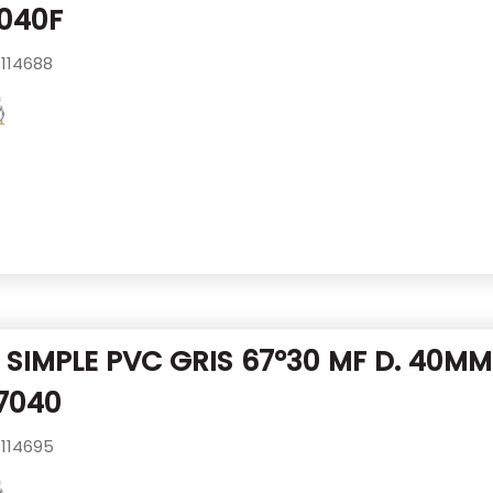
040F
114688
SIMPLE PVC GRIS 67°30 MF D. 40M
7040
114695