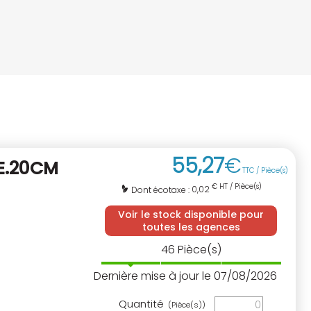
55
,
27
€
E.20CM
TTC / Pièce(s)
€ HT / Pièce(s)
0,02
Dont écotaxe :
Voir le stock disponible pour
toutes les agences
46
Pièce(s)
Dernière mise à jour le 07/08/2026
Quantité
(Pièce(s))