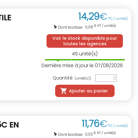
14
,
29
€
ILE
TTC / unité(s)
€ HT / unité(s)
0,08
Dont écotaxe :
Voir le stock disponible pour
toutes les agences
45
unité(s)
Dernière mise à jour le 07/08/2026
Quantité
(unité(s))
Ajouter au panier
11
,
76
€
25C
EN
TTC / unité(s)
€ HT / unité(s)
0,03
Dont écotaxe :