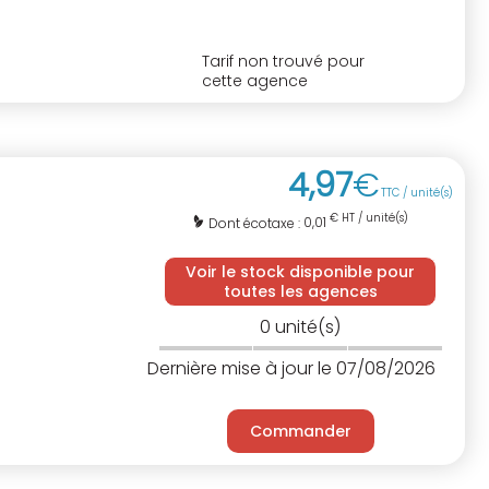
Tarif non trouvé pour
cette agence
4
,
97
€
TTC / unité(s)
€ HT / unité(s)
0,01
Dont écotaxe :
Voir le stock disponible pour
toutes les agences
0
unité(s)
Dernière mise à jour le 07/08/2026
Commander