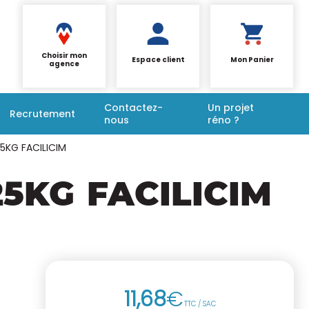
Choisir mon
Espace client
Mon Panier
agence
Contactez-
Un projet
Recrutement
nous
réno ?
25KG FACILICIM
 25KG
FACILICIM
11
,
68
€
TTC / SAC