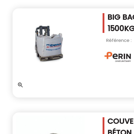
BIG BA
1500K
Référence :
COUVER
BÉTON