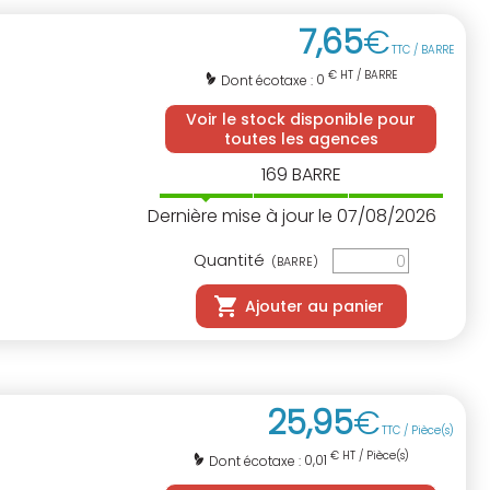
7
,
65
€
TTC / BARRE
€ HT / BARRE
0
Dont écotaxe :
Voir le stock disponible pour
toutes les agences
169
BARRE
Dernière mise à jour le 07/08/2026
Quantité
(BARRE)
Ajouter au panier
25
,
95
€
TTC / Pièce(s)
€ HT / Pièce(s)
0,01
Dont écotaxe :