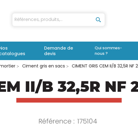
iaux
Nos
Demande de
Qui sommes-
catalogues
devis
nous ?
mortier
Ciment gris en sacs
CIMENT GRIS CEM II/B 32,5R NF 
EM II/B 32,5R NF
Référence :
175104