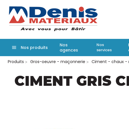
Denis matér
Nos
Nos
Nos produits
agences
services
Aller
Produits
Gros-oeuvre - maçonnerie
Ciment - chaux - 
au
contenu
principal
CIMENT GRIS C