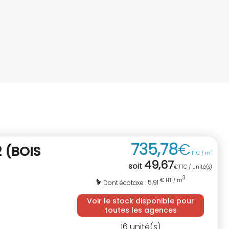
735
,
78
€
2
(BOIS
TTC / m
3
49
,
67
soit
€
TTC / unité(s)
3
€ HT / m
5,91
Dont écotaxe :
Voir le stock disponible pour
toutes les agences
16
unité(s)