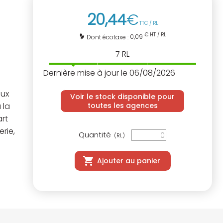
20
,
44
€
TTC / RL
€ HT / RL
0,09
Dont écotaxe :
7
RL
Dernière mise à jour le 06/08/2026
aux
Voir le stock disponible pour
toutes les agences
 la
rt
rie,
Quantité
(RL)
Ajouter au panier