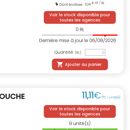
€ HT / RL
0,14
Dont écotaxe :
Voir le stock disponible pour
toutes les agences
0
RL
Dernière mise à jour le 06/08/2026
Quantité
(RL)
Ajouter au panier
11
,
11
€
OUCHE
TTC / unité(s)
Voir le stock disponible pour
toutes les agences
9
unité(s)