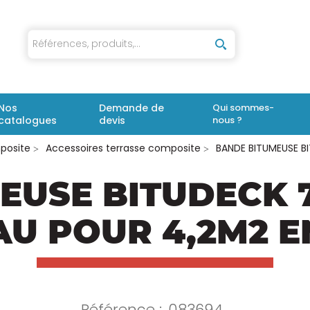
iaux
Nos
Demande de
Qui sommes-
catalogues
devis
nous ?
posite
Accessoires terrasse composite
BANDE BITUMEUSE B
EUSE BITUDECK 7
U POUR 4,2M2 
Référence :
083694