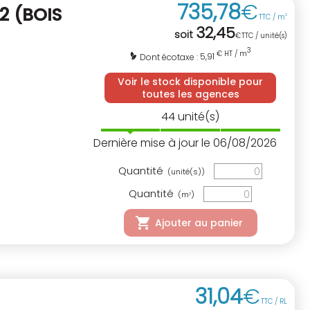
735
,
78
€
 2
(BOIS
TTC / m
3
32
,
45
soit
€
TTC / unité(s)
3
€ HT / m
5,91
Dont écotaxe :
Voir le stock disponible pour
toutes les agences
44
unité(s)
Dernière mise à jour le 06/08/2026
Quantité
(unité(s))
Quantité
(m
)
3
Ajouter au panier
31
,
04
€
TTC / RL