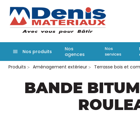
Denis matér
Nos
Nos
Nos produits
agences
services
Aller
Produits
Aménagement extérieur
Terrasse bois et com
au
contenu
principal
BANDE BITUM
ROULEA