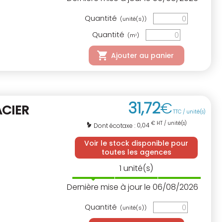
Quantité
(unité(s))
Quantité
(m
)
3
Ajouter au panier
31
,
72
€
ACIER
TTC / unité(s)
€ HT / unité(s)
0,04
Dont écotaxe :
Voir le stock disponible pour
toutes les agences
1
unité(s)
Dernière mise à jour le 06/08/2026
Quantité
(unité(s))