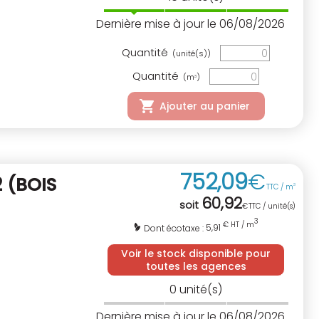
Dernière mise à jour le 06/08/2026
Quantité
(unité(s))
Quantité
(m
)
3
Ajouter au panier
752
,
09
€
2
(BOIS
TTC / m
3
60
,
92
soit
€
TTC / unité(s)
3
€ HT / m
5,91
Dont écotaxe :
Voir le stock disponible pour
toutes les agences
0
unité(s)
Dernière mise à jour le 06/08/2026