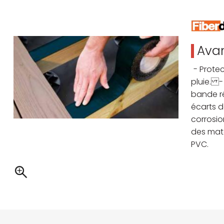
Avan
- Prote
pluie. 
bande ré
écarts d
corrosio
des maté
PVC.