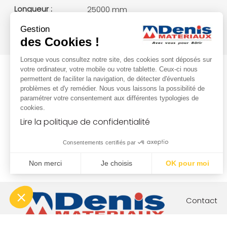
Longueur :
25000 mm
Largeur :
1000 mm
Gestion
Poids :
3 kg/unité(s)
des Cookies !
Lorsque vous consultez notre site, des cookies sont déposés sur
votre ordinateur, votre mobile ou votre tablette. Ceux-ci nous
permettent de faciliter la navigation, de détecter d'éventuels
problèmes et d'y remédier. Nous vous laissons la possibilité de
paramétrer votre consentement aux différentes typologies de
cookies.
Lire la politique de confidentialité
Consentements certifiés par
Non merci
Je choisis
OK pour moi
Plateforme de Gestion du Consentement : Personnalisez vo
Axeptio consent
Notre plateforme vous permet d'adapter et de gérer vos param
Contact
Votre proj