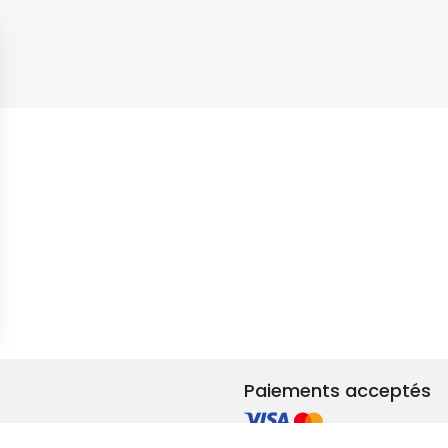
s Options
ètres de confidentialité, en garantissant la conformité avec le
Paiements acceptés
et rénovation