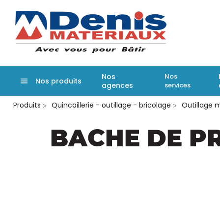
Denis matér
Nos
Nos
Nos produits
agences
services
Aller
Produits
Quincaillerie - outillage - bricolage
Outillage 
au
contenu
principal
BACHE DE P