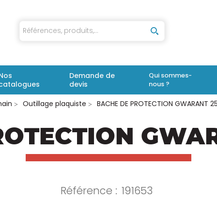
iaux
Nos
Demande de
Qui sommes-
catalogues
devis
nous ?
main
Outillage plaquiste
BACHE DE PROTECTION GWARANT 2
ROTECTION GWA
Référence :
191653