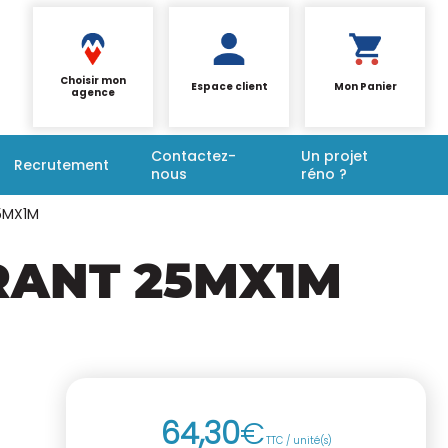
Choisir mon
Espace client
Mon Panier
agence
Contactez-
Un projet
Recrutement
nous
réno ?
5MX1M
RANT 25MX1M
64
,
30
€
TTC / unité(s)