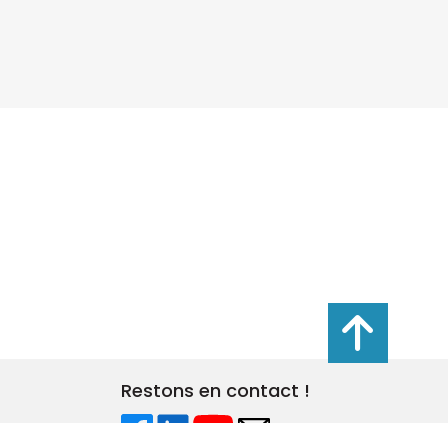
s réglementations. Personnalisez vos préférences pour contrôler
Restons en contact !