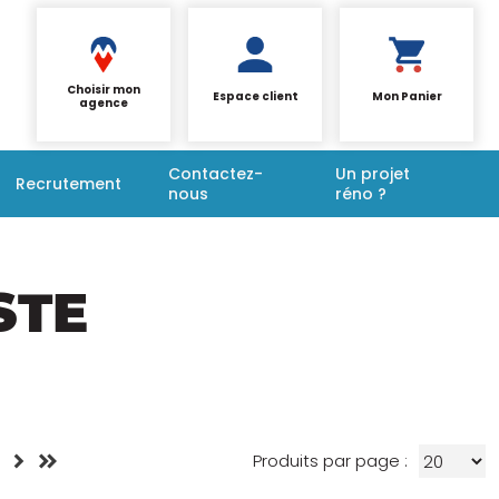
Choisir mon
Espace client
Mon Panier
agence
Contactez-
Un projet
Recrutement
nous
réno ?
STE
Produits par page :