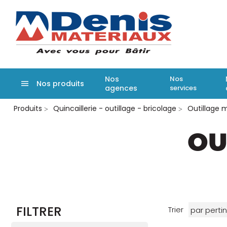
Denis matér
Nos
Nos
Nos produits
agences
services
Aller
Produits
Quincaillerie - outillage - bricolage
Outillage 
au
contenu
principal
OU
FILTRER
Trier