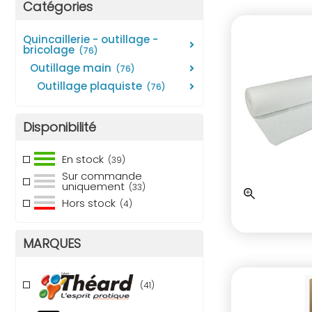
Catégories
quincaillerie - outillage -
bricolage
(76)
outillage main
(76)
outillage plaquiste
(76)
Disponibilité
En stock
(39)
Sur commande
uniquement
(33)
Hors stock
(4)
MARQUES
(41)