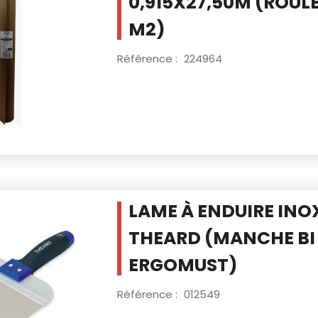
0,915X27,50M
(ROULE
M2)
Référence :
224964
LAME À ENDUIRE IN
THEARD
(MANCHE BI
ERGOMUST)
Référence :
012549