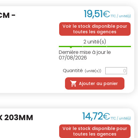
19
,
51
€
CM -
TTC / unité(s)
Voir le stock disponible pour
toutes les agences
2
unité(s)
Dernière mise à jour le
07/08/2026
Quantité
(unité(s))
Ajouter au panier
14
,
72
€
OX 203MM
TTC / unité(s)
Voir le stock disponible pour
toutes les agences