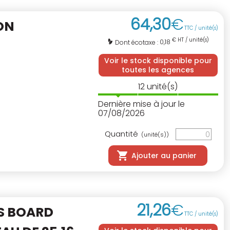
64
,
30
€
ON
TTC / unité(s)
€ HT / unité(s)
0,18
Dont écotaxe :
Voir le stock disponible pour
toutes les agences
12
unité(s)
Dernière mise à jour le
07/08/2026
Quantité
(unité(s))
Ajouter au panier
21
,
26
€
S BOARD
TTC / unité(s)