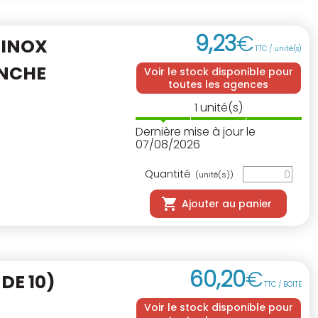
9
,
23
€
 INOX
TTC / unité(s)
NCHE
Voir le stock disponible pour
toutes les agences
1
unité(s)
Dernière mise à jour le
07/08/2026
Quantité
(unité(s))
Ajouter au panier
60
,
20
€
DE 10)
TTC / BOITE
Voir le stock disponible pour