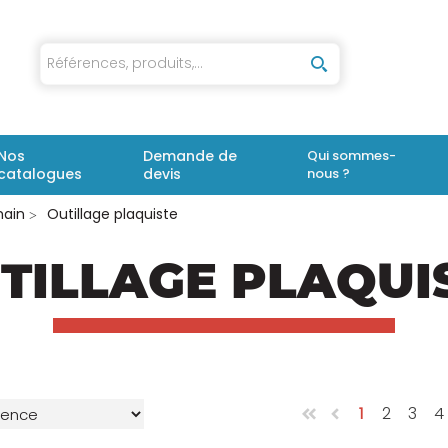
iaux
Nos
Demande de
Qui sommes-
catalogues
devis
nous ?
main
Outillage plaquiste
TILLAGE PLAQUI
1
2
3
4