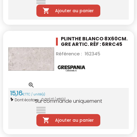
Ajouter au panier
PLINTHE BLANCO 8X60CM.
GRE ARTIC. RÉF : 6RRC45
Référence :
162345
15
,
16
€
TTC / unité(s)
0,01
Dont écotaxe :
€ HT / unité(s)
Sur commande uniquement
Ajouter au panier