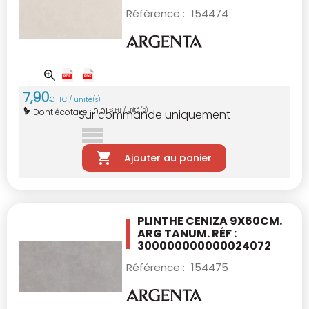
Référence :
154474
7
,
90
€
TTC / unité(s)
0,01
Dont écotaxe :
€ HT / unité(s)
Sur commande uniquement
Ajouter au panier
PLINTHE CENIZA 9X60CM.
ARG TANUM. RÉF :
300000000000024072
Référence :
154475