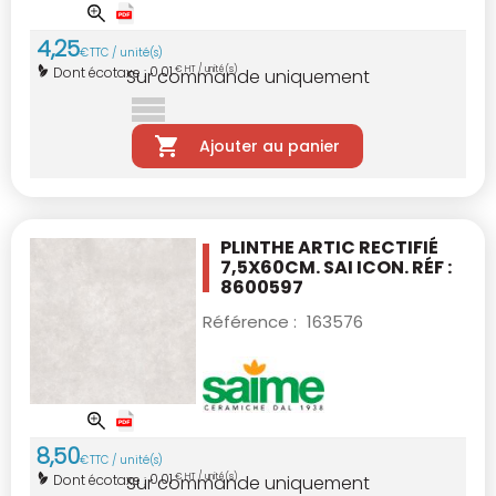
4
,
25
€
TTC / unité(s)
0,01
Dont écotaxe :
€ HT / unité(s)
Sur commande uniquement
Ajouter au panier
PLINTHE ARTIC RECTIFIÉ
7,5X60CM.
SAI ICON. RÉF :
8600597
Référence :
163576
8
,
50
€
TTC / unité(s)
0,01
Dont écotaxe :
€ HT / unité(s)
Sur commande uniquement