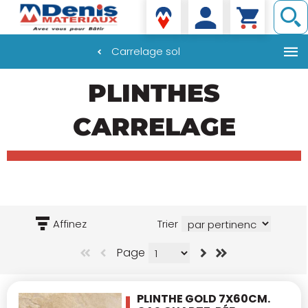
Denis matériaux
Carrelage sol
Aller
PLINTHES
au
contenu
principal
CARRELAGE
Affinez
Trier
Page
PLINTHE GOLD 7X60CM.