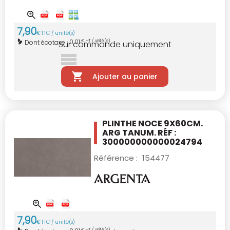
7
,
90
€
TTC / unité(s)
0,01
Dont écotaxe :
€ HT / unité(s)
Sur commande uniquement
Ajouter au panier
PLINTHE NOCE 9X60CM.
ARG TANUM. RÉF :
300000000000024794
Référence :
154477
7
,
90
€
TTC / unité(s)
€ HT / unité(s)