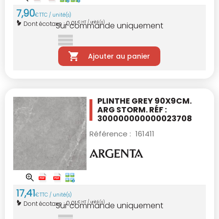
7
,
90
€
TTC / unité(s)
0,01
Dont écotaxe :
€ HT / unité(s)
Sur commande uniquement
Ajouter au panier
PLINTHE GREY 90X9CM.
ARG STORM. RÉF :
300000000000023708
Référence :
161411
17
,
41
€
TTC / unité(s)
0,01
Dont écotaxe :
€ HT / unité(s)
Sur commande uniquement