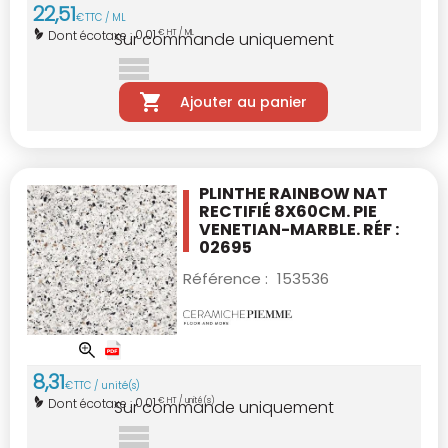
22
,
51
€
TTC / ML
0,01
Dont écotaxe :
€ HT / ML
Sur commande uniquement
Ajouter au panier
PLINTHE RAINBOW NAT
RECTIFIÉ 8X60CM.
PIE
VENETIAN-MARBLE. RÉF :
02695
Référence :
153536
8
,
31
€
TTC / unité(s)
0,01
Dont écotaxe :
€ HT / unité(s)
Sur commande uniquement