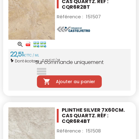
CAS QUARTZ. RÉF :
CQR6R2BT
Référence :
151507
22
,
51
€
TTC / ML
0,01
Dont écotaxe :
€ HT / ML
Sur commande uniquement
Ajouter au panier
PLINTHE SILVER 7X60CM.
CAS QUARTZ. RÉF :
CQR6R4BT
Référence :
151508