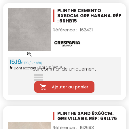
PLINTHE CEMENTO
8X60CM.
GRE HABANA. RÉF
: 6RHB15
Référence :
162431
15
,
16
€
TTC / unité(s)
0,01
Dont écotaxe :
€ HT / unité(s)
Sur commande uniquement
Ajouter au panier
PLINTHE SAND 8X60CM.
GRE VILLAGE. RÉF : 6RLL75
Référence :
162693