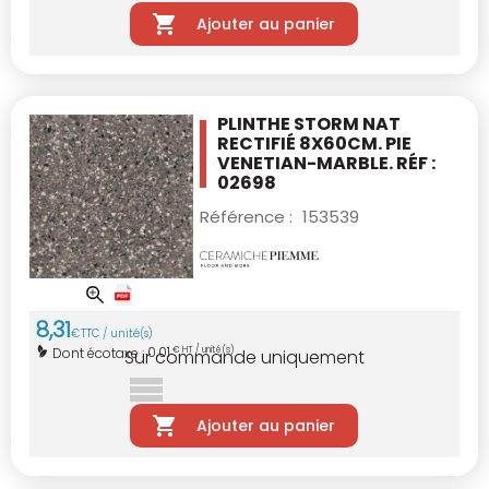
Ajouter au panier
PLINTHE STORM NAT
RECTIFIÉ 8X60CM.
PIE
VENETIAN-MARBLE. RÉF :
02698
Référence :
153539
8
,
31
€
TTC / unité(s)
0,01
Dont écotaxe :
€ HT / unité(s)
Sur commande uniquement
Ajouter au panier