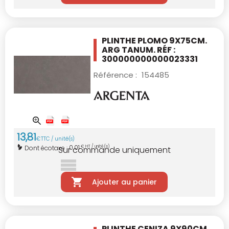
PLINTHE PLOMO 9X75CM.
ARG TANUM. RÉF :
300000000000023331
Référence :
154485
13
,
81
€
TTC / unité(s)
0,01
Dont écotaxe :
€ HT / unité(s)
Sur commande uniquement
Ajouter au panier
PLINTHE CENIZA 9X90CM.