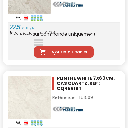
22
,
51
€
TTC / ML
0,01
Dont écotaxe :
€ HT / ML
Sur commande uniquement
Ajouter au panier
PLINTHE WHITE 7X60CM.
CAS QUARTZ. RÉF :
CQR6R1BT
Référence :
151509