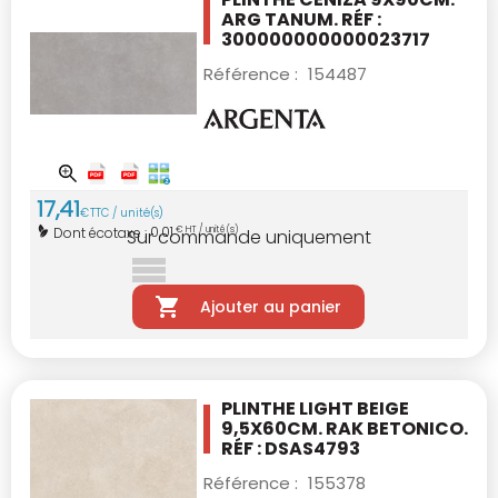
ARG TANUM. RÉF :
300000000000023717
Référence :
154487
17
,
41
€
TTC / unité(s)
0,01
Dont écotaxe :
€ HT / unité(s)
Sur commande uniquement
Ajouter au panier
PLINTHE LIGHT BEIGE
9,5X60CM.
RAK BETONICO.
RÉF : DSAS4793
Référence :
155378