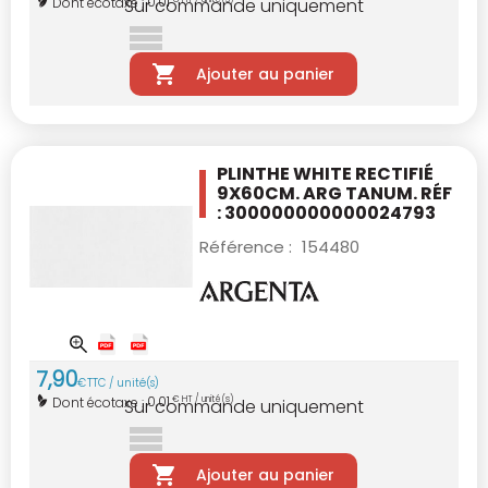
0,01
Dont écotaxe :
Sur commande uniquement
Ajouter au panier
PLINTHE WHITE RECTIFIÉ
9X60CM.
ARG TANUM. RÉF
: 300000000000024793
Référence :
154480
7
,
90
€
TTC / unité(s)
0,01
Dont écotaxe :
€ HT / unité(s)
Sur commande uniquement
Ajouter au panier