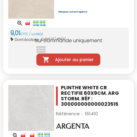
9
,
01
€
TTC / unité(s)
0,01
Dont écotaxe :
€ HT / unité(s)
Sur commande uniquement
Ajouter au panier
PLINTHE WHITE CR
RECTIFIE 60X9CM.
ARG
STORM. RÉF :
300000000000023515
Référence :
161410