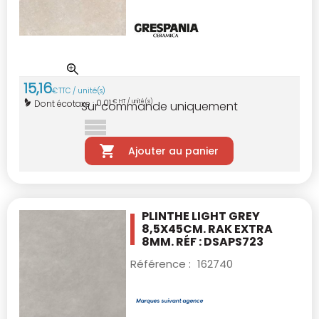
15
,
16
€
TTC / unité(s)
0,01
Dont écotaxe :
€ HT / unité(s)
Sur commande uniquement
Ajouter au panier
PLINTHE LIGHT GREY
8,5X45CM.
RAK EXTRA
8MM. RÉF : DSAPS723
Référence :
162740