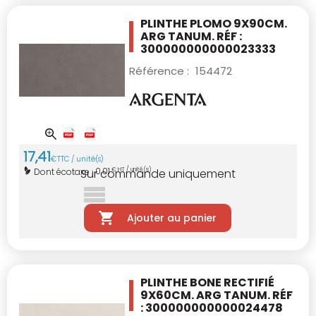
PLINTHE PLOMO 9X90CM.
ARG TANUM. RÉF :
300000000000023333
Référence :
154472
17
,
41
€
TTC / unité(s)
0,01
Dont écotaxe :
€ HT / unité(s)
Sur commande uniquement
Ajouter au panier
PLINTHE BONE RECTIFIÉ
9X60CM.
ARG TANUM. RÉF
: 300000000000024478