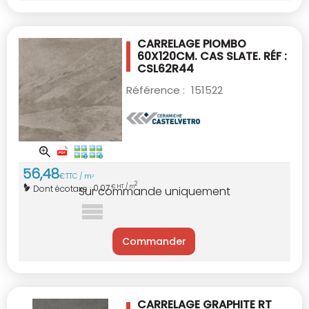
CARRELAGE PIOMBO
60X120CM.
CAS SLATE. RÉF :
CSL62R44
Référence :
151522
56
,
48
€
TTC / m
2
2
0,07
Dont écotaxe :
€ HT / m
Sur commande uniquement
Commander
CARRELAGE GRAPHITE RT