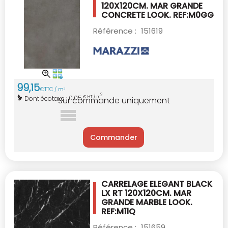
120X120CM.
MAR GRANDE
CONCRETE LOOK. REF:M0GG
Référence :
151619
99
,
15
€
TTC / m
2
2
0,05
Dont écotaxe :
€ HT / m
Sur commande uniquement
Commander
CARRELAGE ELEGANT BLACK
LX RT 120X120CM.
MAR
GRANDE MARBLE LOOK.
REF:M11Q
Référence :
151659