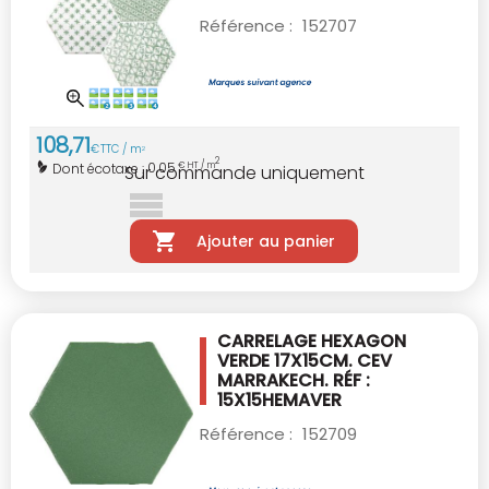
Référence :
152707
108
,
71
€
TTC / m
2
2
0,05
Dont écotaxe :
€ HT / m
Sur commande uniquement
Ajouter au panier
CARRELAGE HEXAGON
VERDE 17X15CM.
CEV
MARRAKECH. RÉF :
15X15HEMAVER
Référence :
152709