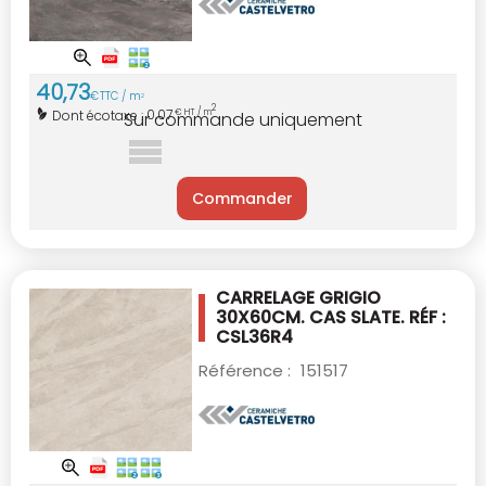
40
,
73
€
TTC / m
2
2
0,07
Dont écotaxe :
€ HT / m
Sur commande uniquement
Commander
CARRELAGE GRIGIO
30X60CM.
CAS SLATE. RÉF :
CSL36R4
Référence :
151517