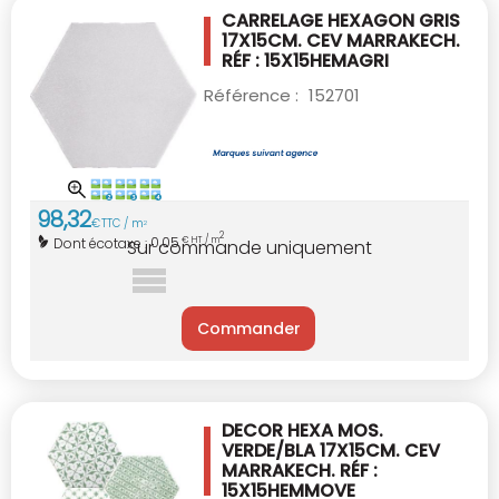
CARRELAGE HEXAGON GRIS
17X15CM.
CEV MARRAKECH.
RÉF : 15X15HEMAGRI
Référence :
152701
98
,
32
€
TTC / m
2
2
0,05
Dont écotaxe :
€ HT / m
Sur commande uniquement
Commander
DECOR HEXA MOS.
VERDE/BLA 17X15CM.
CEV
MARRAKECH. RÉF :
15X15HEMMOVE