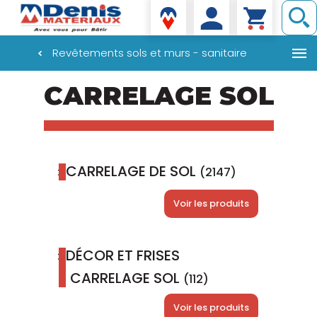
Denis matériaux
Revêtements sols et murs - sanitaire
Aller
CARRELAGE SOL
au
contenu
principal
CARRELAGE DE SOL
(2147)
Voir les produits
DÉCOR ET FRISES
CARRELAGE SOL
(112)
Voir les produits