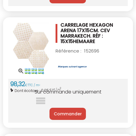
CARRELAGE HEXAGON
ARENA 17X15CM.
CEV
MARRAKECH. RÉF :
15X15HEMAARE
Référence :
152696
98
,
32
€
TTC / m
2
2
0,05
Dont écotaxe :
€ HT / m
Sur commande uniquement
Commander