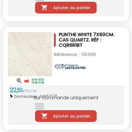
Ajouter au panier
PLINTHE WHITE 7X60CM.
CAS QUARTZ. RÉF :
CQR6R1BT
Référence :
151509
22
,
51
€
TTC / ML
0,01
Dont écotaxe :
€ HT / ML
Sur commande uniquement
Ajouter au panier