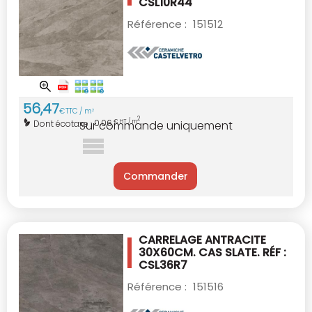
CSL10R44
Référence :
151512
56
,
47
€
TTC / m
2
2
0,06
Dont écotaxe :
€ HT / m
Sur commande uniquement
Commander
CARRELAGE ANTRACITE
30X60CM.
CAS SLATE. RÉF :
CSL36R7
Référence :
151516