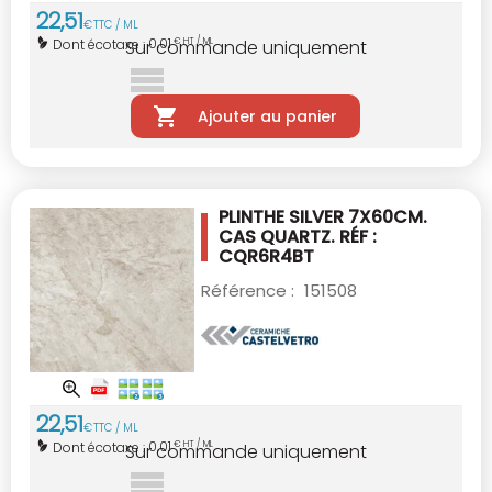
22
,
51
€
TTC / ML
0,01
Dont écotaxe :
€ HT / ML
Sur commande uniquement
Ajouter au panier
PLINTHE SILVER 7X60CM.
CAS QUARTZ. RÉF :
CQR6R4BT
Référence :
151508
22
,
51
€
TTC / ML
0,01
Dont écotaxe :
€ HT / ML
Sur commande uniquement