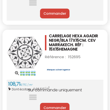
Commander
CARRELAGE HEXA AGADIR
NEGR/BLA 17X15CM.
CEV
MARRAKECH. RÉF :
15X15HEMAGNE
Référence :
152695
108
,
71
€
TTC / m
2
2
0,05
Dont écotaxe :
€ HT / m
Sur commande uniquement
Commander