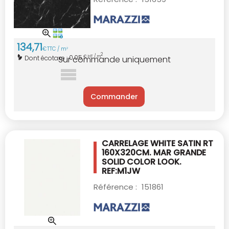
134
,
71
€
TTC / m
2
2
0,05
Dont écotaxe :
€ HT / m
Sur commande uniquement
Commander
CARRELAGE WHITE SATIN RT
160X320CM.
MAR GRANDE
SOLID COLOR LOOK.
REF:M1JW
Référence :
151861