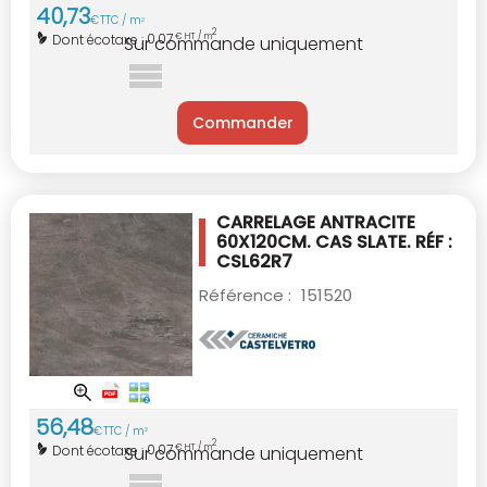
40
,
73
€
TTC / m
2
2
0,07
Dont écotaxe :
€ HT / m
Sur commande uniquement
Commander
CARRELAGE ANTRACITE
60X120CM.
CAS SLATE. RÉF :
CSL62R7
Référence :
151520
56
,
48
€
TTC / m
2
2
0,07
Dont écotaxe :
€ HT / m
Sur commande uniquement