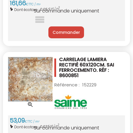
161
,
66
€
TTC / m
2
2
0,05
Dont écotaxe :
€ HT / m
Sur commande uniquement
Commander
CARRELAGE LAMIERA
RECTIFIÉ 60X120CM.
SAI
FERROCEMENTO. RÉF :
8600851
Référence :
152229
53
,
09
€
TTC / m
2
2
0,07
Dont écotaxe :
€ HT / m
Sur commande uniquement