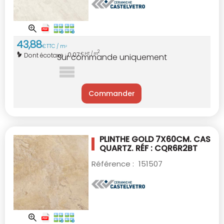
43
,
88
€
TTC / m
2
2
0,07
Dont écotaxe :
€ HT / m
Sur commande uniquement
Commander
PLINTHE GOLD 7X60CM.
CAS
QUARTZ. RÉF : CQR6R2BT
Référence :
151507