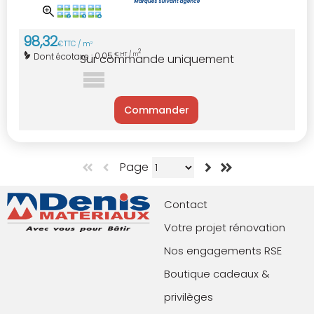
98
,
32
€
TTC / m
2
2
0,05
Dont écotaxe :
€ HT / m
Sur commande uniquement
Commander
Page
Contact
Votre projet rénovation
Nos engagements RSE
Boutique cadeaux &
privilèges