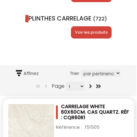
PLINTHES CARRELAGE
(722)
Voir les produits
Affinez
Trier
Page
CARRELAGE WHITE
60X60CM.
CAS QUARTZ. RÉF
: CQR60R1
Référence :
151505