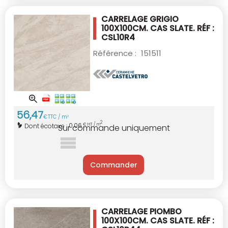
CARRELAGE GRIGIO
100X100CM.
CAS SLATE. RÉF :
CSL10R4
Référence :
151511
56
,
47
€
TTC / m
2
2
0,06
Dont écotaxe :
€ HT / m
Sur commande uniquement
Commander
CARRELAGE PIOMBO
100X100CM.
CAS SLATE. RÉF :