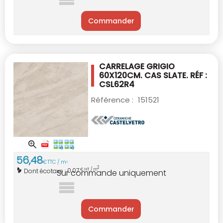
Commander
CARRELAGE GRIGIO
60X120CM.
CAS SLATE. RÉF :
CSL62R4
Référence :
151521
56
,
48
€
TTC / m
2
2
0,07
Dont écotaxe :
€ HT / m
Sur commande uniquement
Commander