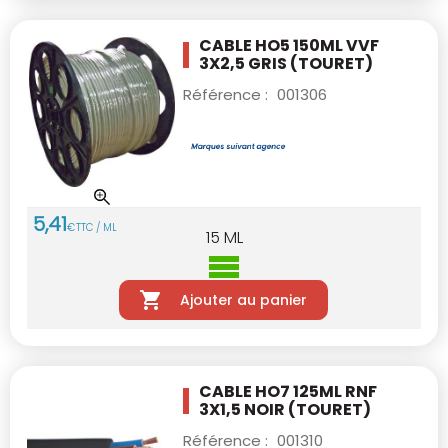
CABLE HO5 150ML VVF
3X2,5 GRIS (TOURET)
Référence :
001306
5
,
41
€
TTC / ML
15
ML
Ajouter au panier
CABLE HO7 125ML RNF
3X1,5 NOIR (TOURET)
Référence :
001310