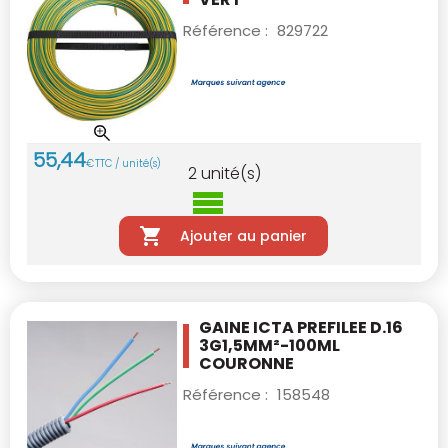
Référence :
829722
55
,
44
€
TTC / unité(s)
2
unité(s)
Ajouter au panier
GAINE ICTA PREFILEE D.16
3G1,5MM²-100ML
COURONNE
Référence :
158548