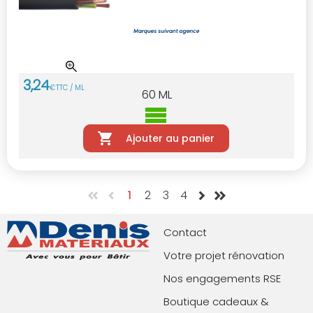
3
,
24
€
TTC / ML
60
ML
Ajouter au panier
1
2
3
4
Contact
Votre projet rénovation
Nos engagements RSE
Boutique cadeaux &