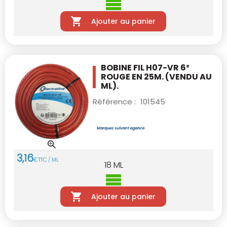
Ajouter au panier
BOBINE FIL H07-VR 6²
ROUGE EN 25M.
(VENDU AU
ML).
Référence :
101545
3
,
16
€
TTC / ML
18
ML
Ajouter au panier