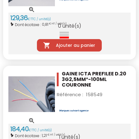
129
,
36
€
TTC / unité(s)
0,81
Dont écotaxe :
€ HT / unité(s)
0
unité(s)
Ajouter au panier
GAINE ICTA PREFILEE D.20
3G2,5MM²-100ML
COURONNE
Référence :
158549
184
,
40
€
TTC / unité(s)
1,21
Dont écotaxe :
€ HT / unité(s)
1
unité(s)