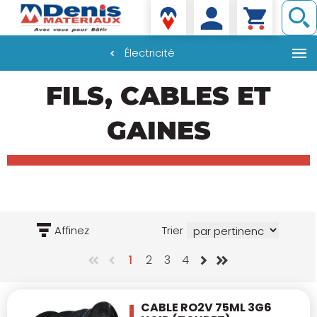
Denis matériaux
Électricité
Aller
FILS, CABLES ET
au
contenu
principal
GAINES
Affinez
Trier
1
2
3
4
CABLE RO2V 75ML 3G6