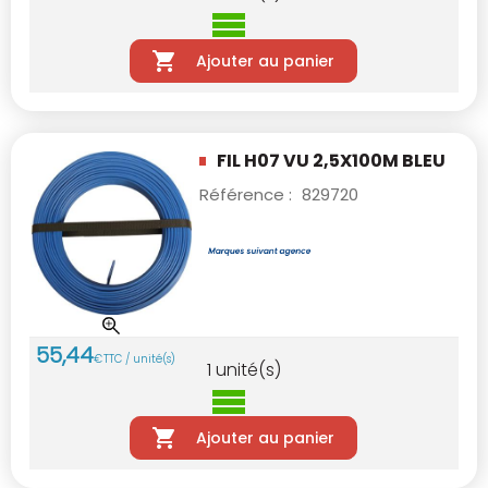
Ajouter au panier
FIL H07 VU 2,5X100M BLEU
Référence :
829720
55
,
44
€
TTC / unité(s)
1
unité(s)
Ajouter au panier