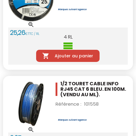
25
,
26
€
TTC / RL
4
RL
Ajouter au panier
1/2 TOURET CABLE INFO
RJ45 CAT 6 BLEU.
EN 100M.
(VENDU AU ML).
Référence :
101558