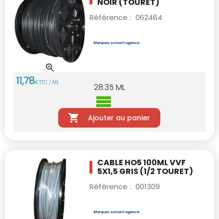
NOIR (TOURET)
Référence :
062464
11
,
78
€
TTC / ML
28.35
ML
Ajouter au panier
CABLE HO5 100ML VVF
5X1,5 GRIS
(1/2 TOURET)
Référence :
001309