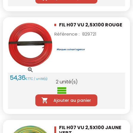
FIL H07 VU 2,5X100 ROUGE
Référence :
829721
54
,
36
€
TTC / unité(s)
2
unité(s)
Ajouter au panier
FIL H07 VU 2,5X100 JAUNE
VERT