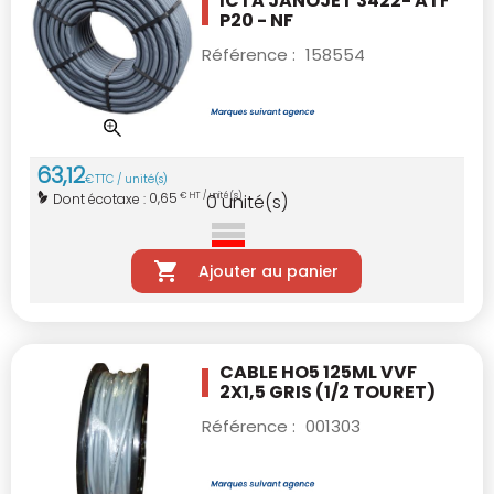
ICTA JANOJET 3422- ATF
P20 - NF
Référence :
158554
63
,
12
€
TTC / unité(s)
0,65
Dont écotaxe :
€ HT / unité(s)
0
unité(s)
Ajouter au panier
CABLE HO5 125ML VVF
2X1,5 GRIS
(1/2 TOURET)
Référence :
001303