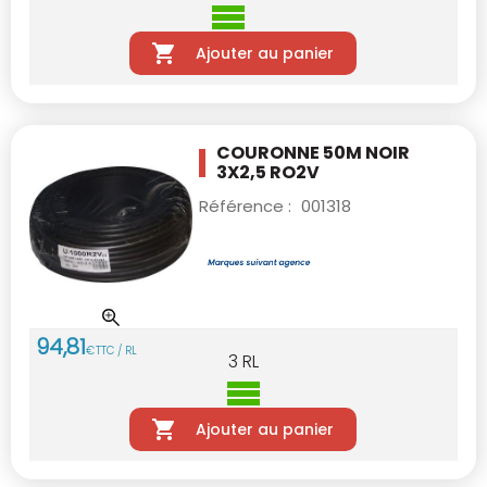
Ajouter au panier
COURONNE 50M NOIR
3X2,5 RO2V
Référence :
001318
94
,
81
€
TTC / RL
3
RL
Ajouter au panier