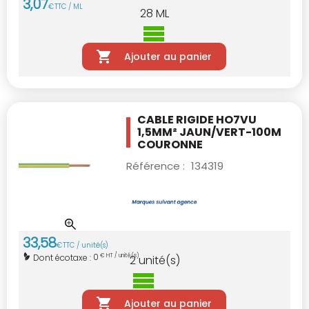
3
,
07
€
TTC / ML
28
ML
Ajouter au panier
CABLE RIGIDE HO7VU
1,5MM² JAUN/VERT-100M
COURONNE
Référence :
134319
33
,
58
€
TTC / unité(s)
0
Dont écotaxe :
€ HT / unité(s)
2
unité(s)
Ajouter au panier