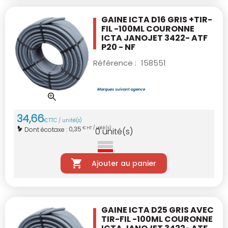
GAINE ICTA D16 GRIS +TIR-
FIL -100ML
COURONNE
ICTA JANOJET 3422- ATF
P20 - NF
Référence :
158551
34
,
66
€
TTC / unité(s)
0,35
Dont écotaxe :
€ HT / unité(s)
0
unité(s)
Ajouter au panier
GAINE ICTA D25 GRIS AVEC
TIR-FIL -100ML
COURONNE