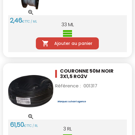
2
,
46
€
TTC / ML
33
ML
Ajouter au panier
COURONNE 50M NOIR
3X1,5 RO2V
Référence :
001317
61
,
50
€
TTC / RL
3
RL