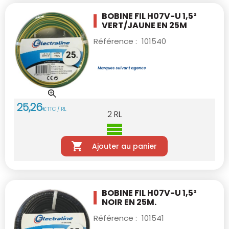
BOBINE FIL H07V-U 1,5²
VERT/JAUNE EN 25M
Référence :
101540
25
,
26
€
TTC / RL
2
RL
Ajouter au panier
BOBINE FIL H07V-U 1,5²
NOIR EN 25M.
Référence :
101541