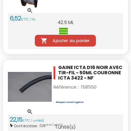
6
,
52
€
TTC / ML
42.5
ML
Ajouter au panier
GAINE ICTA D16 NOIR AVEC
TIR-FIL - 50ML
COURONNE
ICTA 3422 - NF
Référence :
158550
22
,
15
€
TTC / unité(s)
0,18
Dont écotaxe :
€ HT / unité(s)
1
unité(s)