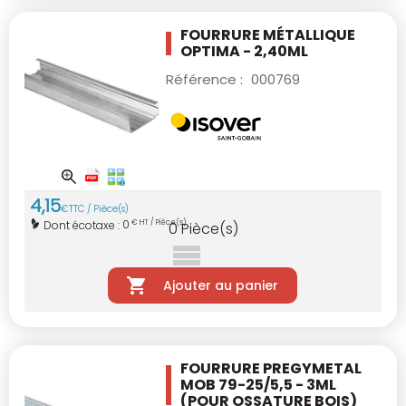
FOURRURE MÉTALLIQUE
OPTIMA - 2,40ML
Référence :
000769
4
,
15
€
TTC / Pièce(s)
0
Dont écotaxe :
€ HT / Pièce(s)
0
Pièce(s)
Ajouter au panier
FOURRURE PREGYMETAL
MOB 79-25/5,5 - 3ML
(POUR OSSATURE BOIS)