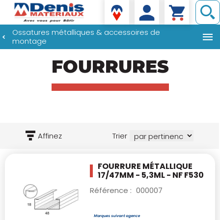
Denis matériaux
Ossatures métalliques & accessoires de
montage
Aller
FOURRURES
au
contenu
principal
Affinez
Trier
FOURRURE MÉTALLIQUE
17/47MM - 5,3ML - NF
F530
Référence :
000007