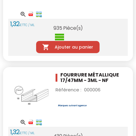
1
,
32
€
TTC / ML
935
Pièce(s)
Ajouter au panier
FOURRURE MÉTALLIQUE
17/47MM - 3ML - NF
Référence :
000006
1
,
32
€
TTC / ML