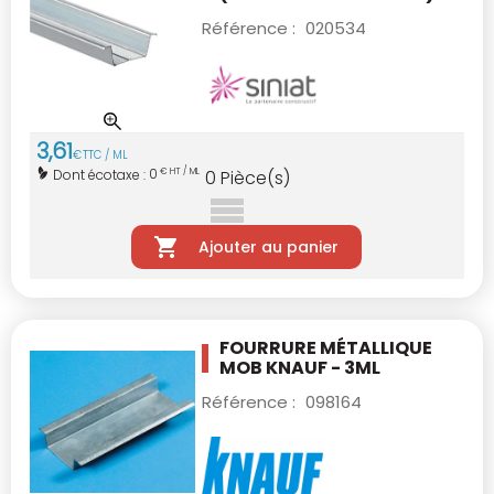
Référence :
020534
3
,
61
€
TTC / ML
0
Dont écotaxe :
€ HT / ML
0
Pièce(s)
Ajouter au panier
FOURRURE MÉTALLIQUE
MOB KNAUF - 3ML
Référence :
098164