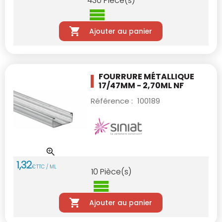
430
Pièce(s)
Ajouter au panier
FOURRURE MÉTALLIQUE
17/47MM - 2,70ML NF
Référence :
100189
1
,
32
€
TTC / ML
10
Pièce(s)
Ajouter au panier