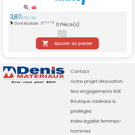
3
,
87
€
TTC / ML
0
Dont écotaxe :
€ HT / ML
0
Pièce(s)
Ajouter au panier
Contact
Votre projet rénovation
Nos engagements RSE
Boutique cadeaux &
privilèges
Index égalité femmes-
hommes