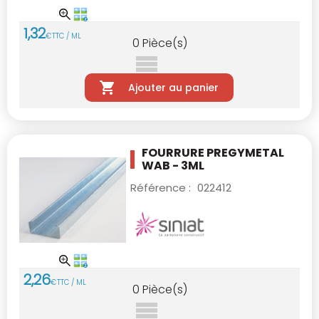
1
,
32
€
TTC / ML
0
Pièce(s)
Ajouter au panier
FOURRURE PREGYMETAL
WAB - 3ML
Référence :
022412
2
,
26
€
TTC / ML
0
Pièce(s)