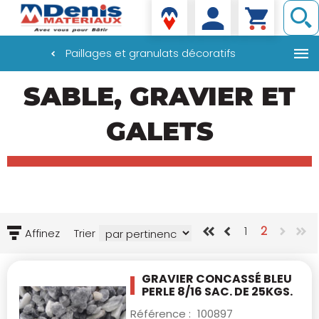
Denis matériaux
Paillages et granulats décoratifs
Aller
SABLE, GRAVIER ET
au
contenu
principal
GALETS
1
2
Affinez
Trier
GRAVIER CONCASSÉ BLEU
PERLE 8/16 SAC.
DE 25KGS.
Référence :
100897