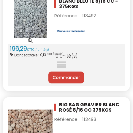
BLANC BLEUTÉ
8/16 CC -
375KGS
Référence :
113492
196
,
29
€
TTC / unité(s)
0,13
Dont écotaxe :
€ HT / unité(s)
0
unité(s)
Commander
BIG BAG GRAVIER BLANC
ROSÉ 8/16 CC
375KGS
Référence :
113493