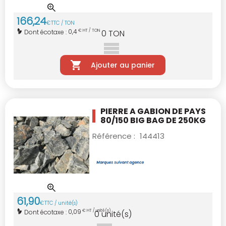
166
,
24
€
TTC / TON
0,4
Dont écotaxe :
€ HT / TON
0
TON
Ajouter au panier
PIERRE A GABION DE PAYS
80/150
BIG BAG DE 250KG
Référence :
144413
61
,
90
€
TTC / unité(s)
0,09
Dont écotaxe :
€ HT / unité(s)
0
unité(s)