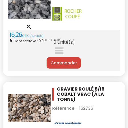
15
,
25
€
TTC / unité(s)
0,01
Dont écotaxe :
€ HT / unité(s)
0
unité(s)
Commander
GRAVIER ROULÉ 8/16
COBALT VRAC
(À LA
TONNE)
Référence :
162736