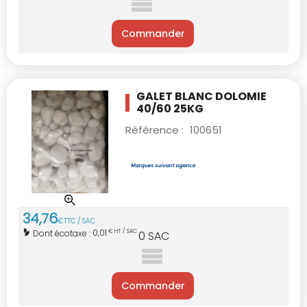
Commander
GALET BLANC DOLOMIE
40/60 25KG
Référence :
100651
34
,
76
€
TTC / SAC
0,01
Dont écotaxe :
€ HT / SAC
0
SAC
Commander