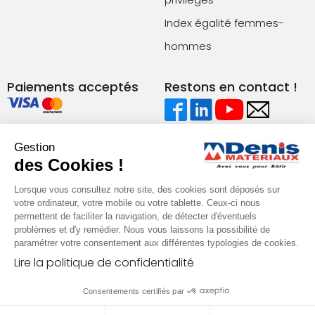
Index égalité femmes-
hommes
Paiements acceptés
Restons en contact !
Conditions générales de vente (agences)
Gestion
Conditions générales de vente (e-commerce)
des Cookies !
Mentions légales
Plan du site
Politique de confidentialité
Lorsque vous consultez notre site, des cookies sont déposés sur
votre ordinateur, votre mobile ou votre tablette. Ceux-ci nous
permettent de faciliter la navigation, de détecter d'éventuels
problèmes et d'y remédier. Nous vous laissons la possibilité de
paramétrer votre consentement aux différentes typologies de cookies.
Lire la politique de confidentialité
Consentements certifiés par