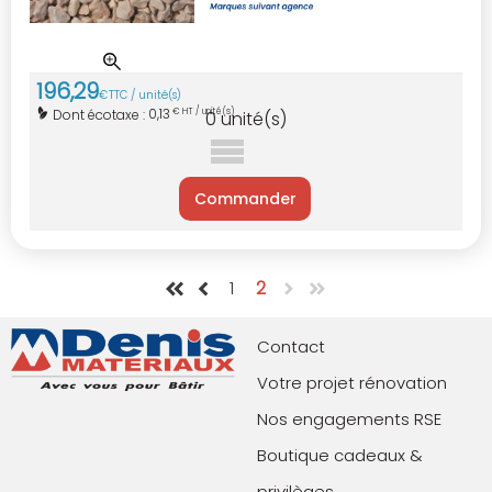
196
,
29
€
TTC / unité(s)
0,13
Dont écotaxe :
€ HT / unité(s)
0
unité(s)
Commander
1
2
Contact
Votre projet rénovation
Nos engagements RSE
Boutique cadeaux &
privilèges