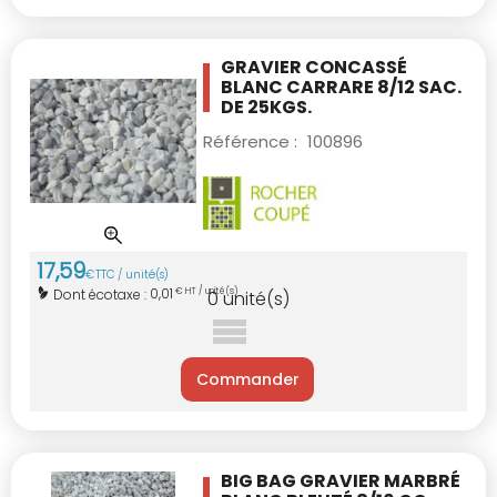
GRAVIER CONCASSÉ
BLANC CARRARE 8/12 SAC.
DE 25KGS.
Référence :
100896
17
,
59
€
TTC / unité(s)
0,01
Dont écotaxe :
€ HT / unité(s)
0
unité(s)
Commander
BIG BAG GRAVIER MARBRÉ