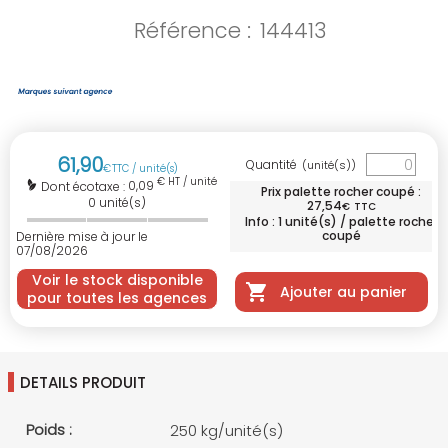
Référence :
144413
61
,
90
Quantité
(unité(s))
€
TTC / unité(s)
€ HT / unité(s)
0,09
Dont écotaxe :
Prix palette rocher coupé :
0
unité(s)
27
,
54
€
TTC
Info : 1 unité(s) / palette rocher
coupé
Dernière mise à jour le
07/08/2026
Voir le stock disponible
Ajouter au panier
pour toutes les agences
DETAILS PRODUIT
Poids :
250 kg/unité(s)