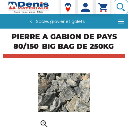
Denis matériaux
Sable, gravier et galets
Aller
PIERRE A GABION DE PAYS
au
contenu
80/150
BIG BAG DE 250KG
principal