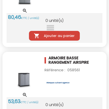
80
,
46
€
TTC / unité(s)
0
unité(s)
Ajouter au panier
ARMOIRE BASSE
RANGEMENT AIRSPIRE
Référence :
058561
53
,
63
€
TTC / unité(s)
0
unité(s)