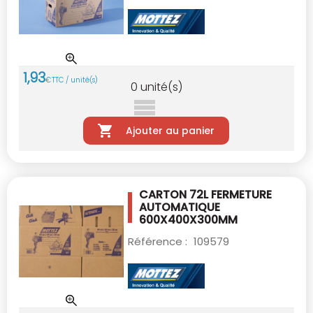
1
,
93
€
TTC / unité(s)
0
unité(s)
Ajouter au panier
CARTON 72L FERMETURE
AUTOMATIQUE
600X400X300MM
Référence :
109579