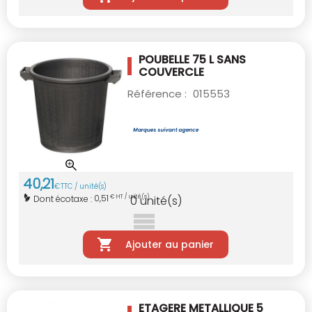
POUBELLE 75 L SANS
COUVERCLE
Référence :
015553
40
,
21
€
TTC / unité(s)
0,51
Dont écotaxe :
€ HT / unité(s)
0
unité(s)
Ajouter au panier
ETAGERE METALLIQUE 5