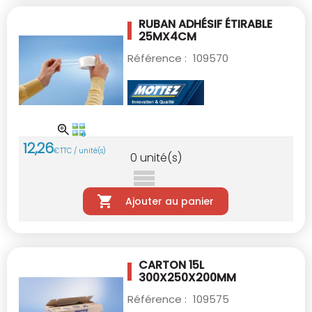
RUBAN ADHÉSIF ÉTIRABLE
25MX4CM
Référence :
109570
12
,
26
€
TTC / unité(s)
0
unité(s)
Ajouter au panier
CARTON 15L
300X250X200MM
Référence :
109575