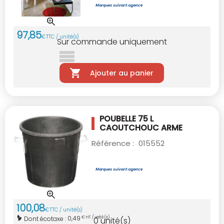
97
,
85
€
TTC / unité(s)
Sur commande uniquement
Ajouter au panier
POUBELLE 75 L
CAOUTCHOUC ARME
Référence :
015552
100
,
08
€
TTC / unité(s)
0,49
Dont écotaxe :
€ HT / unité(s)
0
unité(s)