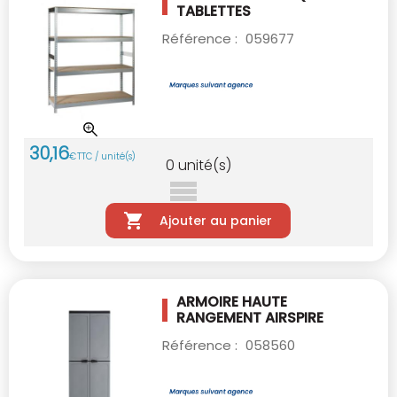
TABLETTES
Référence :
059677
30
,
16
€
TTC / unité(s)
0
unité(s)
Ajouter au panier
ARMOIRE HAUTE
RANGEMENT AIRSPIRE
Référence :
058560