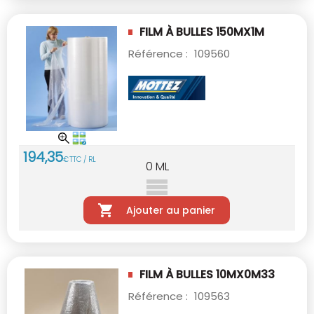
FILM À BULLES 150MX1M
Référence :
109560
194
,
35
€
TTC / RL
0
ML
Ajouter au panier
FILM À BULLES 10MX0M33
Référence :
109563