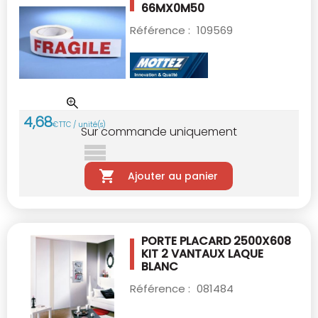
66MX0M50
Référence :
109569
4
,
68
€
TTC / unité(s)
Sur commande uniquement
Ajouter au panier
PORTE PLACARD 2500X608
KIT 2 VANTAUX
LAQUE
BLANC
Référence :
081484