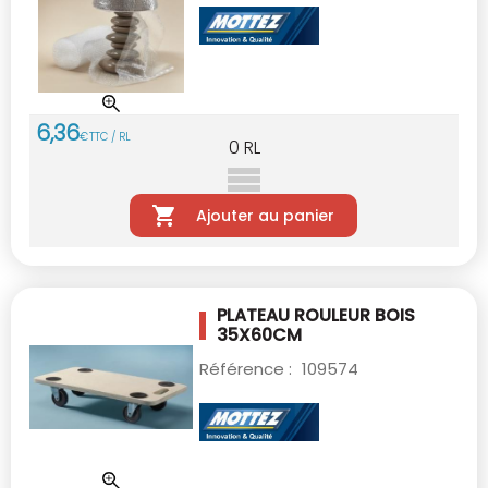
6
,
36
€
TTC / RL
0
RL
Ajouter au panier
PLATEAU ROULEUR BOIS
35X60CM
Référence :
109574