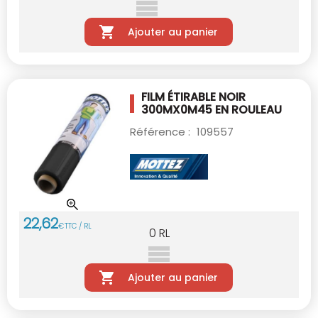
Ajouter au panier
FILM ÉTIRABLE NOIR
300MX0M45 EN ROULEAU
Référence :
109557
22
,
62
€
TTC / RL
0
RL
Ajouter au panier