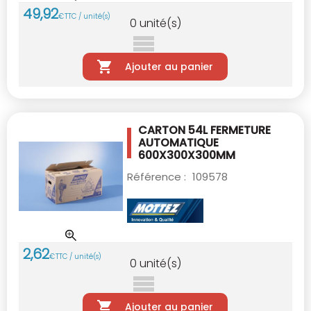
49
,
92
€
TTC / unité(s)
0
unité(s)
Ajouter au panier
CARTON 54L FERMETURE
AUTOMATIQUE
600X300X300MM
Référence :
109578
2
,
62
€
TTC / unité(s)
0
unité(s)
Ajouter au panier