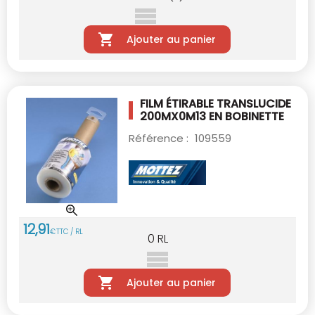
Ajouter au panier
FILM ÉTIRABLE TRANSLUCIDE
200MX0M13 EN
BOBINETTE
Référence :
109559
12
,
91
€
TTC / RL
0
RL
Ajouter au panier