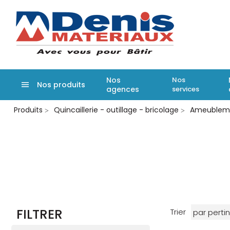
Denis matér
Nos
Nos
Nos produits
agences
services
Aller
Produits
Quincaillerie - outillage - bricolage
Ameublem
au
contenu
principal
FILTRER
Trier