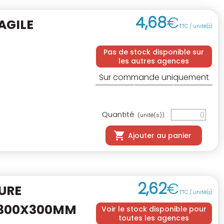
4
,
68
€
AGILE
TTC / unité(s)
Pas de stock disponible sur
les autres agences
Sur commande uniquement
Quantité
(unité(s))
Ajouter au panier
2
,
62
€
URE
TTC / unité(s)
300X300MM
Voir le stock disponible pour
toutes les agences