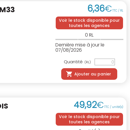
6
,
36
€
0M33
TTC / RL
Voir le stock disponible pour
toutes les agences
0
RL
Dernière mise à jour le
07/08/2026
Quantité
(RL)
Ajouter au panier
49
,
92
€
IS
TTC / unité(s)
Voir le stock disponible pour
toutes les agences