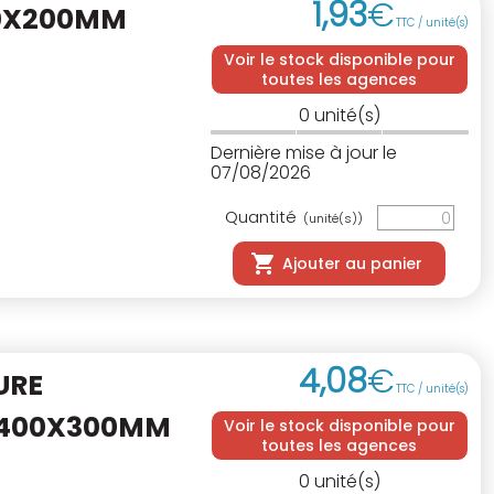
1
,
93
€
50X200MM
TTC / unité(s)
Voir le stock disponible pour
toutes les agences
0
unité(s)
Dernière mise à jour le
07/08/2026
Quantité
(unité(s))
Ajouter au panier
4
,
08
€
URE
TTC / unité(s)
400X300MM
Voir le stock disponible pour
toutes les agences
0
unité(s)