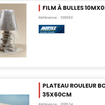
FILM À BULLES 10MX
Référence :
109563
PLATEAU ROULEUR BO
35X60CM
Référence :
109574