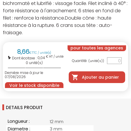
bichromaté et lubrifié : vissage facile. Filet incliné à 40° :
forte résistance à l'arrachement. 6 stries en fond de
filet : renforce la résistance.Double cône : haute
résistance à la rupture. 6 crans sous tête : auto-
fraisage.
pour toutes les agences
8
,
66
€
TTC / unité(s)
€ HT / unité(s)
0,04
Dont écotaxe :
Quantité
(unité(s))
0
unité(s)
Dernière mise à jour le
07/08/2026
Ajouter au panier
Voir le stock disponible
DETAILS PRODUIT
Longueur :
12 mm
Diametre :
3 mm