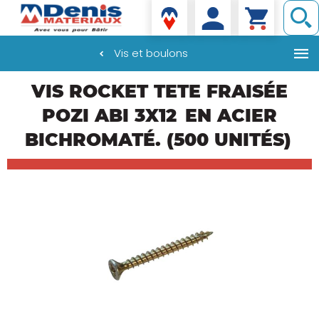
Denis matériaux
Vis et boulons
Aller
VIS ROCKET TETE FRAISÉE
au
contenu
POZI ABI 3X12
EN ACIER
principal
BICHROMATÉ. (500 UNITÉS)