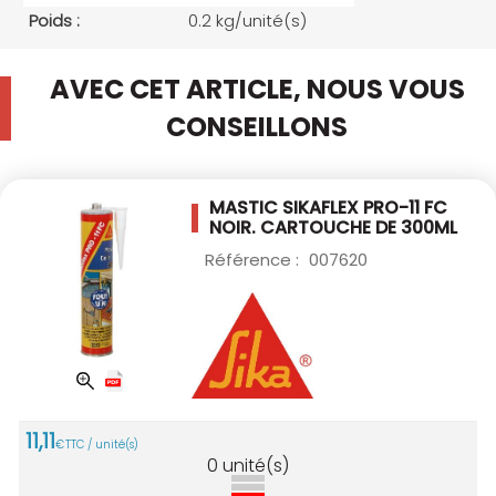
Poids :
0.2 kg/unité(s)
AVEC CET ARTICLE, NOUS VOUS
CONSEILLONS
MASTIC SIKAFLEX PRO-11 FC
NOIR.
CARTOUCHE DE 300ML
Référence :
007620
11
,
11
€
TTC / unité(s)
0
unité(s)