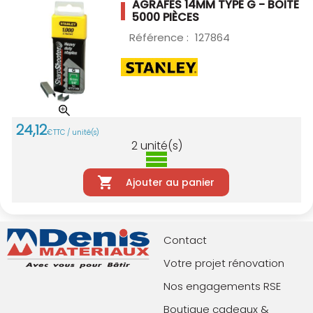
AGRAFES 14MM TYPE G - BOITE
5000 PIÈCES
Référence :
127864
24
,
12
€
TTC / unité(s)
2
unité(s)
Ajouter au panier
Contact
Votre projet rénovation
Nos engagements RSE
Boutique cadeaux &