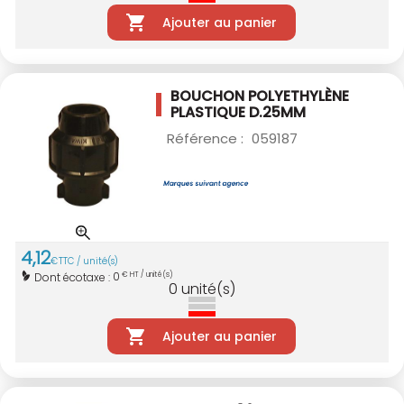
Ajouter au panier
BOUCHON POLYETHYLÈNE
PLASTIQUE D.25MM
Référence :
059187
4
,
12
€
TTC / unité(s)
0
Dont écotaxe :
€ HT / unité(s)
0
unité(s)
Ajouter au panier