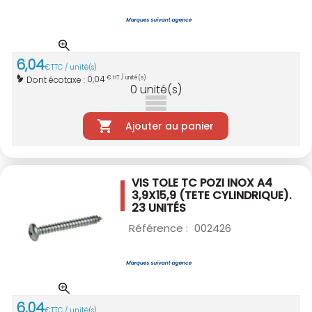
6
,
04
€
TTC / unité(s)
0,04
Dont écotaxe :
€ HT / unité(s)
0
unité(s)
Ajouter au panier
VIS TOLE TC POZI INOX A4
3,9X15,9
(TETE CYLINDRIQUE).
23 UNITÉS
Référence :
002426
6
,
04
€
TTC / unité(s)