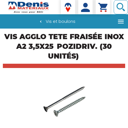
Denis matériaux
Vis et boulons
Aller
VIS AGGLO TETE FRAISÉE INOX
au
contenu
A2 3,5X25
POZIDRIV. (30
principal
UNITÉS)