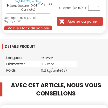
6
,
01
€
TTC / unité(s)
€ HT / unité(s)
0,04
Dont écotaxe :
Quantité
(unité(s))
0
unité(s)
Dernière mise à jour le
07/08/2026
Ajouter au panier
Voir le stock disponible
DETAILS PRODUIT
Longueur :
25 mm
Diametre :
3.5 mm
Poids :
0.2 kg/unité(s)
AVEC CET ARTICLE, NOUS VOUS
CONSEILLONS