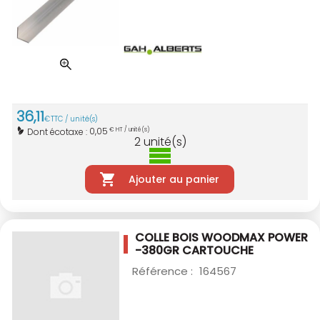
36
,
11
€
TTC / unité(s)
0,05
Dont écotaxe :
€ HT / unité(s)
2
unité(s)
Ajouter au panier
COLLE BOIS WOODMAX POWER
-380GR
CARTOUCHE
Référence :
164567