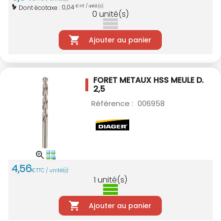
0,04
Dont écotaxe :
€ HT / unité(s)
0
unité(s)
Ajouter au panier
FORET METAUX HSS MEULE D.
2,5
Référence :
006958
4
,
56
€
TTC / unité(s)
1
unité(s)
Ajouter au panier