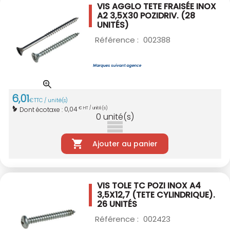
VIS AGGLO TETE FRAISÉE INOX
A2 3,5X30
POZIDRIV. (28
UNITÉS)
Référence :
002388
6
,
01
€
TTC / unité(s)
0,04
Dont écotaxe :
€ HT / unité(s)
0
unité(s)
Ajouter au panier
VIS TOLE TC POZI INOX A4
3,5X12,7
(TETE CYLINDRIQUE).
26 UNITÉS
Référence :
002423