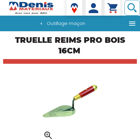
Denis matériaux
Outillage maçon
Aller
TRUELLE REIMS PRO BOIS
au
contenu
16CM
principal