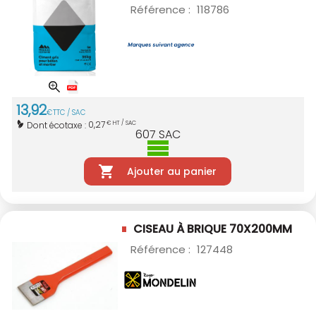
Référence :
118786
13
,
92
€
TTC / SAC
0,27
Dont écotaxe :
€ HT / SAC
607
SAC
Ajouter au panier
CISEAU À BRIQUE 70X200MM
Référence :
127448