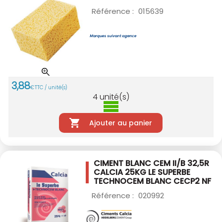
Référence :
015639
3
,
88
€
TTC / unité(s)
4
unité(s)
Ajouter au panier
CIMENT BLANC CEM II/B 32,5R
CALCIA 25KG
LE SUPERBE
TECHNOCEM BLANC CECP2 NF
Référence :
020992