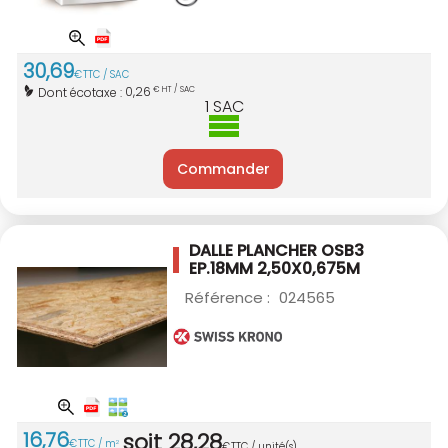
30
,
69
€
TTC / SAC
0,26
Dont écotaxe :
€ HT / SAC
1
SAC
Commander
DALLE PLANCHER OSB3
EP.18MM 2,50X0,675M
Référence :
024565
16
,
76
soit
28
,
28
€
TTC / m
2
€
TTC / unité(s)