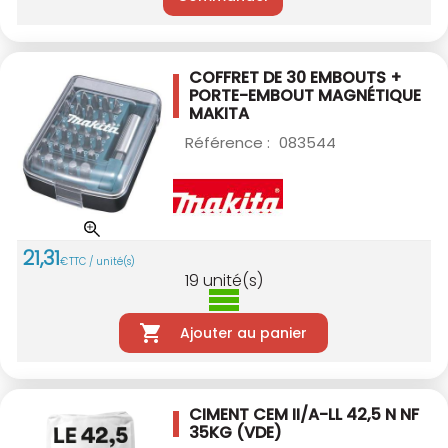
COFFRET DE 30 EMBOUTS +
PORTE-EMBOUT
MAGNÉTIQUE
MAKITA
Référence :
083544
21
,
31
€
TTC / unité(s)
19
unité(s)
Ajouter au panier
CIMENT CEM II/A-LL 42,5 N NF
35KG (VDE)