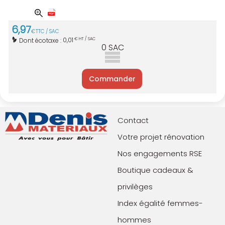
6
,
97
€
TTC / SAC
0,01
Dont écotaxe :
€ HT / SAC
0
SAC
Commander
Contact
Votre projet rénovation
Nos engagements RSE
Boutique cadeaux &
privilèges
Index égalité femmes-
hommes