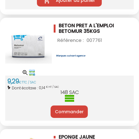
Ajouter au panier
BETON PRET A L'EMPLOI
BETOMUR 35KGS
Référence :
007761
9
,
29
€
TTC / SAC
0,14
Dont écotaxe :
€ HT / SAC
148
SAC
Commander
EPONGE JAUNE