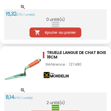
15
,
32
€
TTC / unité(s)
0
unité(s)
Ajouter au panier
TRUELLE LANGUE DE CHAT BOIS
18CM
Référence :
127480
8
,
14
€
TTC / unité(s)
2
unité(s)