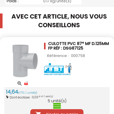
Poids :
0.17 kg/unité(s)
AVEC CET ARTICLE, NOUS VOUS
CONSEILLONS
CULOTTE PVC 87° MF D.125MM
FP RÉF : DSG87125
Référence :
000758
14
,
64
€
TTC / unité(s)
0,03
Dont écotaxe :
€ HT / unité(s)
5
unité(s)