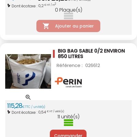
2
0,2
Dont écotaxe :
€ HT / m
0
Plaque(s)
Ajouter au panier
BIG BAG SABLE 0/2 ENVIRON
850 LITRES
Référence :
026612
115
,
28
€
TTC / unité(s)
0,54
Dont écotaxe :
€ HT / unité(s)
11
unité(s)
Commander