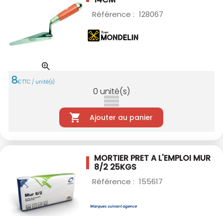
Référence :
128067
8
€
TTC / unité(s)
0
unité(s)
Ajouter au panier
MORTIER PRET A L'EMPLOI MUR
8/2 25KGS
Référence :
155617