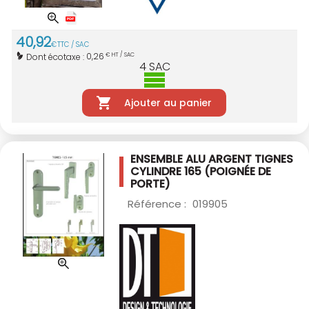
40
,
92
€
TTC / SAC
0,26
Dont écotaxe :
€ HT / SAC
4
SAC
Ajouter au panier
ENSEMBLE ALU ARGENT TIGNES
CYLINDRE 165
(POIGNÉE DE
PORTE)
Référence :
019905