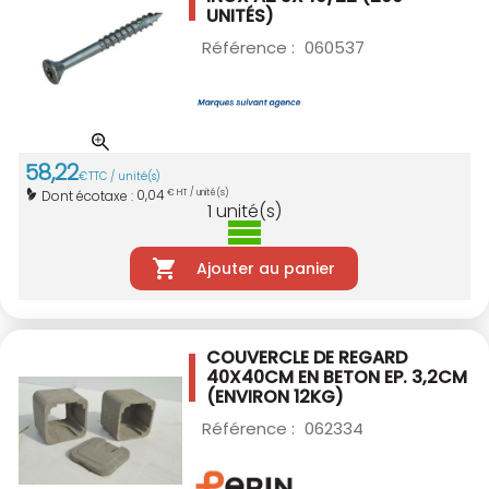
UNITÉS)
Référence :
060537
58
,
22
€
TTC / unité(s)
0,04
Dont écotaxe :
€ HT / unité(s)
1
unité(s)
Ajouter au panier
COUVERCLE DE REGARD
40X40CM EN BETON
EP. 3,2CM
(ENVIRON 12KG)
Référence :
062334