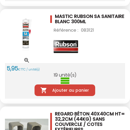
MASTIC RUBSON SA SANITAIRE
BLANC 300ML
Référence :
083121
5
,
95
€
TTC / unité(s)
19
unité(s)
Ajouter au panier
REGARD BÉTON 40X40CM HT=
32,2CM (44KG)
SANS
COUVERCLE / COTES
EXTÉRIEURES