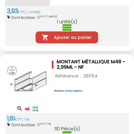
3
,
93
€
TTC / unité(s)
0
Dont écotaxe :
€ HT / unité(s)
1
unité(s)
Ajouter au panier
MONTANT MÉTALLIQUE M48 -
2,99ML - NF
Référence :
261154
1
,
81
€
TTC / ML
0
Dont écotaxe :
€ HT / ML
110
Pièce(s)