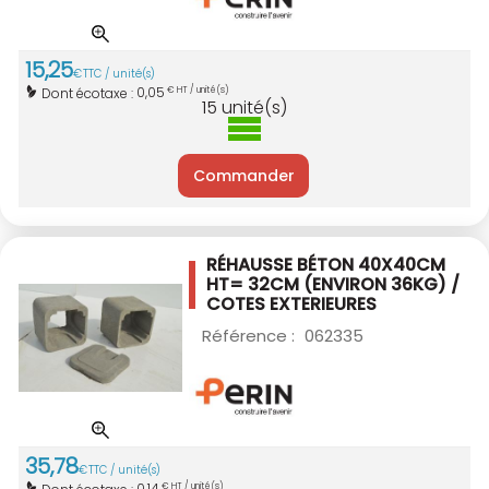
15
,
25
€
TTC / unité(s)
0,05
Dont écotaxe :
€ HT / unité(s)
15
unité(s)
Commander
RÉHAUSSE BÉTON 40X40CM
HT= 32CM
(ENVIRON 36KG) /
COTES EXTERIEURES
Référence :
062335
35
,
78
€
TTC / unité(s)
0,14
€ HT / unité(s)