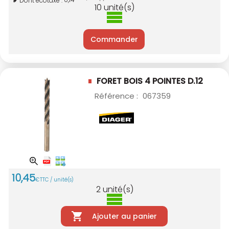
Dont écotaxe :
10
unité(s)
Commander
FORET BOIS 4 POINTES D.12
Référence :
067359
10
,
45
€
TTC / unité(s)
2
unité(s)
Ajouter au panier