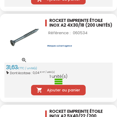
ROCKET EMPREINTE ÉTOILE
INOX A2 4X30/18
(200 UNITÉS)
Référence :
060534
31
,
63
€
TTC / unité(s)
0,04
Dont écotaxe :
€ HT / unité(s)
1
unité(s)
Ajouter au panier
ROCKET EMPREINTE ÉTOILE
INOX A2 5X40/22
(200