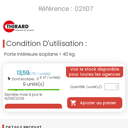
Référence :
021107
Condition D'utilisation :
Porte intérieure isoplane < 40 kg.
Voir le stock disponible
13
,
59
pour toutes les agences
€
TTC / unité(s)
€ HT / unité(s)
0
Dont écotaxe :
9
unité(s)
Quantité
(unité(s))
Dernière mise à jour le
10/08/2026
Ajouter au panier
DETAILS PRODUIT