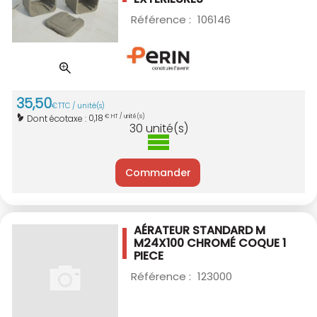
Référence :
106146
35
,
50
€
TTC / unité(s)
0,18
Dont écotaxe :
€ HT / unité(s)
30
unité(s)
Commander
AÉRATEUR STANDARD M
M24X100 CHROMÉ
COQUE 1
PIECE
Référence :
123000