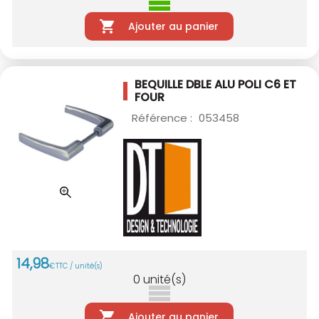
Ajouter au panier
BEQUILLE DBLE ALU POLI C6 ET
FOUR
Référence :
053458
14
,
98
€
TTC / unité(s)
0
unité(s)
Ajouter au panier