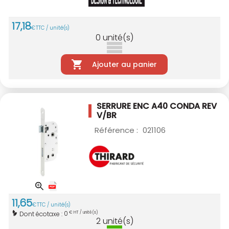
17
,
18
€
TTC / unité(s)
0
unité(s)
Ajouter au panier
SERRURE ENC A40 CONDA REV
V/BR
Référence :
021106
11
,
65
€
TTC / unité(s)
0
Dont écotaxe :
€ HT / unité(s)
2
unité(s)