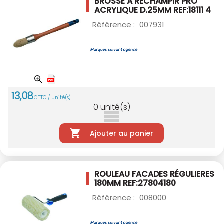
BROSSE À RECHAMPIR PRO
ACRYLIQUE D.25MM
REF:18111 4
Référence :
007931
13
,
08
€
TTC / unité(s)
0
unité(s)
Ajouter au panier
ROULEAU FACADES RÉGULIERES
180MM
REF:27804180
Référence :
008000