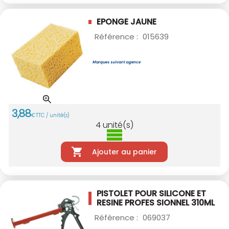
EPONGE JAUNE
Référence :
015639
3
,
88
€
TTC / unité(s)
4
unité(s)
Ajouter au panier
PISTOLET POUR SILICONE ET
RESINE PROFES
SIONNEL 310ML
Référence :
069037