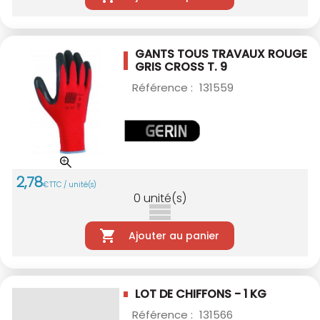
GANTS TOUS TRAVAUX ROUGE
GRIS CROSS T. 9
Référence :
131559
2
,
78
€
TTC / unité(s)
0
unité(s)
Ajouter au panier
LOT DE CHIFFONS - 1 KG
Référence :
131566