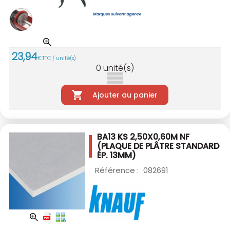
23
,
94
€
TTC / unité(s)
0
unité(s)
Ajouter au panier
BA13 KS 2,50X0,60M NF
(PLAQUE DE PLÂTRE STANDARD
ÉP. 13MM)
Référence :
082691