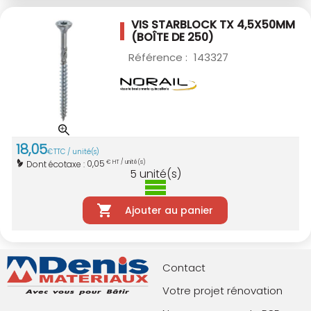
VIS STARBLOCK TX 4,5X50MM
(BOÎTE DE 250)
Référence :
143327
18
,
05
€
TTC / unité(s)
0,05
Dont écotaxe :
€ HT / unité(s)
5
unité(s)
Ajouter au panier
Contact
Votre projet rénovation