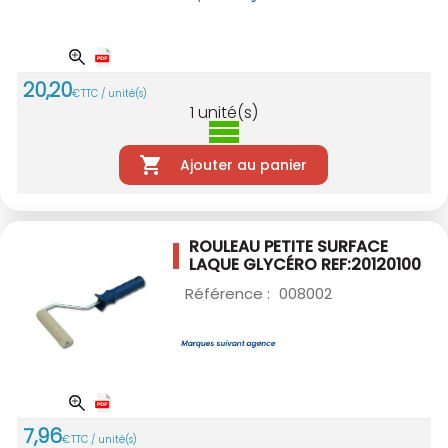
20
,
20
€
TTC / unité(s)
1
unité(s)
Ajouter au panier
ROULEAU PETITE SURFACE
LAQUE GLYCÉRO
REF:20120100
Référence :
008002
7
,
96
€
TTC / unité(s)