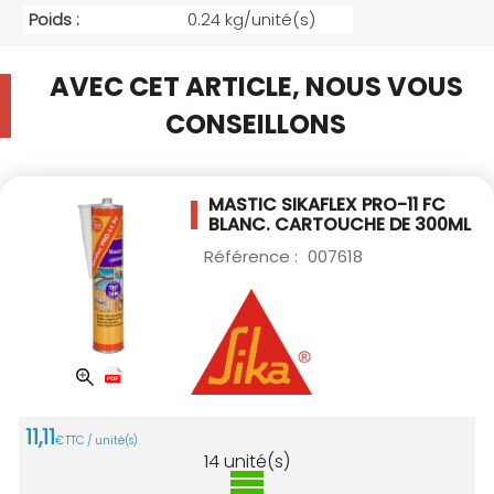
Poids :
0.24 kg/unité(s)
AVEC CET ARTICLE, NOUS VOUS
CONSEILLONS
MASTIC SIKAFLEX PRO-11 FC
BLANC.
CARTOUCHE DE 300ML
Référence :
007618
11
,
11
€
TTC / unité(s)
14
unité(s)