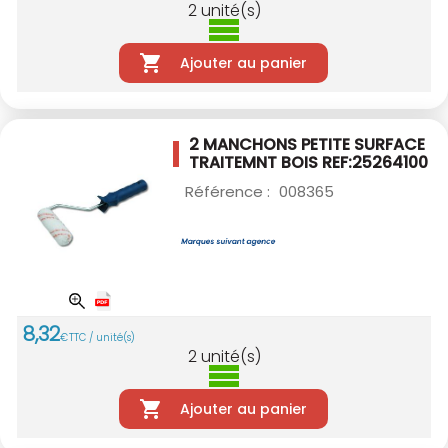
2
unité(s)
Ajouter au panier
2 MANCHONS PETITE SURFACE
TRAITEMNT BOIS
REF:25264100
Référence :
008365
8
,
32
€
TTC / unité(s)
2
unité(s)
Ajouter au panier