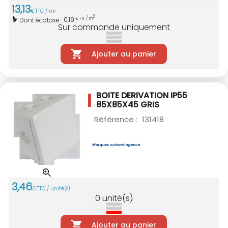
13
,
13
€
TTC / m
2
2
0,19
Dont écotaxe :
€ HT / m
Sur commande uniquement
Ajouter au panier
BOITE DERIVATION IP55
85X85X45 GRIS
Référence :
131418
3
,
46
€
TTC / unité(s)
0
unité(s)
Ajouter au panier