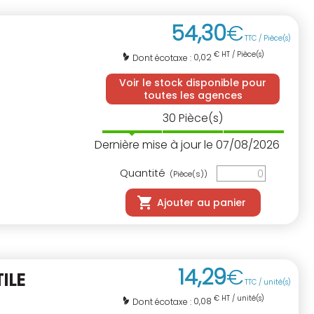
54
,
30
€
TTC / Pièce(s)
€ HT / Pièce(s)
0,02
Dont écotaxe :
Voir le stock disponible pour
toutes les agences
30
Pièce(s)
Dernière mise à jour le 07/08/2026
Quantité
(Pièce(s))
Ajouter au panier
14
,
29
€
ILE
TTC / unité(s)
€ HT / unité(s)
0,08
Dont écotaxe :