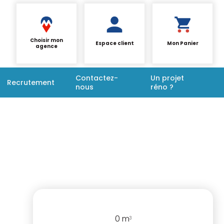
Choisir mon
Espace client
Mon Panier
agence
Contactez-
Un projet
Recrutement
nous
réno ?
0
m
3