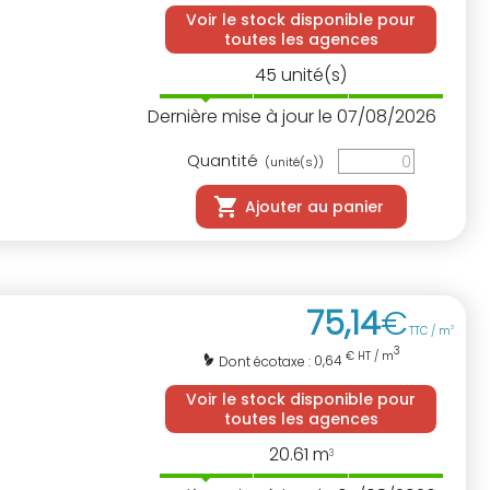
Voir le stock disponible pour
toutes les agences
45
unité(s)
Dernière mise à jour le 07/08/2026
Quantité
(unité(s))
Ajouter au panier
75
,
14
€
TTC / m
3
3
€ HT / m
0,64
Dont écotaxe :
Voir le stock disponible pour
toutes les agences
20.61
m
3