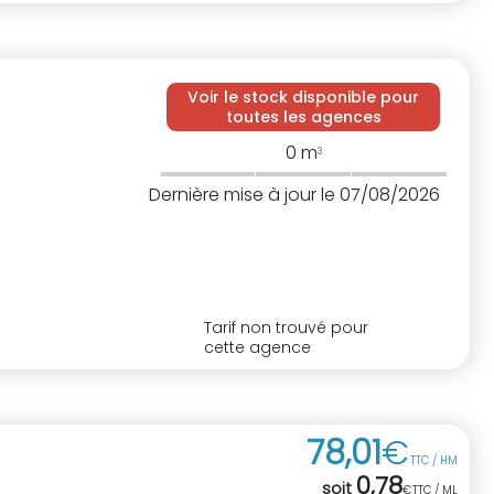
Voir le stock disponible pour
toutes les agences
0
m
3
Dernière mise à jour le 07/08/2026
Tarif non trouvé pour
cette agence
78
,
01
€
TTC / HM
0
,
78
soit
€
TTC / ML