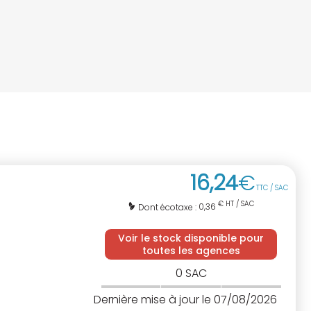
16
,
24
€
TTC / SAC
€ HT / SAC
0,36
Dont écotaxe :
Voir le stock disponible pour
toutes les agences
0
SAC
Dernière mise à jour le 07/08/2026