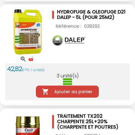
HYDROFUGE & OLEOFUGE D21
DALEP - 5L
(POUR 25M2)
Référence :
038292
42
,
82
€
TTC / unité(s)
3
unité(s)
Ajouter au panier
TRAITEMENT TX202
CHARPENTE 25L+20%
(CHARPENTE ET POUTRES)