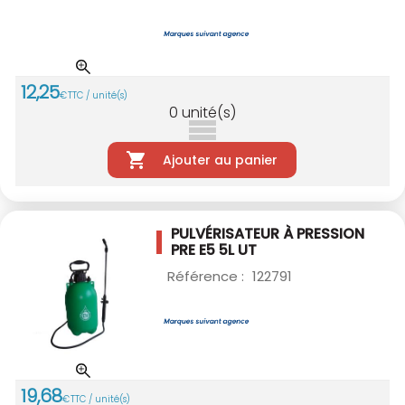
12
,
25
€
TTC / unité(s)
0
unité(s)
Ajouter au panier
PULVÉRISATEUR À PRESSION
PRE E5 5L UT
Référence :
122791
19
,
68
€
TTC / unité(s)