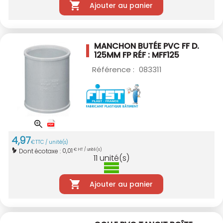
Ajouter au panier
MANCHON BUTÉE PVC FF D.
125MM
FP RÉF : MFF125
Référence :
083311
4
,
97
€
TTC / unité(s)
0,01
Dont écotaxe :
€ HT / unité(s)
11
unité(s)
Ajouter au panier