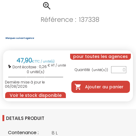
Référence :
137338
pour toutes les agences
47
,
90
€
TTC / unité(s)
€ HT / unité(s)
0,26
Dont écotaxe :
Quantité
(unité(s))
0
unité(s)
Dernière mise à jour le
06/08/2026
Ajouter au panier
Voir le stock disponible
DETAILS PRODUIT
Contenance :
8 L