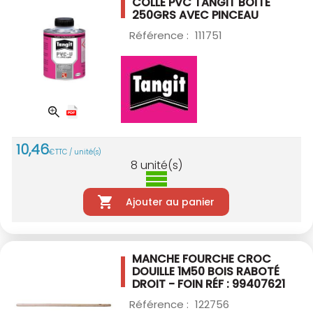
COLLE PVC TANGIT BOÎTE
250GRS AVEC
PINCEAU
Référence :
111751
10
,
46
€
TTC / unité(s)
8
unité(s)
Ajouter au panier
MANCHE FOURCHE CROC
DOUILLE 1M50
BOIS RABOTÉ
DROIT - FOIN
RÉF : 99407621
Référence :
122756