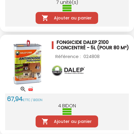
7
unité(s)
Ajouter au panier
FONGICIDE DALEP 2100
CONCENTRÉ - 5L
(POUR 80 M²)
Référence :
024808
67
,
94
€
TTC / BIDON
4
BIDON
Ajouter au panier