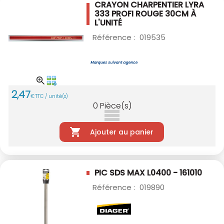
CRAYON CHARPENTIER LYRA
333 PROFI ROUGE
30CM À
L'UNITÉ
Référence :
019535
2
,
47
€
TTC / unité(s)
0
Pièce(s)
Ajouter au panier
PIC SDS MAX L0400 - 161010
Référence :
019890