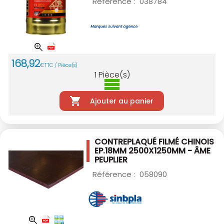
Référence :
038784
168
,
92
€
TTC / Pièce(s)
1
Pièce(s)
Ajouter au panier
CONTREPLAQUÉ FILMÉ CHINOIS
EP.18MM
2500X1250MM - ÂME
PEUPLIER
Référence :
058090