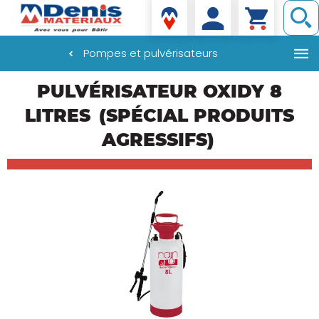
Denis matériaux
Pompes et pulvérisateurs
Aller
PULVÉRISATEUR OXIDY 8
au
contenu
LITRES
(SPÉCIAL PRODUITS
principal
AGRESSIFS)