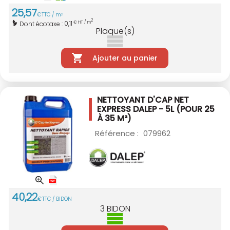
25
,
57
€
TTC / m
2
2
0,11
Dont écotaxe :
€ HT / m
Plaque(s)
Ajouter au panier
NETTOYANT D'CAP NET
EXPRESS DALEP - 5L
(POUR 25
À 35 M²)
Référence :
079962
40
,
22
€
TTC / BIDON
3
BIDON