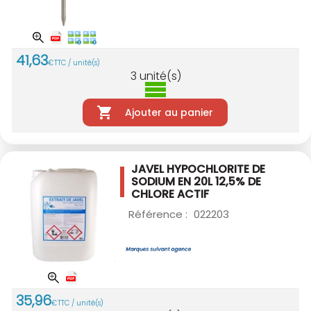
41
,
63
€
TTC / unité(s)
3
unité(s)
Ajouter au panier
JAVEL HYPOCHLORITE DE
SODIUM EN 20L
12,5% DE
CHLORE ACTIF
Référence :
022203
35
,
96
€
TTC / unité(s)