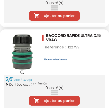
0
unité(s)
Ajouter au panier
RACCORD RAPIDE ULTRA D.15
VRAC
Référence :
122799
2
,
61
€
TTC / unité(s)
0
Dont écotaxe :
€ HT / unité(s)
0
unité(s)
Ajouter au panier