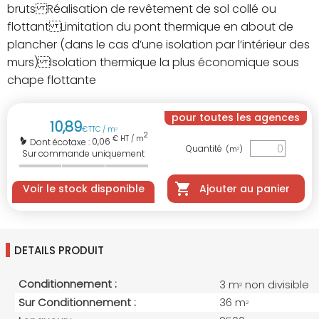
bruts Réalisation de revêtement de sol collé ou
flottant Limitation du pont thermique en about de
plancher (dans le cas d’une isolation par l’intérieur des
murs) Isolation thermique la plus économique sous
chape flottante
pour toutes les agences
10
,
89
€
TTC / m
2
2
€ HT / m
0,06
Dont écotaxe :
Quantité
(m
)
2
Sur commande uniquement
Voir le stock disponible
Ajouter au panier
DETAILS PRODUIT
Conditionnement :
3 m
non divisible
2
Sur Conditionnement :
36 m
2