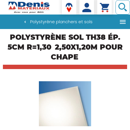
Denis matériaux
Polystyrène planchers et sols
Aller
POLYSTYRÈNE SOL TH38 ÉP.
au
contenu
5CM R=1,30
2,50X1,20M POUR
principal
CHAPE