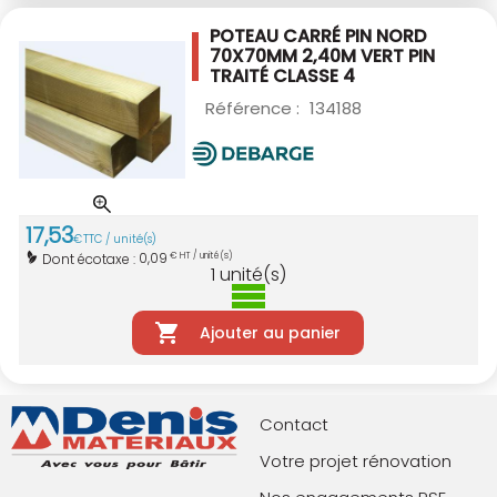
POTEAU CARRÉ PIN NORD
70X70MM 2,40M VERT
PIN
TRAITÉ CLASSE 4
Référence :
134188
17
,
53
€
TTC / unité(s)
0,09
Dont écotaxe :
€ HT / unité(s)
1
unité(s)
Ajouter au panier
Contact
Votre projet rénovation