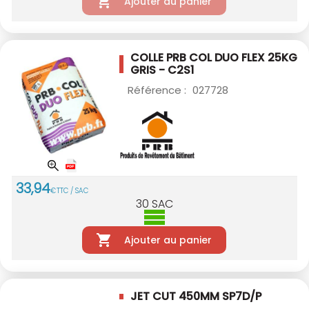
Ajouter au panier
COLLE PRB COL DUO FLEX 25KG
GRIS - C2S1
Référence :
027728
33
,
94
€
TTC / SAC
30
SAC
Ajouter au panier
JET CUT 450MM SP7D/P