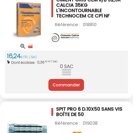
CALCIA 35KG
L'INCONTOURNABLE
TECHNOCEM CE CP1 NF
Référence :
018810
16
,
24
€
TTC / SAC
0,36
Dont écotaxe :
€ HT / SAC
0
SAC
Commander
SPIT PRO 6 D.10X50 SANS VIS
BOÎTE DE 50
Référence :
019038