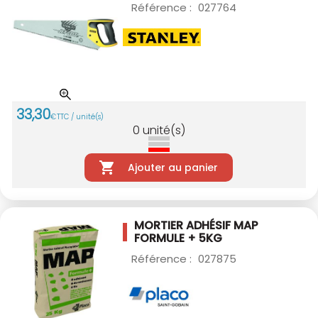
Référence :
027764
33
,
30
€
TTC / unité(s)
0
unité(s)
Ajouter au panier
MORTIER ADHÉSIF MAP
FORMULE + 5KG
Référence :
027875