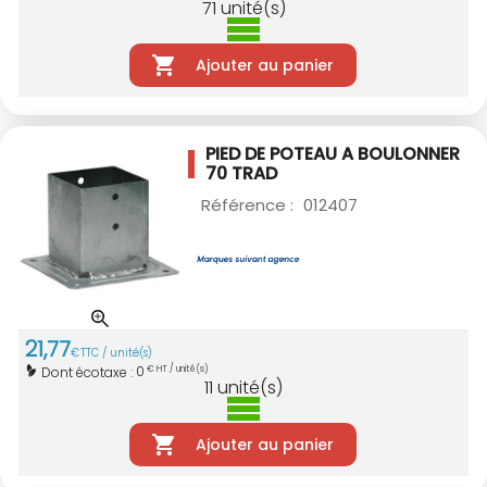
71
unité(s)
Ajouter au panier
PIED DE POTEAU A BOULONNER
70 TRAD
Référence :
012407
21
,
77
€
TTC / unité(s)
0
Dont écotaxe :
€ HT / unité(s)
11
unité(s)
Ajouter au panier