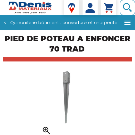
Denis matériaux
Quincaillerie bâtiment : couverture et charpente
Aller
PIED DE POTEAU A ENFONCER
au
contenu
70 TRAD
principal