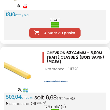
13
,
10
€
TTC / SAC
7
SAC
Ajouter au panier
CHEVRON 63X44MM - 3,00M
TRAITÉ CLASSE 2
(BOIS SAPIN/
ÉPICÉA)
Référence :
111728
803
,
04
soit
6
,
68
€
TTC / m
3
€
TTC / unité(s)
3
5,91
Dont écotaxe :
€ HT / m
175
unité(s)