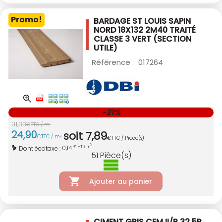
Promo!
BARDAGE ST LOUIS SAPIN
NORD 18X132 2M40
TRAITÉ
CLASSE 3 VERT
(SECTION
UTILE)
Référence :
017264
-21%
31
,
33
€
TTC / m
2
24
,
90
soit
7
,
89
€
TTC / m
2
€
TTC / Pièce(s)
2
0,14
Dont écotaxe :
€ HT / m
51
Pièce(s)
Ajouter au panier
CIMENT GRIS CEM II/B 32,5R