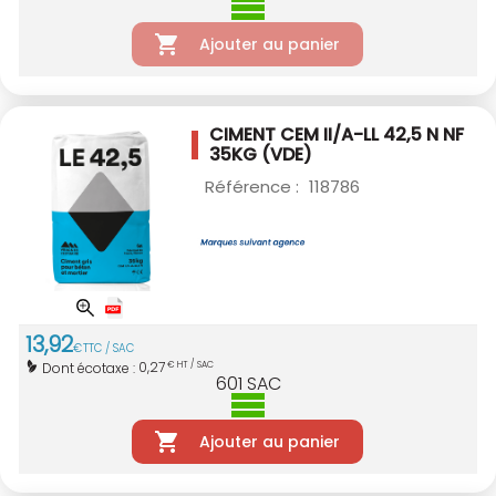
Ajouter au panier
CIMENT CEM II/A-LL 42,5 N NF
35KG (VDE)
Référence :
118786
13
,
92
€
TTC / SAC
0,27
Dont écotaxe :
€ HT / SAC
601
SAC
Ajouter au panier