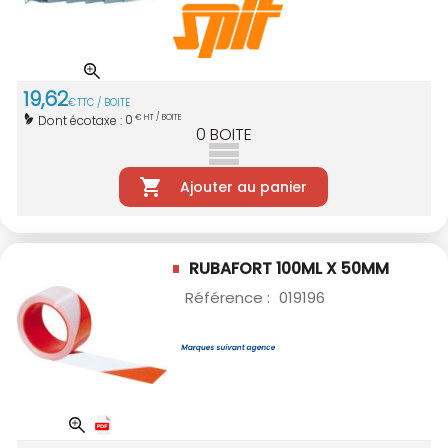
19
,
62
€
TTC / BOITE
0
Dont écotaxe :
€ HT / BOITE
0
BOITE
Ajouter au panier
RUBAFORT 100ML X 50MM
Référence :
019196