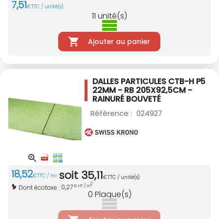
7
,
51
€
TTC / unité(s)
11
unité(s)
Ajouter au panier
DALLES PARTICULES CTB-H P5
22MM - RB
205X92,5CM -
RAINURÉ BOUVETÉ
Référence :
024927
18
,
52
soit
35
,
11
€
TTC / m
2
€
TTC / unité(s)
2
0,27
Dont écotaxe :
€ HT / m
0
Plaque(s)