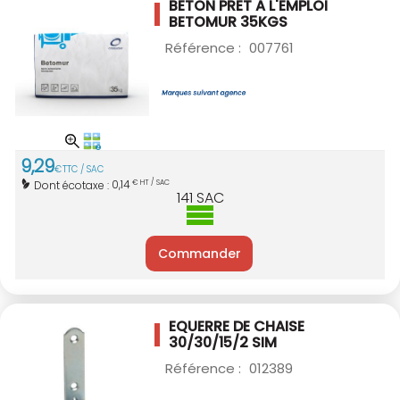
BETON PRET A L'EMPLOI
BETOMUR 35KGS
Référence :
007761
9
,
29
€
TTC / SAC
0,14
Dont écotaxe :
€ HT / SAC
141
SAC
Commander
EQUERRE DE CHAISE
30/30/15/2 SIM
Référence :
012389