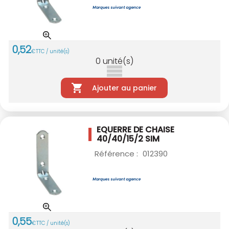
0
,
52
€
TTC / unité(s)
0
unité(s)
Ajouter au panier
EQUERRE DE CHAISE
40/40/15/2 SIM
Référence :
012390
0
,
55
€
TTC / unité(s)