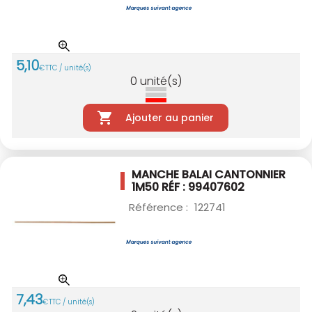
5
,
10
€
TTC / unité(s)
0
unité(s)
Ajouter au panier
MANCHE BALAI CANTONNIER
1M50
RÉF : 99407602
Référence :
122741
7
,
43
€
TTC / unité(s)