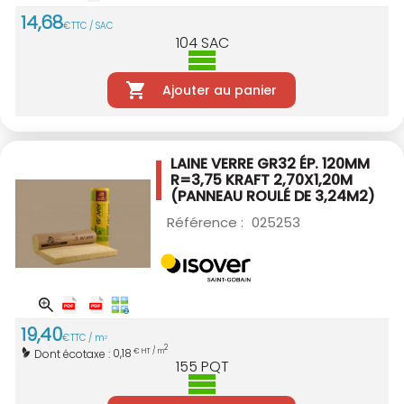
14
,
68
€
TTC / SAC
104
SAC
Ajouter au panier
LAINE VERRE GR32 ÉP. 120MM
R=3,75 KRAFT
2,70X1,20M
(PANNEAU ROULÉ DE 3,24M2)
Référence :
025253
19
,
40
€
TTC / m
2
2
0,18
Dont écotaxe :
€ HT / m
155
PQT