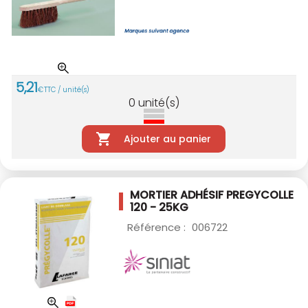
5
,
21
€
TTC / unité(s)
0
unité(s)
Ajouter au panier
MORTIER ADHÉSIF PREGYCOLLE
120 - 25KG
Référence :
006722