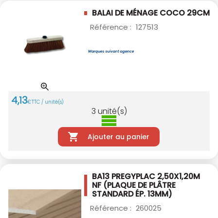
BALAI DE MÉNAGE COCO 29CM
Référence :
127513
4
,
13
€
TTC / unité(s)
3
unité(s)
Ajouter au panier
BA13 PREGYPLAC 2,50X1,20M
NF
(PLAQUE DE PLÂTRE
STANDARD ÉP. 13MM)
Référence :
260025