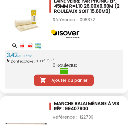
LAINE VERRE PAR PHONIC ÉP.
45MM R=1,10
26,00X0,60M (2
ROULEAUX SOIT 15,60M2)
Référence :
098372
3
,
42
€
TTC / m
2
2
0,03
Dont écotaxe :
€ HT / m
16
Rouleaux
Ajouter au panier
MANCHE BALAI MÉNAGE À VIS
RÉF : 99407600
Référence :
122739