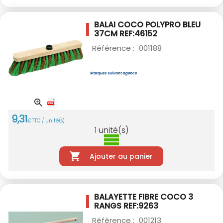
BALAI COCO POLYPRO BLEU
37CM
REF:46152
Référence :
001188
9
,
31
€
TTC / unité(s)
1
unité(s)
Ajouter au panier
BALAYETTE FIBRE COCO 3
RANGS
REF:9263
Référence :
001213