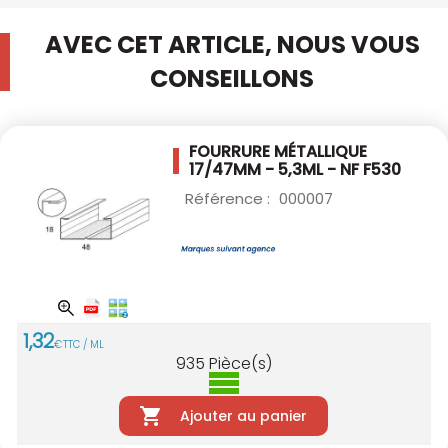
AVEC CET ARTICLE, NOUS VOUS
CONSEILLONS
FOURRURE MÉTALLIQUE
17/47MM - 5,3ML - NF
F530
Référence :
000007
1
,
32
€
TTC / ML
935
Pièce(s)
Ajouter au panier