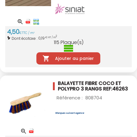
4
,
50
€
TTC / m
2
2
0,19
Dont écotaxe :
€ HT / m
115
Plaque(s)
Ajouter au panier
BALAYETTE FIBRE COCO ET
POLYPRO 3 RANGS
REF:46263
Référence :
808704