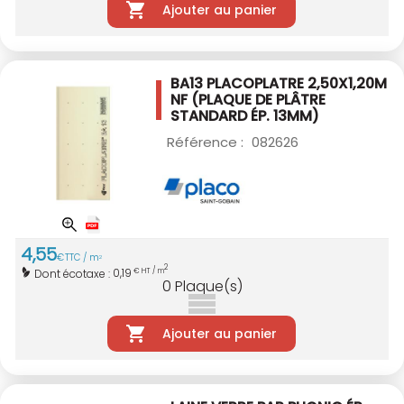
Ajouter au panier
BA13 PLACOPLATRE 2,50X1,20M
NF
(PLAQUE DE PLÂTRE
STANDARD ÉP. 13MM)
Référence :
082626
4
,
55
€
TTC / m
2
2
0,19
Dont écotaxe :
€ HT / m
0
Plaque(s)
Ajouter au panier