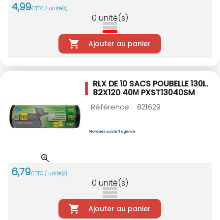
4
,
99
€
TTC / unité(s)
0
unité(s)
Ajouter au panier
RLX DE 10 SACS POUBELLE 130L.
82X120 40Μ PXST13040SM
Référence :
821629
6
,
79
€
TTC / unité(s)
0
unité(s)
Ajouter au panier