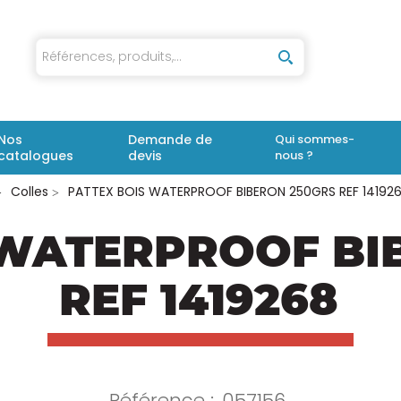
iaux
Nos
Demande de
Qui sommes-
catalogues
devis
nous ?
Colles
PATTEX BOIS WATERPROOF BIBERON 250GRS REF 14192
 WATERPROOF BI
REF 1419268
Référence :
057156