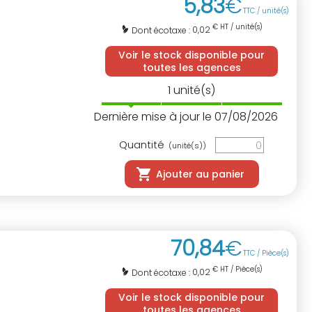
5
,
83
€
TTC / unité(s)
€ HT / unité(s)
0,02
Dont écotaxe :
Voir le stock disponible pour
toutes les agences
1
unité(s)
Dernière mise à jour le 07/08/2026
Quantité
(unité(s))
Ajouter au panier
70
,
84
€
TTC / Pièce(s)
€ HT / Pièce(s)
0,02
Dont écotaxe :
Voir le stock disponible pour
toutes les agences