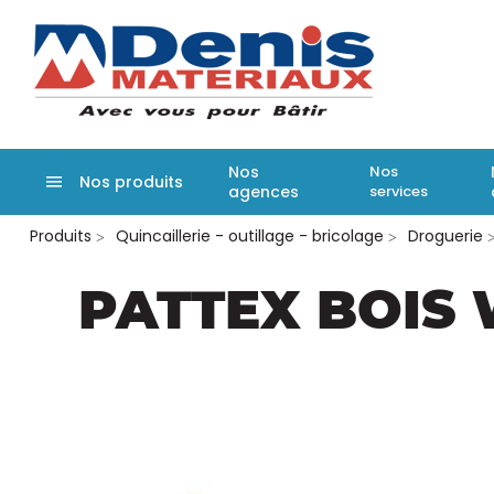
Denis matér
Nos
Nos
Nos produits
agences
services
Aller
Produits
Quincaillerie - outillage - bricolage
Droguerie
au
contenu
principal
PATTEX BOIS