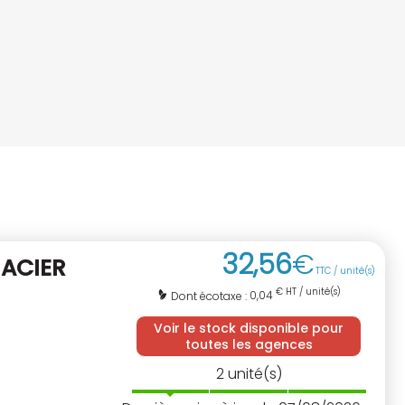
32
,
56
€
 ACIER
TTC / unité(s)
€ HT / unité(s)
0,04
Dont écotaxe :
Voir le stock disponible pour
toutes les agences
2
unité(s)