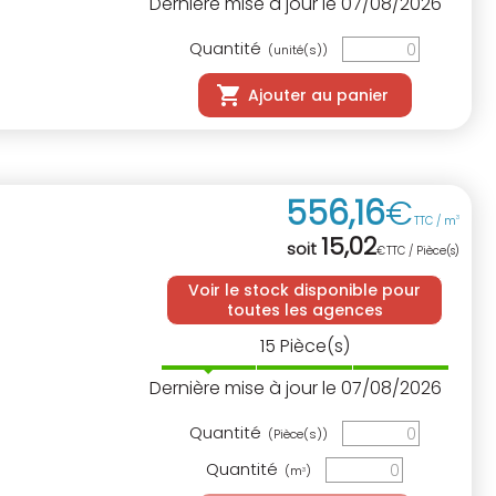
Dernière mise à jour le 07/08/2026
Quantité
(unité(s))
Ajouter au panier
556
,
16
€
TTC / m
3
15
,
02
soit
€
TTC / Pièce(s)
Voir le stock disponible pour
toutes les agences
15
Pièce(s)
Dernière mise à jour le 07/08/2026
Quantité
(Pièce(s))
Quantité
(m
)
3