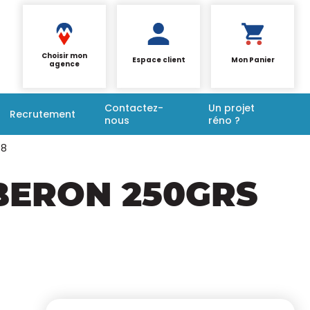
Choisir mon
Espace client
Mon Panier
agence
Contactez-
Un projet
Recrutement
nous
réno ?
68
BERON 250GRS