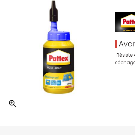
Avan
Résiste
séchag