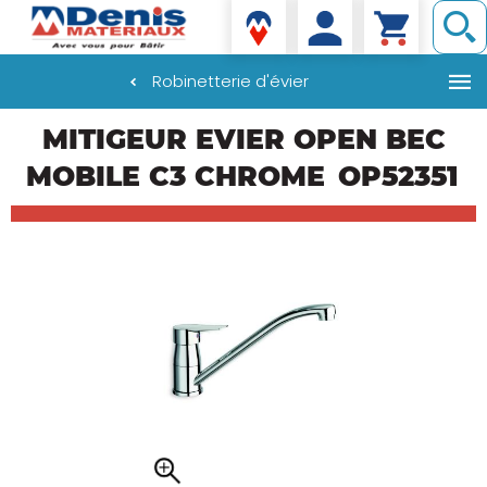
Denis matériaux
Robinetterie d'évier
Aller
MITIGEUR EVIER OPEN BEC
au
contenu
MOBILE C3 CHROME
OP52351
principal