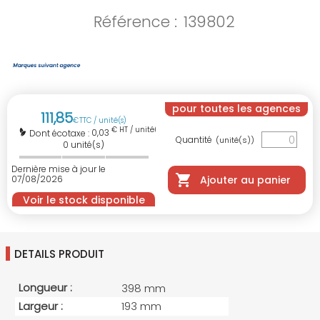
Référence :
139802
pour toutes les agences
111
,
85
€
TTC / unité(s)
€ HT / unité(s)
0,03
Dont écotaxe :
Quantité
(unité(s))
0
unité(s)
Dernière mise à jour le
07/08/2026
Ajouter au panier
Voir le stock disponible
DETAILS PRODUIT
Longueur :
398 mm
Largeur :
193 mm