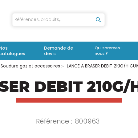
iaux
Nos
Demande de
Qui sommes-
catalogues
devis
nous ?
Soudure gaz et accessoires
LANCE A BRASER DEBIT 210G/H CUI
ER DEBIT 210G/H
Référence :
800963