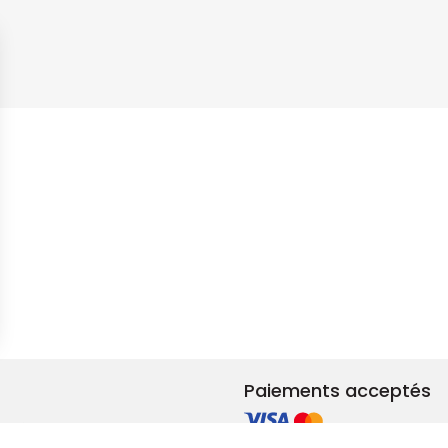
s Options
ètres de confidentialité, en garantissant la conformité avec le
Paiements acceptés
et rénovation