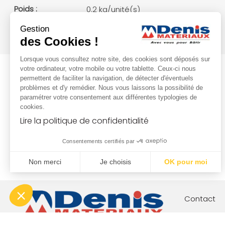
Poids :
0.2 kg/unité(s)
Gestion
des Cookies !
Lorsque vous consultez notre site, des cookies sont déposés sur
votre ordinateur, votre mobile ou votre tablette. Ceux-ci nous
permettent de faciliter la navigation, de détecter d'éventuels
problèmes et d'y remédier. Nous vous laissons la possibilité de
paramétrer votre consentement aux différentes typologies de
cookies.
Lire la politique de confidentialité
Consentements certifiés par
Non merci
Je choisis
OK pour moi
Plateforme de Gestion du Consentement : Personnalisez vo
Axeptio consent
Notre plateforme vous permet d'adapter et de gérer vos param
Contact
Votre proj