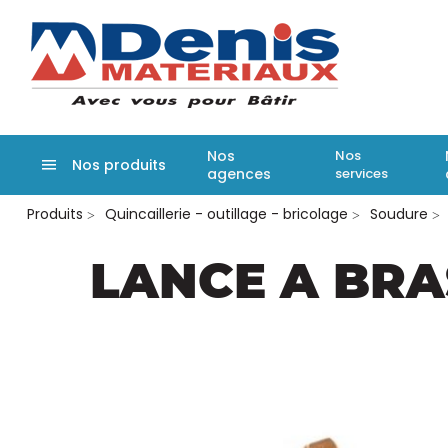
Denis matér
Nos
Nos
Nos produits
agences
services
Aller
Produits
Quincaillerie - outillage - bricolage
Soudure
au
contenu
principal
LANCE A BRAS