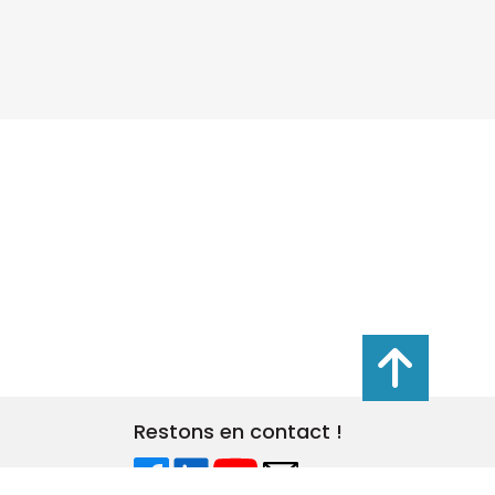
s réglementations. Personnalisez vos préférences pour contrôler
Restons en contact !