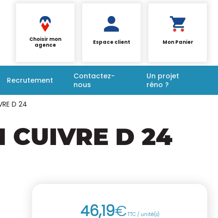
Choisir mon
Espace client
Mon Panier
agence
Contactez-
Un projet
Recrutement
nous
réno ?
VRE D 24
 CUIVRE D 24
46
,
19
€
TTC / unité(s)