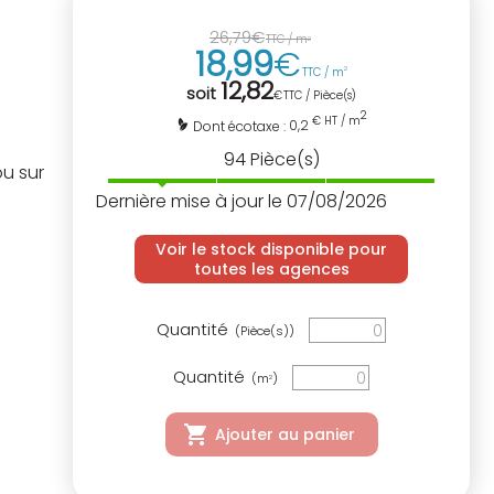
26
,
79
€
TTC / m
2
18
,
99
€
TTC / m
2
12
,
82
soit
€
TTC / Pièce(s)
2
€ HT / m
0,2
Dont écotaxe :
94
Pièce(s)
ou sur
Dernière mise à jour le 07/08/2026
Voir le stock disponible pour
toutes les agences
Quantité
(Pièce(s))
Quantité
(m
)
2
Ajouter au panier