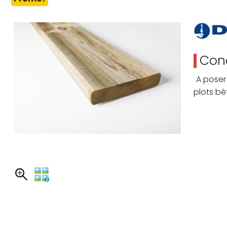
Cond
A poser 
plots bé