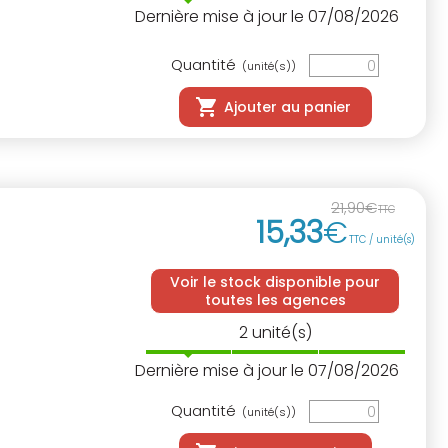
Dernière mise à jour le 07/08/2026
Quantité
(unité(s))
Ajouter au panier
21
,
90
€
TTC
15
,
33
€
TTC / unité(s)
Voir le stock disponible pour
toutes les agences
2
unité(s)
Dernière mise à jour le 07/08/2026
Quantité
(unité(s))