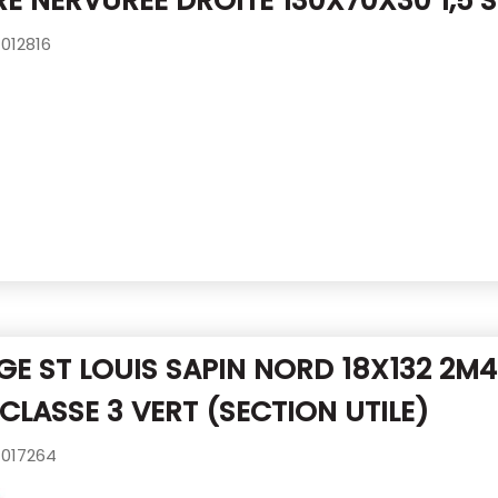
E NERVUREE DROITE 130X70X30 1,5 S
012816
E ST LOUIS SAPIN NORD 18X132 2M
 CLASSE 3 VERT
(SECTION UTILE)
017264