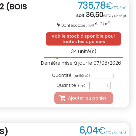
735
,
78
€
 2
(BOIS
TTC / m
3
36
,
50
soit
€
TTC / unité(s)
3
€ HT / m
5,91
Dont écotaxe :
Voir le stock disponible pour
toutes les agences
34
unité(s)
Dernière mise à jour le 07/08/2026
Quantité
(unité(s))
Quantité
(m
)
3
Ajouter au panier
6
,
04
€
ÉS)
TTC / unité(s)