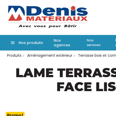
Denis matér
Nos
Nos
Nos produits
agences
services
Aller
Produits
Aménagement extérieur
Terrasse bois et com
au
contenu
principal
LAME TERRASS
FACE LI
Promo!