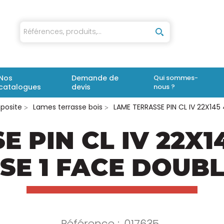
iaux
Nos
Demande de
Qui sommes-
catalogues
devis
nous ?
posite
Lames terrasse bois
LAME TERRASSE PIN CL IV 22X145 
E PIN CL IV 22X
SSE 1 FACE DOUBL
Référence :
017635