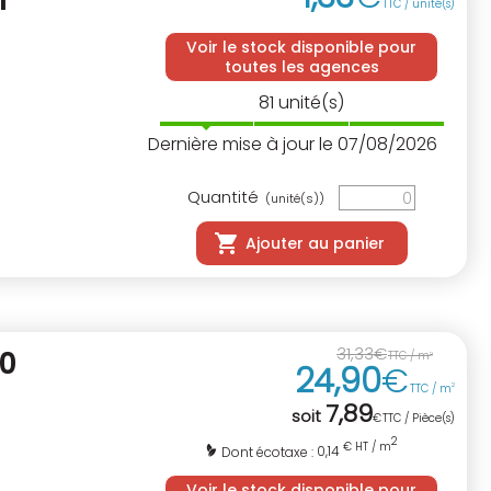
I
TTC / unité(s)
Voir le stock disponible pour
toutes les agences
81
unité(s)
Dernière mise à jour le 07/08/2026
Quantité
(unité(s))
Ajouter au panier
31
,
33
€
40
TTC / m
2
24
,
90
€
TTC / m
2
7
,
89
soit
€
TTC / Pièce(s)
2
€ HT / m
0,14
Dont écotaxe :
Voir le stock disponible pour