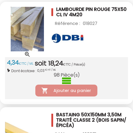
LAMBOURDE PIN ROUGE 75X50
CL IV 4M20
Référence :
018027
4
,
34
soit
18
,
24
€
TTC / ML
€
TTC / Pièce(s)
0,03
Dont écotaxe :
€ HT / ML
98
Pièce(s)
Ajouter au panier
BASTAING 50X150MM 3,50M
TRAITÉ CLASSE 2
(BOIS SAPIN/
ÉPICÉA)