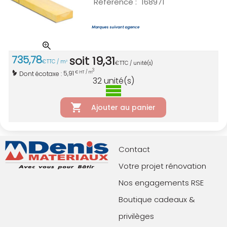
Référence :
168971
735
,
78
soit
19
,
31
€
TTC / m
3
€
TTC / unité(s)
3
5,91
Dont écotaxe :
€ HT / m
32
unité(s)
Ajouter au panier
Contact
Votre projet rénovation
Nos engagements RSE
Boutique cadeaux &
privilèges