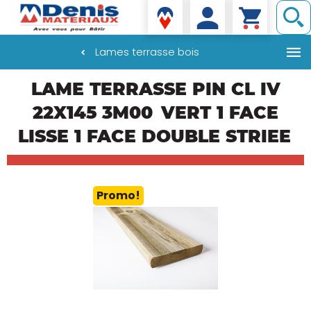
Denis matériaux
Lames terrasse bois
Aller
LAME TERRASSE PIN CL IV
au
contenu
22X145 3M00
VERT 1 FACE
principal
LISSE 1 FACE DOUBLE STRIEE
Promo!