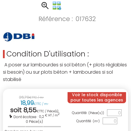
Référence :
017632
Condition D'utilisation :
A poser sur lambourdes si sol béton (+ plots réglables
si besoin) ou sur plots béton + lambourdes si sol
stabilisé
Voir le stock disponible
26
,
79
€
TTC / m
2
pour toutes les agences
18
,
99
€
TTC / m
2
soit
8
,
55
€
TTC / Pièce(s)
Quantité
(Pièce(s))
2
€ HT / m
0,2
Dont écotaxe :
Quantité
(m
)
0
Pièce(s)
2