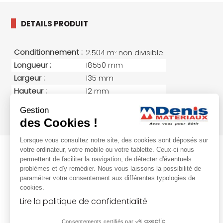
DETAILS PRODUIT
Conditionnement :
2.504 m
non divisible
2
Longueur :
18550 mm
Largeur :
135 mm
Hauteur :
12 mm
Poids :
10 kg/m
2
Gestion
Essence (bois)
Sapin / épicéa
des Cookies !
Lorsque vous consultez notre site, des cookies sont déposés sur
votre ordinateur, votre mobile ou votre tablette. Ceux-ci nous
permettent de faciliter la navigation, de détecter d'éventuels
problèmes et d'y remédier. Nous vous laissons la possibilité de
paramétrer votre consentement aux différentes typologies de
cookies.
Lire la politique de confidentialité
Consentements certifiés par