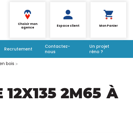
Choisir mon
Espace client
Mon Panier
agence
Contactez-
Un projet
Recrutement
nous
réno ?
en bois
 12X135 2M65
À