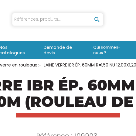
iaux
Nos
Demande de
Qui sommes-
catalogues
devis
nous ?
 verre en rouleaux
LAINE VERRE IBR ÉP. 60MM R=1,50 NU 12,00X1
RE IBR ÉP. 60MM
20M (ROULEAU DE
Référence :
109903