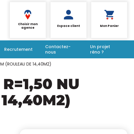
Choisir mon
Espace client
Mon Panier
agence
Contactez-
Un projet
Recrutement
nous
réno ?
,20M (ROULEAU DE 14,40M2)
 R=1,50 NU
 14,40M2)