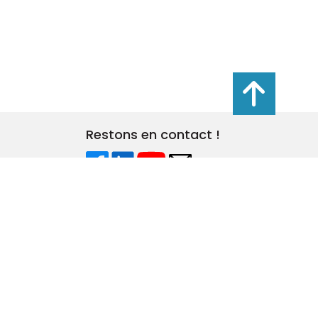
s réglementations. Personnalisez vos préférences pour contrôler
Restons en contact !
les
Plan du site
Politique de confidentialité