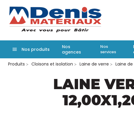
Denis matér
Nos
Nos
Nos produits
agences
services
Aller
Produits
Cloisons et isolation
Laine de verre
Laine de
au
contenu
principal
LAINE VER
12,00X1,