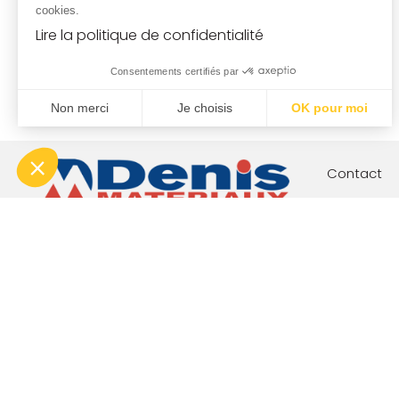
cookies.
Lire la politique de confidentialité
Consentements certifiés par
Non merci
Je choisis
OK pour moi
Plateforme de Gestion du Consentement : Personnalisez vo
Axeptio consent
Notre plateforme vous permet d'adapter et de gérer vos param
Contact
Votre proj
Nos engag
Boutique c
Index éga
Conditions générales de vente (agences)
Condi