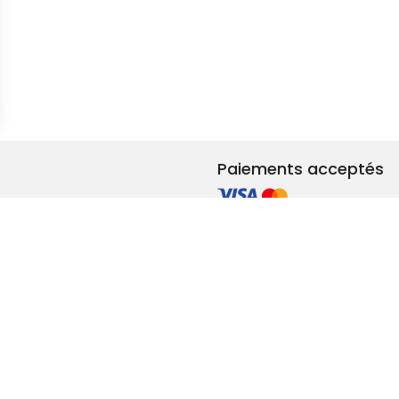
s Options
ètres de confidentialité, en garantissant la conformité avec le
Paiements acceptés
et rénovation
ements RSE
adeaux & privilèges
lité femmes-hommes
tions générales de vente (e-commerce)
Mentions léga