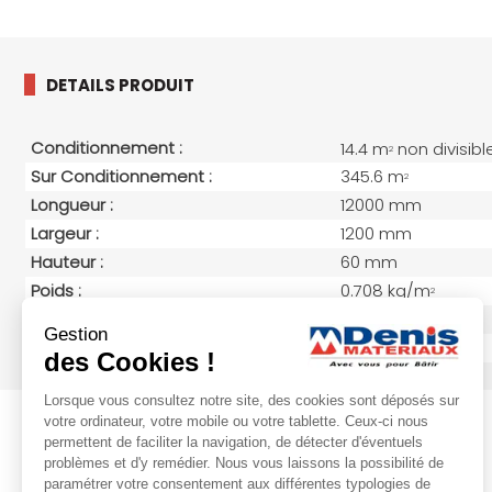
DETAILS PRODUIT
Conditionnement :
14.4 m
non divisibl
2
Sur Conditionnement :
345.6 m
2
Longueur :
12000 mm
Largeur :
1200 mm
Hauteur :
60 mm
Poids :
0.708 kg/m
2
Epaisseur (mm)
60
Gestion
Résistance Thermique (Rd En M2.K/W)
1,5
des Cookies !
Lorsque vous consultez notre site, des cookies sont déposés sur
votre ordinateur, votre mobile ou votre tablette. Ceux-ci nous
permettent de faciliter la navigation, de détecter d'éventuels
problèmes et d'y remédier. Nous vous laissons la possibilité de
paramétrer votre consentement aux différentes typologies de