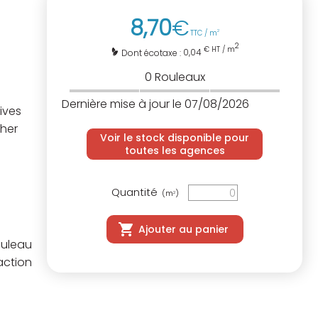
8
,
70
€
TTC / m
2
2
€ HT / m
0,04
Dont écotaxe :
0
Rouleaux
Dernière mise à jour le 07/08/2026
ives
cher
Voir le stock disponible pour
toutes les agences
Quantité
(m
)
2
Ajouter au panier
ouleau
action