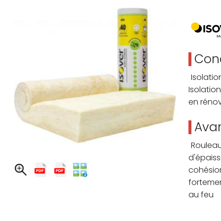
Cond
Isolati
Isolatio
en réno
Avan
Rouleau
d'épais
cohésio
fortemen
au feu