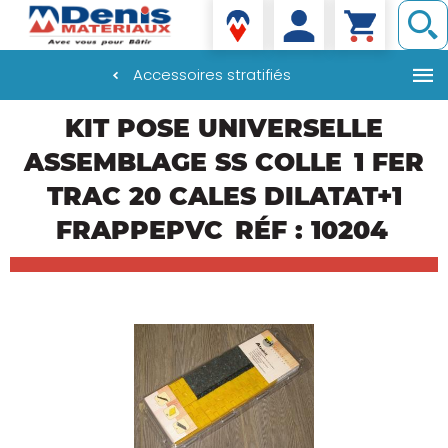
Denis matériaux
Accessoires stratifiés
Aller
KIT POSE UNIVERSELLE
au
contenu
ASSEMBLAGE SS COLLE
1 FER
principal
TRAC 20 CALES DILATAT+1
FRAPPEPVC
RÉF : 10204