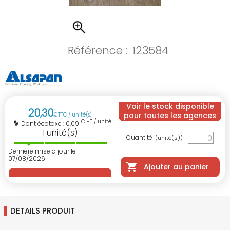
Référence :
123584
Voir le stock disponible
20
,
30
pour toutes les agences
€
TTC / unité(s)
€ HT / unité(s)
0,09
Dont écotaxe :
1
unité(s)
Quantité
(unité(s))
Dernière mise à jour le
07/08/2026
Ajouter au panier
DETAILS PRODUIT