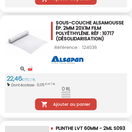
SOUS-COUCHE ALSAMOUSSE
ÉP. 2MM 20X1M
FILM
POLYÉTHYLÈNE. RÉF : 10717
(DÉSOLIDARISATION)
Référence :
124036
22
,
46
€
TTC / RL
0,05
Dont écotaxe :
€ HT / RL
0
RL
Ajouter au panier
PLINTHE LVT 60MM - 2ML S093