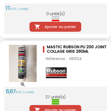
17
€
TTC / unité(s)
0
unité(s)
Ajouter au panier
MASTIC RUBSON PU 200 JOINT
COLLAGE GRIS
280ML
Référence :
083124
6
,
67
€
TTC / unité(s)
27
unité(s)
Ajouter au panier