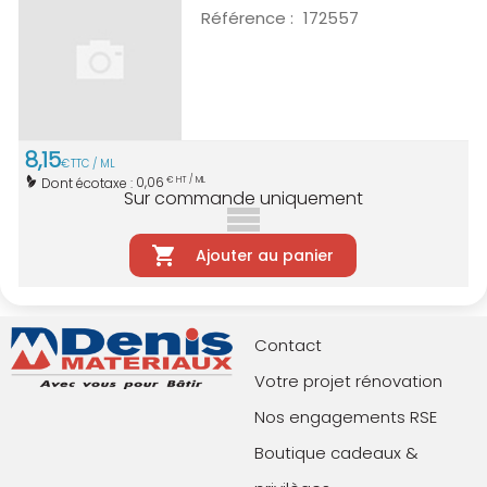
Référence :
172557
8
,
15
€
TTC / ML
0,06
Dont écotaxe :
€ HT / ML
Sur commande uniquement
Ajouter au panier
Contact
Votre projet rénovation
Nos engagements RSE
Boutique cadeaux &