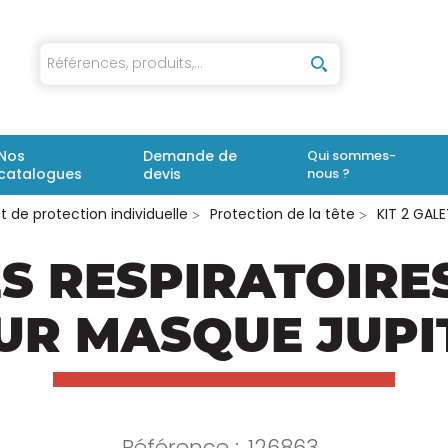
iaux
Nos
Demande de
Qui sommes-
catalogues
devis
nous ?
 de protection individuelle
Protection de la tête
KIT 2 GAL
ES RESPIRATOIR
UR MASQUE JUPI
Référence :
126863