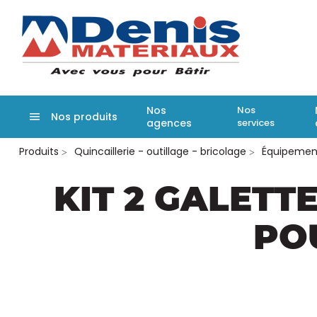
Denis matér
Nos
Nos
Nos produits
agences
services
Aller
Produits
Quincaillerie - outillage - bricolage
Équipement
au
contenu
principal
KIT 2 GALETT
PO