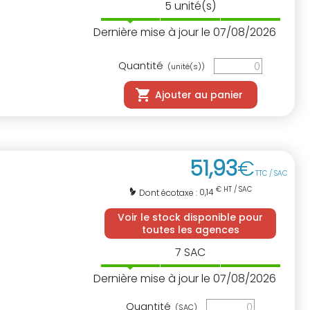
5
unité(s)
Dernière mise à jour le 07/08/2026
Quantité
(unité(s))
Ajouter au panier
51
,
93
€
TTC / SAC
€ HT / SAC
0,14
Dont écotaxe :
Voir le stock disponible pour
toutes les agences
7
SAC
Dernière mise à jour le 07/08/2026
Quantité
(SAC)