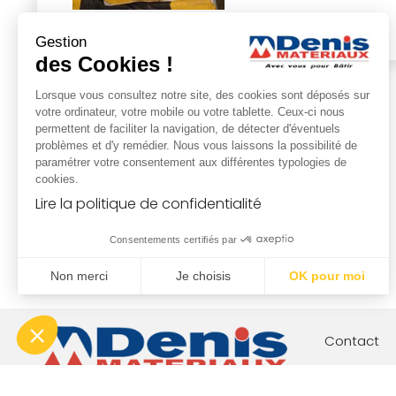
Gestion
des Cookies !
Lorsque vous consultez notre site, des cookies sont déposés sur
votre ordinateur, votre mobile ou votre tablette. Ceux-ci nous
permettent de faciliter la navigation, de détecter d'éventuels
problèmes et d'y remédier. Nous vous laissons la possibilité de
paramétrer votre consentement aux différentes typologies de
cookies.
Lire la politique de confidentialité
Consentements certifiés par
Non merci
Je choisis
OK pour moi
Plateforme de Gestion du Consentement : Personnalisez vo
Axeptio consent
Notre plateforme vous permet d'adapter et de gérer vos param
Contact
Votre proj