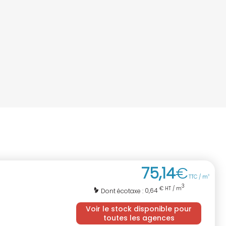
75
,
14
€
TTC / m
3
3
€ HT / m
0,64
Dont écotaxe :
Voir le stock disponible pour
toutes les agences