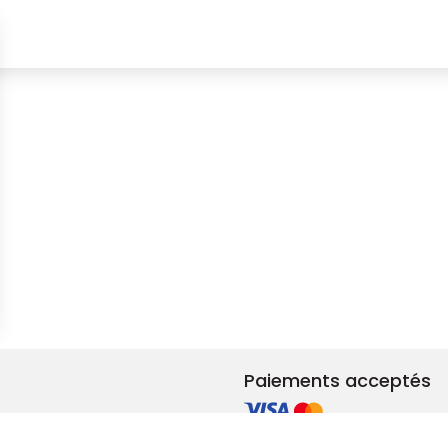
s Options
ètres de confidentialité, en garantissant la conformité avec le
Paiements acceptés
et rénovation