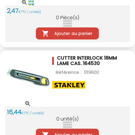
2
,
47
€
TTC / unité(s)
0
Pièce(s)
Ajouter au panier
CUTTER INTERLOCK 18MM
LAME CAS. 164530
Référence :
019600
16
,
44
€
TTC / unité(s)
0
unité(s)
Ajouter au panier