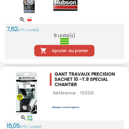
7
,
62
€
TTC / unité(s)
8
unité(s)
Ajouter au panier
GANT TRAVAUX PRECISION
SACHET 10 -T.9
SPECIAL
CHANTIER
Référence :
153331
15
,
05
€
TTC / unité(s)