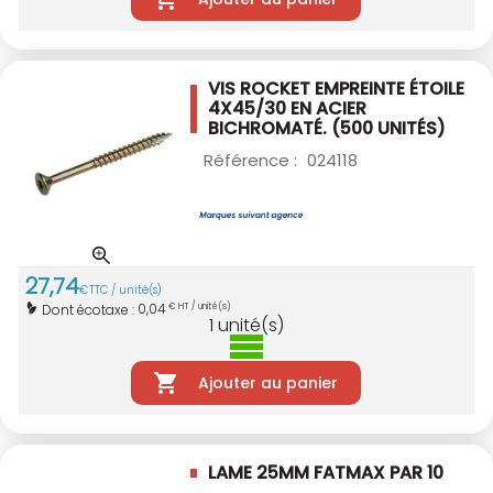
VIS ROCKET EMPREINTE ÉTOILE
4X45/30
EN ACIER
BICHROMATÉ. (500 UNITÉS)
Référence :
024118
27
,
74
€
TTC / unité(s)
0,04
Dont écotaxe :
€ HT / unité(s)
1
unité(s)
Ajouter au panier
LAME 25MM FATMAX PAR 10