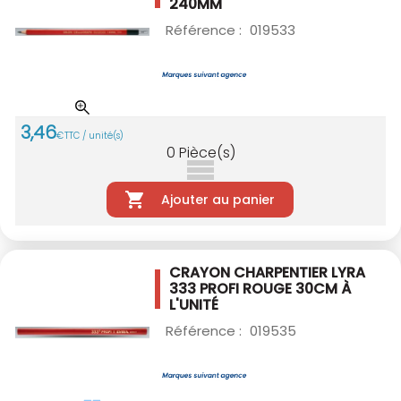
240MM
Référence :
019533
3
,
46
€
TTC / unité(s)
0
Pièce(s)
Ajouter au panier
CRAYON CHARPENTIER LYRA
333 PROFI ROUGE
30CM À
L'UNITÉ
Référence :
019535