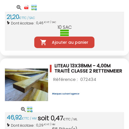
21
,
20
€
TTC / SAC
0,46
Dont écotaxe :
€ HT / SAC
10
SAC
Ajouter au panier
LITEAU 13X38MM - 4,00M
TRAITÉ CLASSE 2
RETTENMEIER
Référence :
072434
46
,
92
soit
0
,
47
€
TTC / HM
€
TTC / ML
0,29
Dont écotaxe :
€ HT / HM