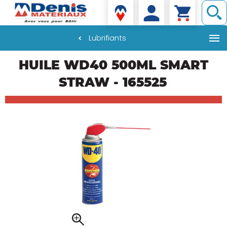
Denis matériaux
Lubrifiants
Aller
HUILE WD40 500ML SMART
au
contenu
STRAW - 165525
principal