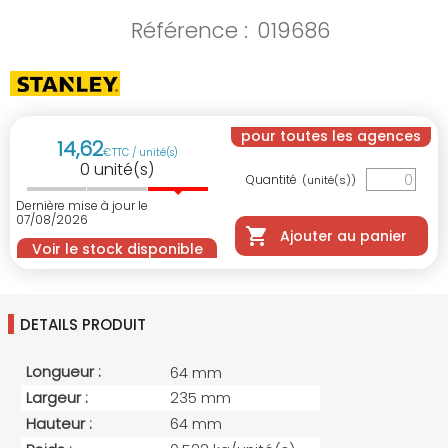
Référence :
019686
pour toutes les agences
14
,
62
€
TTC / unité(s)
0
unité(s)
Quantité
(unité(s))
Dernière mise à jour le
07/08/2026
Ajouter au panier
Voir le stock disponible
DETAILS PRODUIT
Longueur :
64 mm
Largeur :
235 mm
Hauteur :
64 mm