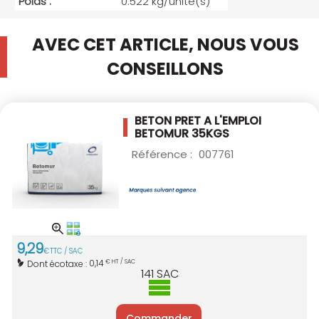
Poids :
0.522 kg/unité(s)
AVEC CET ARTICLE, NOUS VOUS
CONSEILLONS
BETON PRET A L'EMPLOI
BETOMUR 35KGS
Référence :
007761
9
,
29
€
TTC / SAC
0,14
Dont écotaxe :
€ HT / SAC
141
SAC
Commander