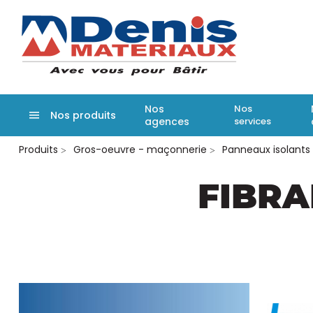
Denis matér
Nos
Nos
Nos produits
agences
services
Aller
Produits
Gros-oeuvre - maçonnerie
Panneaux isolants
au
contenu
principal
FIBRA