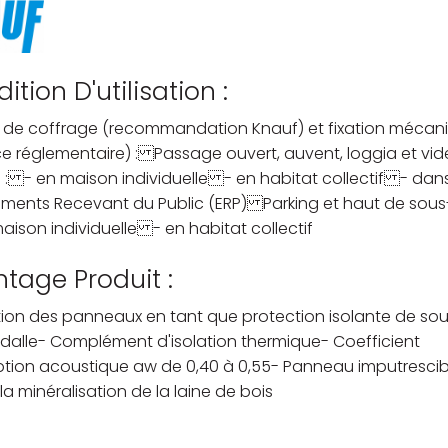
ition D'utilisation :
 de coffrage (recommandation Knauf) et fixation mécan
e réglementaire) : Passage ouvert, auvent, loggia et vid
e : - en maison individuelle - en habitat collectif - dans
ements Recevant du Public (ERP) Parking et haut de sous
aison individuelle - en habitat collectif
tage Produit :
sation des panneaux en tant que protection isolante de so
dalle- Complément d'isolation thermique- Coefficient
ption acoustique aw de 0,40 à 0,55- Panneau imputrescib
la minéralisation de la laine de bois