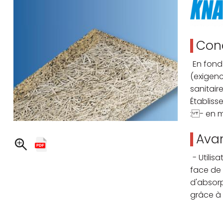
Cond
En fond
(exigenc
sanitair
Établiss
: - en m
Avan
- Utili
face de 
d'absor
grâce à 