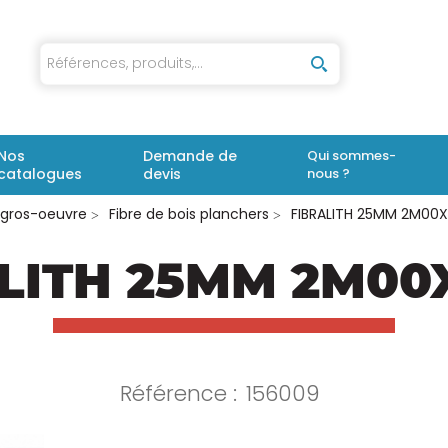
iaux
Nos
Demande de
Qui sommes-
catalogues
devis
nous ?
 gros-oeuvre
Fibre de bois planchers
FIBRALITH 25MM 2M00
LITH 25MM 2M00
Référence :
156009