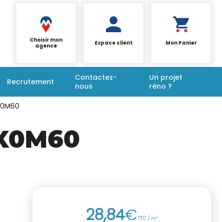
Choisir mon
Espace client
Mon Panier
agence
Contactez-
Un projet
Recrutement
nous
réno ?
X0M60
X0M60
28
,
84
€
TTC / m
2