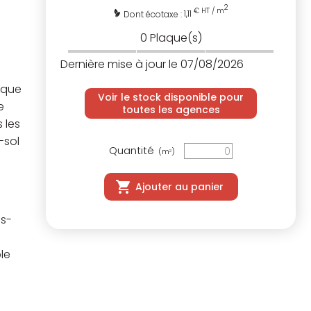
2
€ HT / m
1,11
Dont écotaxe :
0
Plaque(s)
Dernière mise à jour le 07/08/2026
ique
Voir le stock disponible pour
e
toutes les agences
 les
-sol
Quantité
(m
)
2
Ajouter au panier
us-
le