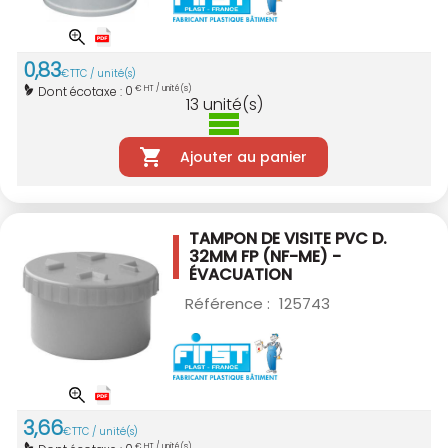
0
,
83
€
TTC / unité(s)
0
Dont écotaxe :
€ HT / unité(s)
13
unité(s)
Ajouter au panier
TAMPON DE VISITE PVC D.
32MM
FP (NF-ME) -
ÉVACUATION
Référence :
125743
3
,
66
€
TTC / unité(s)
€ HT / unité(s)