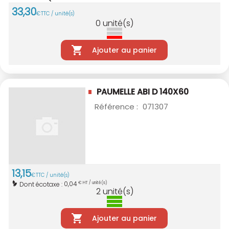
33
,
30
€
TTC / unité(s)
0
unité(s)
Ajouter au panier
PAUMELLE ABI D 140X60
Référence :
071307
13
,
15
€
TTC / unité(s)
0,04
Dont écotaxe :
€ HT / unité(s)
2
unité(s)
Ajouter au panier