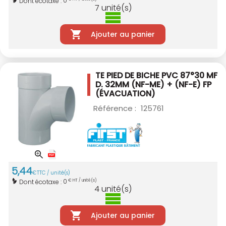
0
Dont écotaxe :
7
unité(s)
Ajouter au panier
TE PIED DE BICHE PVC 87°30 MF
D. 32MM
(NF-ME) + (NF-E) FP
(ÉVACUATION)
Référence :
125761
5
,
44
€
TTC / unité(s)
0
Dont écotaxe :
€ HT / unité(s)
4
unité(s)
Ajouter au panier