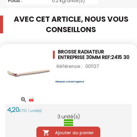
Poids :
0.2 kg/unité(s)
AVEC CET ARTICLE, NOUS VOUS
CONSEILLONS
BROSSE RADIATEUR
ENTREPRISE 30MM
REF:2415 30
Référence :
001127
4
,
20
€
TTC / unité(s)
3
unité(s)
Ajouter au panier