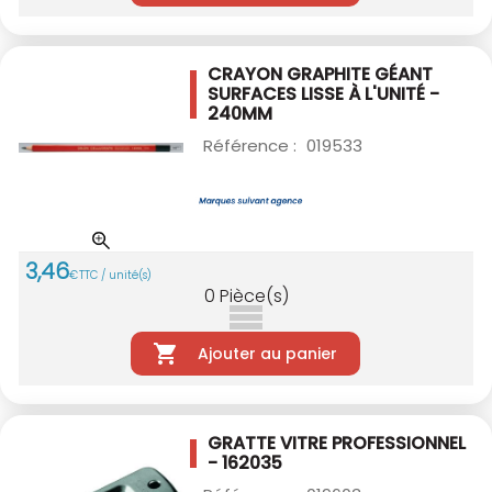
CRAYON GRAPHITE GÉANT
SURFACES LISSE
À L'UNITÉ -
240MM
Référence :
019533
3
,
46
€
TTC / unité(s)
0
Pièce(s)
Ajouter au panier
GRATTE VITRE PROFESSIONNEL
- 162035