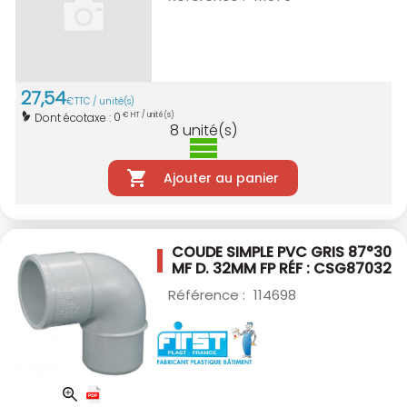
27
,
54
€
TTC / unité(s)
0
Dont écotaxe :
€ HT / unité(s)
8
unité(s)
Ajouter au panier
COUDE SIMPLE PVC GRIS 87°30
MF D. 32MM
FP RÉF : CSG87032
Référence :
114698