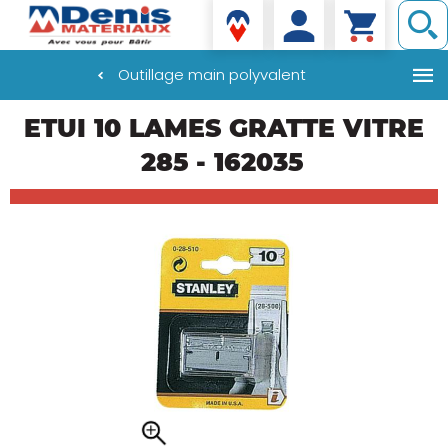
Denis matériaux
Outillage main polyvalent
Aller
ETUI 10 LAMES GRATTE VITRE
au
contenu
285 - 162035
principal