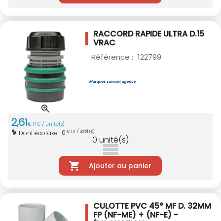
RACCORD RAPIDE ULTRA D.15
VRAC
Référence :
122799
2
,
61
€
TTC / unité(s)
0
Dont écotaxe :
€ HT / unité(s)
0
unité(s)
Ajouter au panier
CULOTTE PVC 45° MF D. 32MM
FP (NF-ME) + (NF-E) -