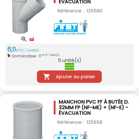
ÉVACUATION
Référence :
125580
6
,
11
€
TTC / unité(s)
0
Dont écotaxe :
€ HT / unité(s)
5
unité(s)
Ajouter au panier
MANCHON PVC FF À BUTÉE D.
32MM
FP (NF-ME) + (NF-E) -
ÉVACUATION
Référence :
125658