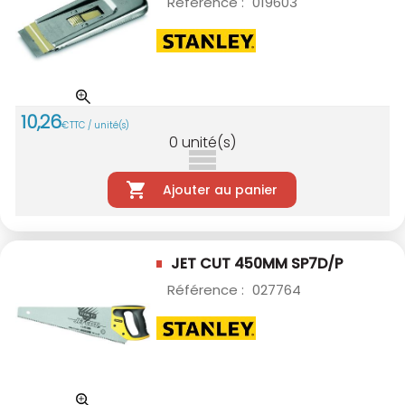
Référence :
019603
10
,
26
€
TTC / unité(s)
0
unité(s)
Ajouter au panier
JET CUT 450MM SP7D/P
Référence :
027764