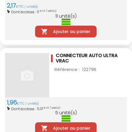
2
,
17
€
TTC / unité(s)
0
Dont écotaxe :
€ HT / unité(s)
11
unité(s)
Ajouter au panier
CONNECTEUR AUTO ULTRA
VRAC
Référence :
122796
1
,
96
€
TTC / unité(s)
0,01
Dont écotaxe :
€ HT / unité(s)
5
unité(s)
Ajouter au panier